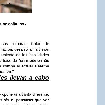
ás de coña, no?
us palabras, tratan de
rmación, desarrollar la visión
namiento de las habilidades
la base de "
un modelo más
 rompa el actual sistema
pasivo."
des llevan a cabo
opone una visita diferente,
rrirás ni pensarás que ver