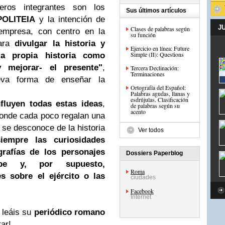
ros integrantes son los
Sus últimos artículos
POLITEIA
y la intención de
J
Clases de palabras según
empresa, con centro en la
su función
para
divulgar la historia y
Ejercicio en línea: Future
Simple (II): Questions
a propia historia como
y mejorar- el presente"
,
Tercera Declinación:
Terminaciones
va forma de enseñar la
Ortografía del Español:
Palabras agudas, llanas y
esdrújulas. Clasificación
fluyen todas estas ideas
,
de palabras según su
acento
donde cada poco regalan una
e se desconoce de la historia
Ver todos
siempre las curiosidades
grafías de los personajes
Dossiers Paperblog
rbe y, por supuesto,
Roma
s sobre el ejército o las
ciudades
Facebook
Internet
e leáis su
periódico romano
ar!