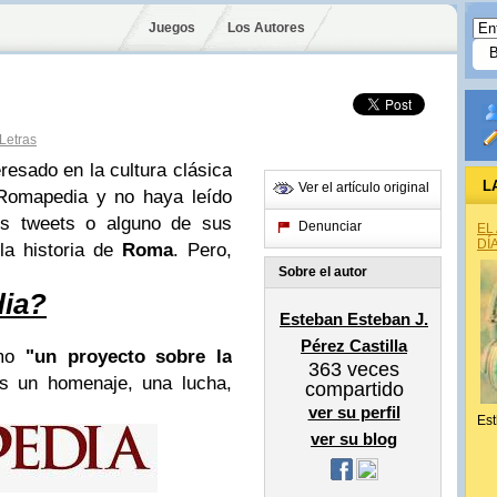
Juegos
Los Autores
Letras
resado en la cultura clásica
L
Ver el artículo original
 Romapedia y no haya leído
os tweets o alguno de sus
Denunciar
EL
DÍ
 la historia de
Roma
. Pero,
Sobre el autor
ia?
Esteban Esteban J.
Pérez Castilla
mo
"un proyecto sobre la
363
veces
es un homenaje, una lucha,
compartido
ver su perfil
Est
ver su blog