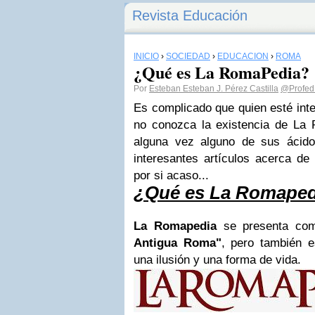
Revista Educación
INICIO
›
SOCIEDAD
›
EDUCACIÓN
›
ROMA
¿Qué es La RomaPedia?
Por
Esteban Esteban J. Pérez Castilla
@Profed
Es complicado que quien esté inte
no conozca la existencia de La
alguna vez alguno de sus ácid
interesantes artículos acerca de
por si acaso...
¿Qué es La Romaped
La Romapedia
se presenta co
Antigua Roma"
, pero también 
una ilusión y una forma de vida.