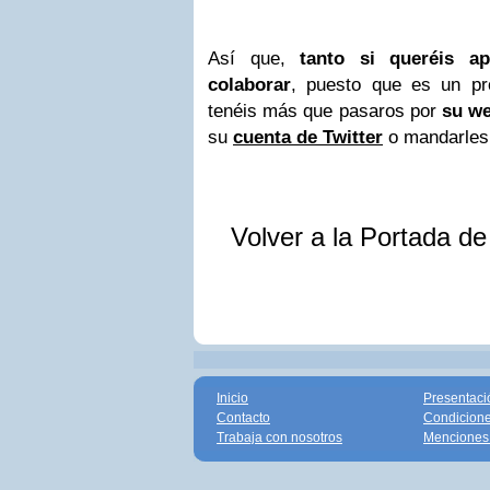
Así que,
tanto si queréis a
colaborar
, puesto que es un pr
tenéis más que pasaros por
su w
su
cuenta de Twitter
o mandarle
Volver a la Portada d
Inicio
Presentaci
Contacto
Condicione
Trabaja con nosotros
Menciones 