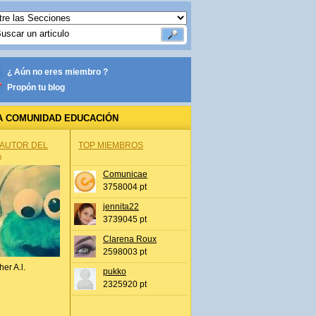
¿ Aún no eres miembro ?
Propón tu blog
A COMUNIDAD EDUCACIÓN
 AUTOR DEL
TOP MIEMBROS
A
Comunicae
3758004 pt
jennita22
3739045 pt
Clarena Roux
2598003 pt
her A.l.
pukko
2325920 pt