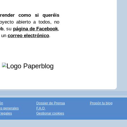
prender como si queréis
oyecto abierto a todos, no
eb
, su
página de Facebook
,
s un
correo electrónico
.
e
ón
Dossier de Prensa
Propón tu blog
s generales
F.A.Q.
legales
Gestionar cookies