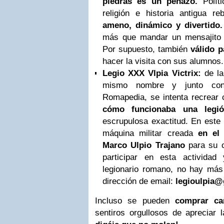
piedras es un peñazo.
Políti
religión e historia antigua r
ameno, dinámico y divertido.
más que mandar un mensajito
Por supuesto, también
válido p
hacer la visita con sus alumnos.
Legio XXX Vlpia Victrix:
de la
mismo nombre y junto con
Romapedia, se intenta recrear c
cómo funcionaba una legi
escrupulosa exactitud. En este 
máquina militar creada
en el 
Marco Ulpio Trajano
para su
participar en esta actividad
legionario romano, no hay más 
dirección de email:
legioulpia
Incluso se pueden
comprar ca
sentiros orgullosos de apreciar