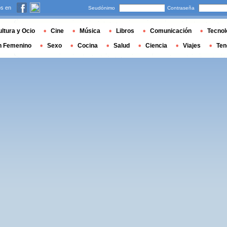
s en
Seudónimo
Contraseña
ltura y Ocio
Cine
Música
Libros
Comunicación
Tecnol
n Femenino
Sexo
Cocina
Salud
Ciencia
Viajes
Ten