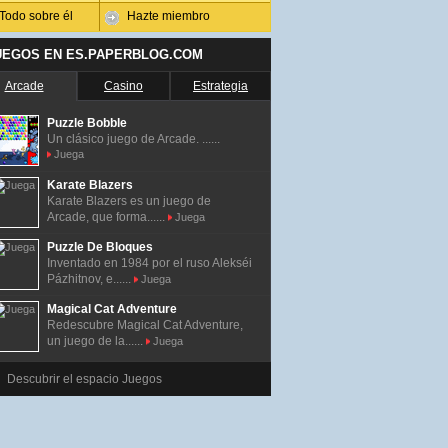
Todo sobre él
Hazte miembro
UEGOS EN ES.PAPERBLOG.COM
Arcade
Casino
Estrategia
Puzzle Bobble
Un clásico juego de Arcade. ......
Juega
Karate Blazers
Karate Blazers es un juego de
Arcade, que forma......
Juega
Puzzle De Bloques
Inventado en 1984 por el ruso Alekséi
Pázhitnov, e......
Juega
Magical Cat Adventure
Redescubre Magical Cat Adventure,
un juego de la......
Juega
Descubrir el espacio Juegos