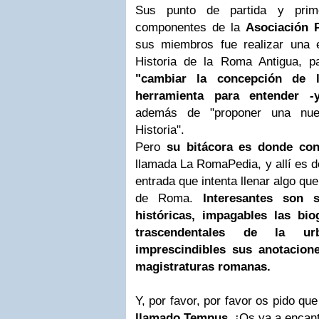
Sus punto de partida y prime
componentes de la
Asociación 
sus miembros fue realizar una 
Historia de la Roma Antigua, 
"cambiar la concepción de l
herramienta para entender -
además de "proponer una nue
Historia".
Pero
su bitácora es donde con
llamada La RomaPedia, y allí es 
entrada que intenta llenar algo qu
de Roma.
Interesantes son 
históricas, impagables las bio
trascendentales de la u
imprescindibles sus anotacione
magistraturas romanas.
Y, por favor, por favor os pido qu
llamado Tempus
. ¡Os va a encant