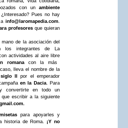
ca romana, vida cotidiana,
ebozados con un
ambiente
¿Interesado? Pues no hay
 a
info@laromapedia.com
.
ara profesores
que quieran
 mano de la asociación del
 los integrantes de La
on actividades al aire libre
ón romana
con la más
caso, lleva el nombre de la
siglo II
por el emperador
 campaña
en la Dacia
. Para
 y convertirte en todo un
que escribir a la siguiente
@gmail.com
.
misetas
para apoyarles y
 la historia de Roma.
¡Y no