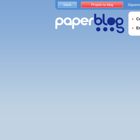
Inicio
Propón tu blog
Sígueno
Cu
E