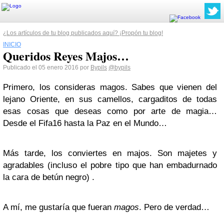
¿Los artículos de tu blog publicados aquí? ¡Propón tu blog!
INICIO
Queridos Reyes Majos…
Publicado el 05 enero 2016 por
Bypils
@bypils
Primero, los consideras magos. Sabes que vienen del
lejano Oriente, en sus camellos, cargaditos de todas
esas cosas que deseas como por arte de magia…
Desde el Fifa16 hasta la Paz en el Mundo…
Más tarde, los conviertes en majos. Son majetes y
agradables (incluso el pobre tipo que han embadurnado
la cara de betún negro) .
A mí, me gustaría que fueran
magos
. Pero de verdad…