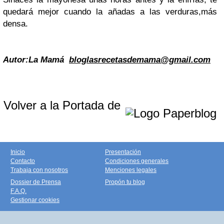
quedará mejor cuando la añadas a las verduras,más
densa.
Autor:
La Mamá
bloglasrecetasdemama@gmail.com
Volver a la Portada de
Inicio
Presentación
Contacto
Condiciones generales
Trabaja con nosotros
Menciones legales
Dossier de Prensa
Propón tu blog
F.A.Q.
Gestionar cookies