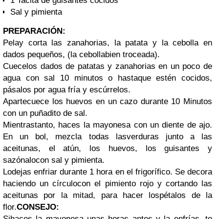
1 Tacita de guisantes cocidos
Sal y pimienta
PREPARACIÓN:
Pelay corta las zanahorias, la patata y la cebolla en
dados pequeños, (la cebollabien troceada).
Cuecelos dados de patatas y zanahorias en un poco de
agua con sal 10 minutos o hastaque estén cocidos,
pásalos por agua fría y escúrrelos.
Apartecuece los huevos en un cazo durante 10 Minutos
con un puñadito de sal.
Mientrastanto, haces la mayonesa con un diente de ajo.
En un bol, mezcla todas lasverduras junto a las
aceitunas, el atún, los huevos, los guisantes y
sazónalocon sal y pimienta.
Lodejas enfriar durante 1 hora en el frigorífico. Se decora
haciendo un círculocon el pimiento rojo y cortando las
aceitunas por la mitad, para hacer lospétalos de la
flor.
CONSEJO:
Sihaces la mayonesa unas horas antes y la enfrías, te