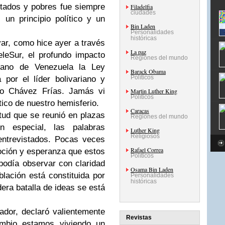
tados y pobres fue siempre
Filadelfia
ciudades
 un principio político y un
Bin Laden
Personalidades
históricas
r, como hice ayer a través
La paz
leSur, el profundo impacto
Regiones del mundo
mano de Venezuela la Ley
Barack Obama
Políticos
por el líder bolivariano y
go Chávez Frías. Jamás vi
Martin Luther King
Políticos
tico de nuestro hemisferio.
Caracas
tud que se reunió en plazas
Regiones del mundo
 especial, las palabras
Luther King
Religiosos
entrevistados. Pocas veces
Rafael Correa
moción y esperanza que estos
Políticos
podía observar con claridad
Osama Bin Laden
lación está constituida por
Personalidades
históricas
era batalla de ideas se está
ador, declaró valientemente
Revistas
bio estamos viviendo un