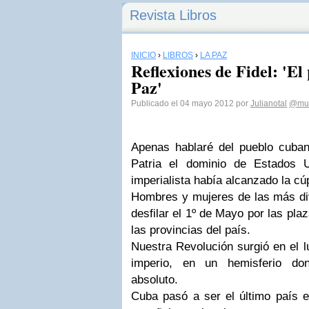
Revista Libros
INICIO
›
LIBROS
›
LA PAZ
Reflexiones de Fidel: 'El
Paz'
Publicado el 04 mayo 2012 por
Julianotal
@mun
Apenas hablaré del pueblo cuban
Patria el dominio de Estados 
imperialista había alcanzado la cú
Hombres y mujeres de las más di
desfilar el 1º de Mayo por las pl
las provincias del país.
Nuestra Revolución surgió en el 
imperio, en un hemisferio d
absoluto.
Cuba pasó a ser el último país en