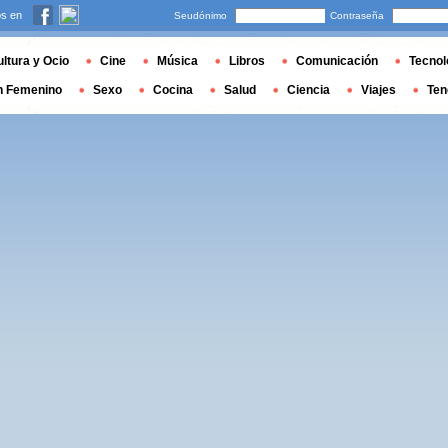
s en
Seudónimo
Contraseña
ltura y Ocio
Cine
Música
Libros
Comunicación
Tecnol
n Femenino
Sexo
Cocina
Salud
Ciencia
Viajes
Ten