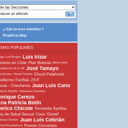
¿ Aún no eres miembro ?
Propón tu blog
EMAS POPULARES
Luis Irizar
rge Luis Borges
eísmo en Chile
Plan Bolonia
Martin Amis
José Tamayo
esidencia de la UE
Chuck Palahniuk
ul Auster
Gloria Fuertes
uillermo Fariñas
23-F
Juan Luis Cano
usia - Chechenia
berto Bolaño
Almudena Grandes
nrique Cerezo
na Patricia Botín
erico Chicote
Tormenta Xynthia
ey de Salud Sexual
Caso 'Gürtel'
Juan Luis Cebrián
ltasar Garzón
Premio Cervantes
chel Houellebecq