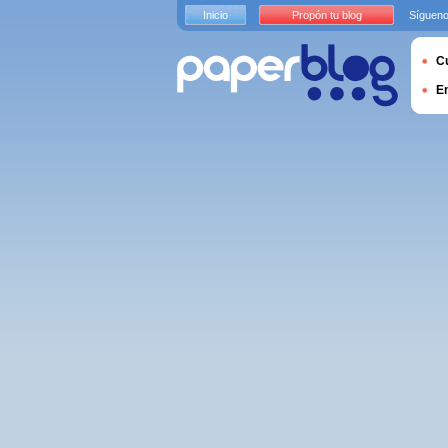
Inicio
Propón tu blog
Sígueno
Cu
E