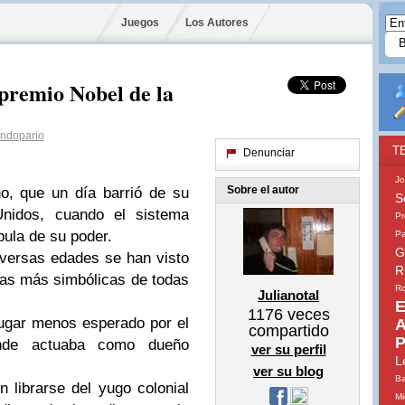
Juegos
Los Autores
 premio Nobel de la
dopario
T
Denunciar
Jo
Sobre el autor
o, que un día barrió de su
S
Unidos, cuando el sistema
Pr
pula de su poder.
Pa
G
versas edades se han visto
R
azas más simbólicas de todas
Ro
Julianotal
E
1176
veces
lugar menos esperado por el
A
compartido
P
onde actuaba como dueño
ver su perfil
L
ver su blog
Ba
 librarse del yugo colonial
Mi