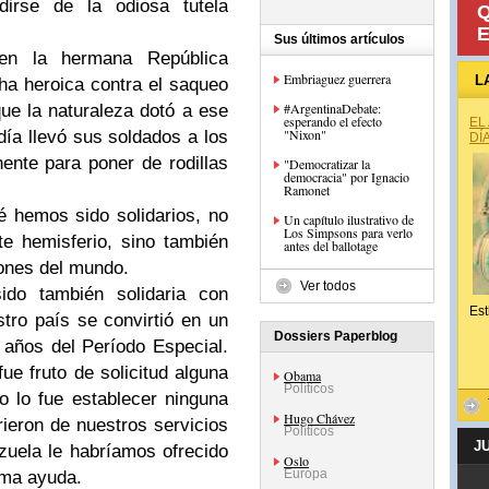
irse de la odiosa tutela
Q
E
Sus últimos artículos
en la hermana República
Embriaguez guerrera
L
ha heroica contra el saqueo
#ArgentinaDebate:
ue la naturaleza dotó a ese
esperando el efecto
EL
"Nixon"
ía llevó sus soldados a los
DÍ
ente para poner de rodillas
"Democratizar la
democracia" por Ignacio
Ramonet
é hemos sido solidarios, no
Un capítulo ilustrativo de
Los Simpsons para verlo
e hemisferio, sino también
antes del ballotage
iones del mundo.
Ver todos
ido también solidaria con
Est
tro país se convirtió en un
Dossiers Paperblog
 años del Período Especial.
e fruto de solicitud alguna
Obama
Políticos
 lo fue establecer ninguna
Hugo Chávez
rieron de nuestros servicios
Políticos
J
uela le habríamos ofrecido
Oslo
Europa
ima ayuda.