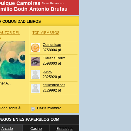
uique Camoiras
Silvio Berlusconi
milio Botín
Antonio Brufau
A COMUNIDAD LIBROS
 AUTOR DEL
TOP MIEMBROS
A
Comunicae
3758004 pt
Clarena Roux
2598003 pt
pukko
2325920 pt
her A.l.
estilosrusticos
2129992 pt
Todo sobre él
Hazte miembro
UEGOS EN ES.PAPERBLOG.COM
Arcade
Casino
Estrategia