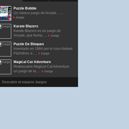
Puzzle Bobble
Un clásico juego de Arcade. ......
Juega
Karate Blazers
Karate Blazers es un juego de
Arcade, que forma......
Juega
Puzzle De Bloques
Inventado en 1984 por el ruso Alekséi
Pázhitnov, e......
Juega
Magical Cat Adventure
Redescubre Magical Cat Adventure,
un juego de la......
Juega
Descubrir el espacio Juegos