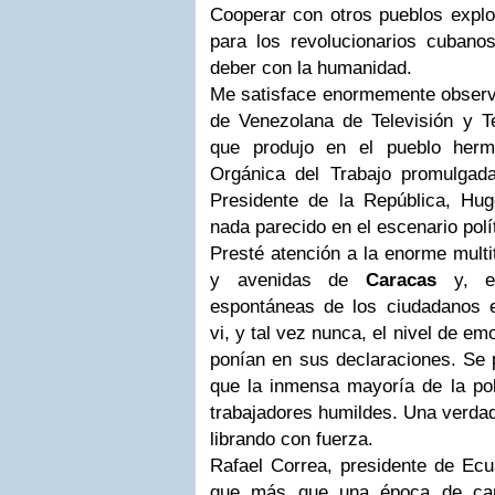
Cooperar con otros pueblos explo
para los revolucionarios cubanos
deber con la humanidad.
Me satisface enormemente observa
de Venezolana de Televisión y Te
que produjo en el pueblo her
Orgánica del Trabajo promulgada 
Presidente de la República, Hu
nada parecido en el escenario polí
Presté atención a la enorme multi
y avenidas de
Caracas
y, en
espontáneas de los ciudadanos 
vi, y tal vez nunca, el nivel de e
ponían en sus declaraciones. Se 
que la inmensa mayoría de la pob
trabajadores humildes. Una verdad
librando con fuerza.
Rafael Correa, presidente de Ecu
que más que una época de cam