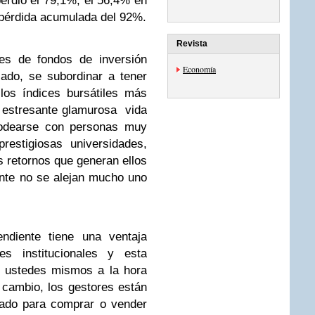
rdió el 79,1%, el 56,4% en
 pérdida acumulada del 92%.
Revista
es de fondos de inversión
Economía
ado, se subordinar a tener
los índices bursátiles más
o
estresante
glamurosa vida
codearse con personas muy
restigiosas universidades,
s retornos que generan ellos
nte no se alejan mucho uno
endiente tiene una ventaja
es institucionales y esta
r ustedes mismos a la hora
 cambio, los gestores están
cado para comprar o vender