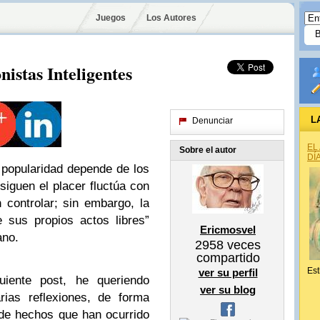
Juegos
Los Autores
nistas Inteligentes
L
Denunciar
EL
Sobre el autor
DÍ
a popularidad depende de los
siguen el placer fluctúa con
controlar; sin embargo, la
 sus propios actos libres”
Ericmosvel
no.
2958
veces
compartido
Est
ver su perfil
uiente post, he queriendo
ver su blog
rias reflexiones, de forma
de hechos que han ocurrido