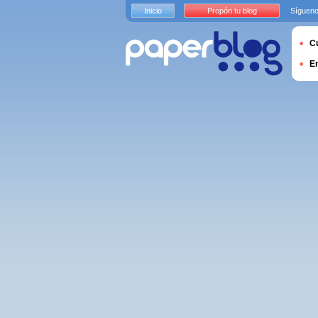
Inicio
Propón tu blog
Sígueno
Cu
E