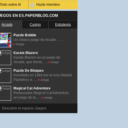
Todo sobre él
Hazte miembro
UEGOS EN ES.PAPERBLOG.COM
Arcade
Casino
Estrategia
Puzzle Bobble
Un clásico juego de Arcade. ......
Juega
Karate Blazers
Karate Blazers es un juego de
Arcade, que forma......
Juega
Puzzle De Bloques
Inventado en 1984 por el ruso Alekséi
Pázhitnov, e......
Juega
Magical Cat Adventure
Redescubre Magical Cat Adventure,
un juego de la......
Juega
Descubrir el espacio Juegos