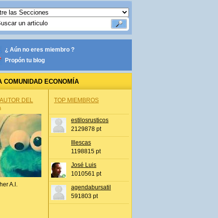
¿ Aún no eres miembro ?
Propón tu blog
A COMUNIDAD ECONOMÍA
 AUTOR DEL
TOP MIEMBROS
A
estilosrusticos
2129878 pt
Illescas
1198815 pt
José Luis
1010561 pt
her A.l.
agendabursatil
591803 pt