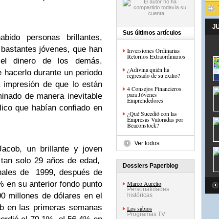
J
Sus últimos artículos
bido personas brillantes,
l bastantes jóvenes, que han
Inversiones Ordinarias
Retornos Extraordinarios
 el dinero de los demás.
¿Adivina quién ha
hacerlo durante un periodo
regresado de su exilio?
 impresión de que lo están
4 Consejos Financieros
para Jóvenes
minado de manera inevitable
Emprendedores
ico que habían confiado en
¿Qué Sucedió con las
Empresas Valoradas por
Beaconstock?
Ver todos
acob, un brillante y joven
 tan solo 29 años de edad,
Dossiers Paperblog
inales de 1999, después de
% en su anterior fondo punto
Marco Aurelio
Personalidades
0 millones de dólares en el
históricas
ob en las primeras semanas
Los sabios
Programas TV