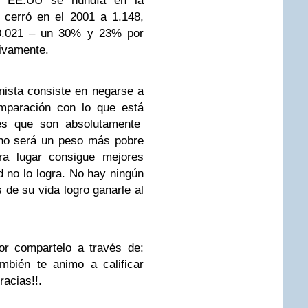
e EE.UU se hundía en la
 cerró en el 2001 a 1.148,
0.021 – un 30% y 23% por
tivamente.
onista consiste en negarse a
omparación con lo que está
res que son absolutamente
 no será un peso más pobre
ra lugar consigue mejores
 no lo logra. No hay ningún
s de su vida logro ganarle al
or compartelo a través de:
mbién te animo a calificar
racias!!.