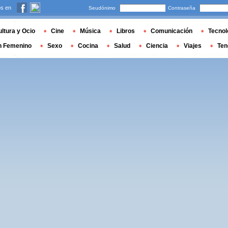
s en
Seudónimo
Contraseña
ltura y Ocio
Cine
Música
Libros
Comunicación
Tecnol
n Femenino
Sexo
Cocina
Salud
Ciencia
Viajes
Ten