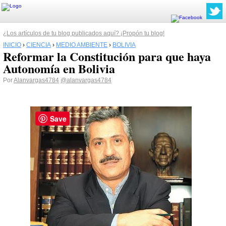
¿Los artículos de tu blog publicados aquí? ¡Propón tu blog!
INICIO
›
CIENCIA
›
MEDIO AMBIENTE
›
BOLIVIA
Reformar la Constitución para que haya
Autonomía en Bolivia
Por
Alanvargas4784
@alanvargas4784
Save