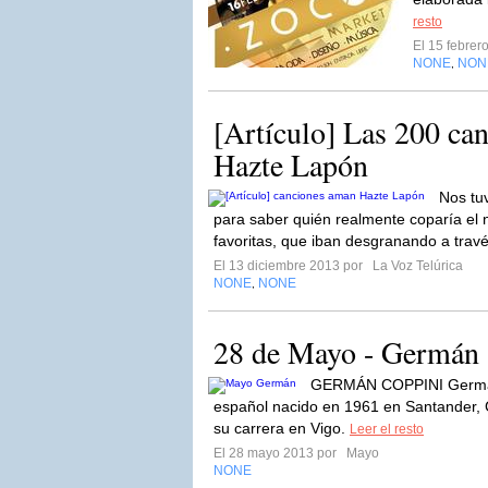
resto
El 15 febre
NONE
NON
,
[Artículo] Las 200 ca
Hazte Lapón
Nos tu
para saber quién realmente coparía el 
favoritas, que iban desgranando a trav
El 13 diciembre 2013 por
La Voz Telúrica
NONE
NONE
,
28 de Mayo - Germán
GERMÁN COPPINI Germán 
español nacido en 1961 en Santander, C
su carrera en Vigo.
Leer el resto
El 28 mayo 2013 por
Mayo
NONE