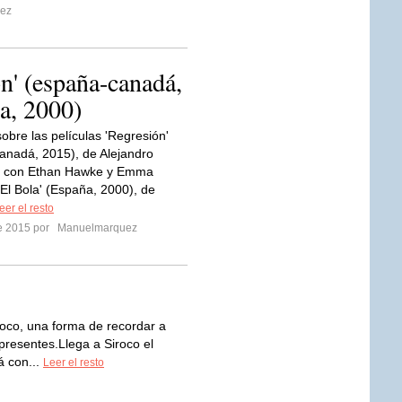
dez
ón' (españa-canadá,
ña, 2000)
obre las películas 'Regresión'
nadá, 2015), de Alejandro
 con Ethan Hawke y Emma
'El Bola' (España, 2000), de
eer el resto
re 2015 por
Manuelmarquez
roco, una forma de recordar a
resentes.Llega a Siroco el
á con...
Leer el resto