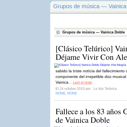
Grupos de música — Vainica
Grupos de música — Vainica Doble
[Clásico Telúrico] Vai
Déjame Vivir Con Ale
sabido la triste notícia del fallecimient
componente del irrepetible dúo musical
Vainica...
Leer el resto
El 24 octubre 2015 por
La Voz Telúrica
NONE
NONE
,
Fallece a los 83 años 
de Vainica Doble