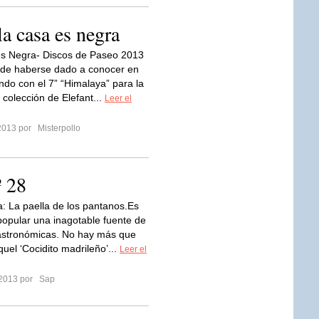
la casa es negra
es Negra- Discos de Paseo 2013
 de haberse dado a conocer en
ndo con el 7” “Himalaya” para la
 colección de Elefant...
Leer el
2013 por
Misterpollo
º 28
: La paella de los pantanos.Es
popular una inagotable fuente de
astronómicas. No hay más que
uel ‘Cocidito madrileño’...
Leer el
 2013 por
Sap