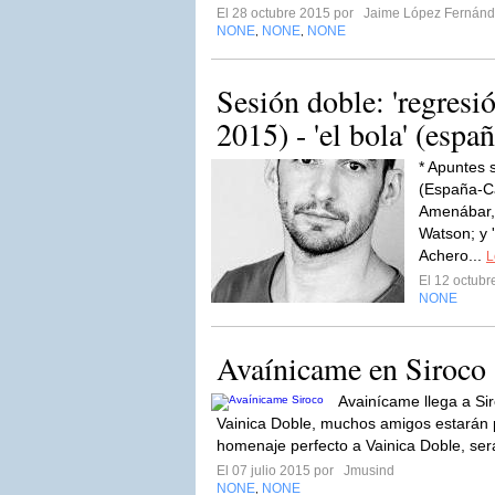
El 28 octubre 2015 por
Jaime López Fernán
NONE
NONE
NONE
,
,
Sesión doble: 'regresi
2015) - 'el bola' (espa
* Apuntes s
(España-Ca
Amenábar,
Watson; y 
Achero...
L
El 12 octub
NONE
Avaínicame en Siroco
Avainícame llega a Si
Vainica Doble, muchos amigos estarán p
homenaje perfecto a Vainica Doble, ser
El 07 julio 2015 por
Jmusind
NONE
NONE
,