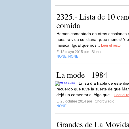
2325.- Lista de 10 can
comida
Hemos comentado en otras ocasiones q
nuestra vida cotidiana, ¡qué menos! Y e
música. Igual que nos...
Leer el resto
El 18 mayo 2015 por
Siona
NONE
NONE
,
La mode - 1984
En sú día hablé de este dis
recuerdo que tuve la suerte de que Mar
dejó un comentario. Algo que...
Leer el r
El 25 octubre 2014 por
Chorbyradio
NONE
Grandes de La Movida: