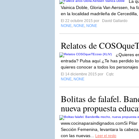
La qu
Vainica Doble, Gloria Van Aerssen, ha f
en la localidad madrileña de Cercedilla,
El 22 octubre 2015 por
David Gallardo
NONE
NONE
NONE
,
,
Relatos de COSOque
¿Quieres em
entrada? Pulsa aquí.¿Te has perdido los
quieres conocer a todos los personajes
El 14 diciembre 2015 por
Cqtc
NONE
NONE
,
Bolitas de falafel. Ban
nueva propuesta educati
www.cocinaparaindignados.comSi Pilar 
Sección Femenina, levantara la cabeza
con las nuevas...
Leer el resto