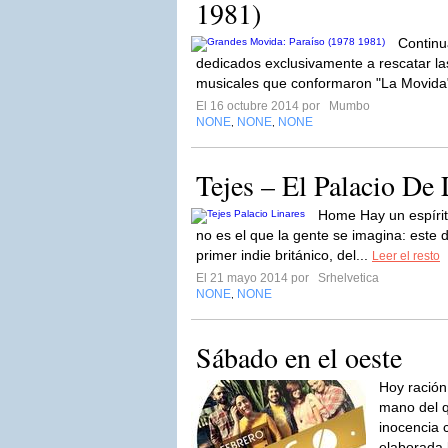
1981)
Continu
dedicados exclusivamente a rescatar l
musicales que conformaron "La Movida"
El 16 octubre 2014 por
Mumbo
NONE
NONE
NONE
,
,
Tejes – El Palacio De 
Home Hay un espírit
no es el que la gente se imagina: este d
primer indie británico, del...
Leer el resto
El 21 mayo 2014 por
Srhelvetica
NONE
NONE
,
Sábado en el oeste
Hoy ración
mano del q
inocencia 
elaborada 