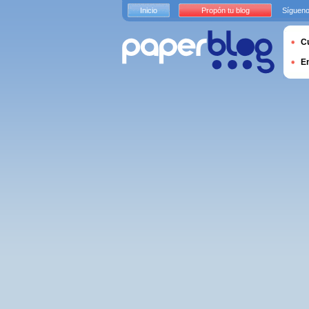
Inicio
Propón tu blog
Sígueno
Cu
E