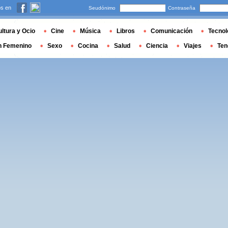
s en
Seudónimo
Contraseña
ltura y Ocio
Cine
Música
Libros
Comunicación
Tecnol
n Femenino
Sexo
Cocina
Salud
Ciencia
Viajes
Ten