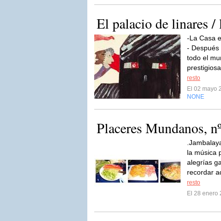
El palacio de linares / 
-La Casa 
- Después
todo el mu
prestigiosa
resto
El 02 mayo 
NONE
Placeres Mundanos, n
.Jambalaya
la música 
alegrías g
recordar aq
resto
El 28 enero