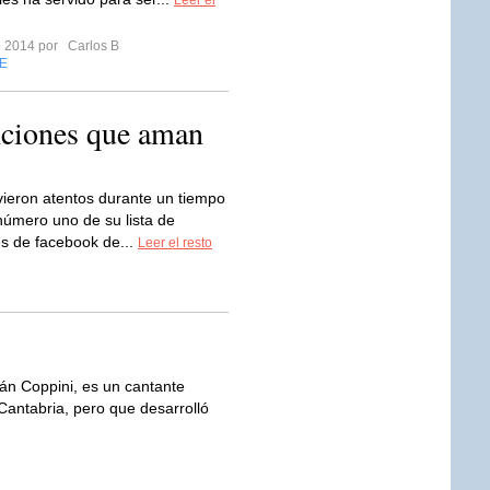
Leer el
ro 2014 por
Carlos B
E
nciones que aman
vieron atentos durante un tiempo
número uno de su lista de
és de facebook de...
Leer el resto
Coppini, es un cantante
antabria, pero que desarrolló