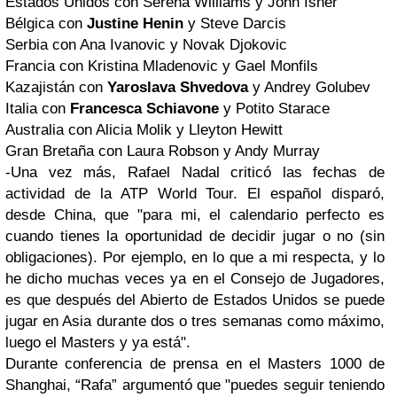
Estados Unidos con Serena Williams y John Isner
Bélgica con
Justine Henin
y Steve Darcis
Serbia con Ana Ivanovic y Novak Djokovic
Francia con Kristina Mladenovic y Gael Monfils
Kazajistán con
Yaroslava Shvedova
y Andrey Golubev
Italia con
Francesca Schiavone
y Potito Starace
Australia con Alicia Molik y Lleyton Hewitt
Gran Bretaña con Laura Robson y Andy Murray
-Una vez más, Rafael Nadal criticó las fechas de
actividad de la ATP World Tour. El español disparó,
desde China, que "para mi, el calendario perfecto es
cuando tienes la oportunidad de decidir jugar o no (sin
obligaciones). Por ejemplo, en lo que a mi respecta, y lo
he dicho muchas veces ya en el Consejo de Jugadores,
es que después del Abierto de Estados Unidos se puede
jugar en Asia durante dos o tres semanas como máximo,
luego el Masters y ya está".
Durante conferencia de prensa en el Masters 1000 de
Shanghai, “Rafa” argumentó que "puedes seguir teniendo