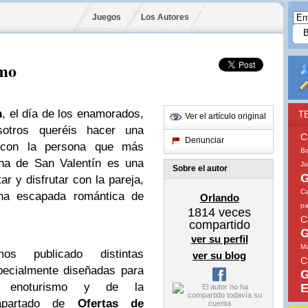
Juegos
Los Autores
smo
n
, el día de los enamorados,
T
Ver el artículo original
tros queréis hacer una
C
Denunciar
e con la persona que más
Ba
ana de San Valentín es una
Ju
Sobre el autor
G
r y disfrutar con la pareja,
Ca
na escapada romántica de
Orlando
pa
1814
veces
C
compartido
G
ver su perfil
Ma
 publicado distintas
ver su blog
C
ecialmente diseñadas para
G
l enoturismo y de la
E
 apartado de
Ofertas de