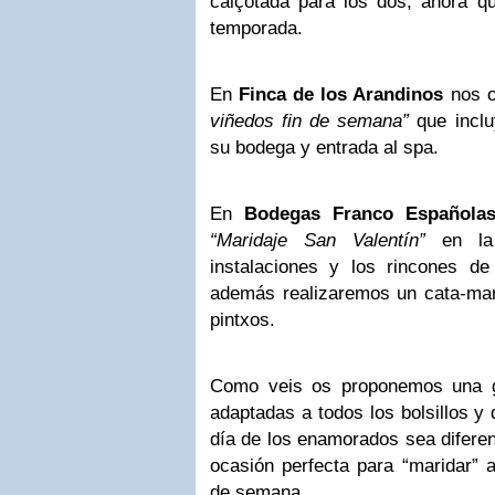
calçotada para los dos, ahora qu
temporada.
En
Finca de los Arandinos
nos o
viñedos fin de semana”
que inclu
su bodega y entrada al spa.
En
Bodegas Franco Española
“Maridaje San Valentín”
en la 
instalaciones y los rincones d
además realizaremos un cata-mari
pintxos.
Como veis os proponemos una g
adaptadas a todos los bolsillos y
día de los enamorados sea diferen
ocasión perfecta para “maridar” 
de semana…