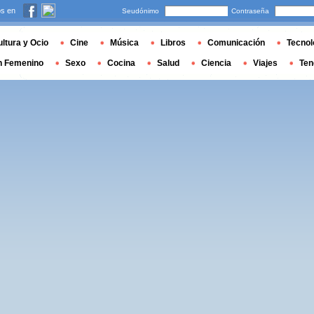
s en
Seudónimo
Contraseña
ltura y Ocio
Cine
Música
Libros
Comunicación
Tecnol
n Femenino
Sexo
Cocina
Salud
Ciencia
Viajes
Ten