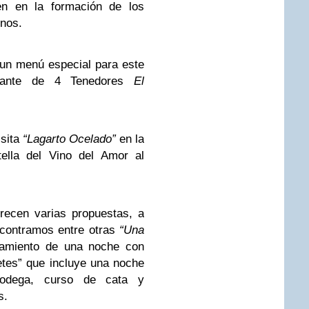
nen en la formación de los
inos.
un menú especial para este
rante de 4 Tenedores
El
isita
“Lagarto Ocelado”
en la
ella del Vino del Amor al
recen varias propuestas, a
ncontramos entre otras
“Una
jamiento de una noche con
tes” que incluye una noche
bodega, curso de cata y
s.