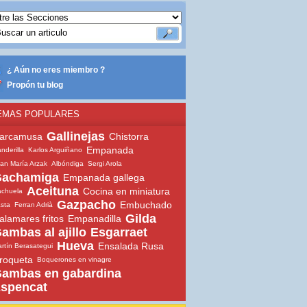
¿ Aún no eres miembro ?
Propón tu blog
EMAS POPULARES
Gallinejas
arcamusa
Chistorra
Empanada
nderilla
Karlos Arguiñano
an María Arzak
Albóndiga
Sergi Arola
achamiga
Empanada gallega
Aceituna
Cocina en miniatura
chuela
Gazpacho
Embuchado
sta
Ferran Adrià
Gilda
alamares fritos
Empanadilla
ambas al ajillo
Esgarraet
Hueva
Ensalada Rusa
rtín Berasategui
roqueta
Boquerones en vinagre
ambas en gabardina
spencat