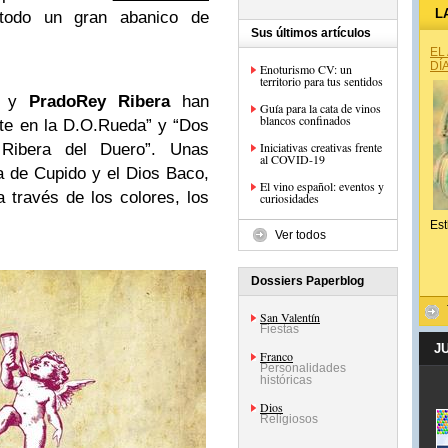
L
todo un gran abanico de
Sus últimos artículos
EL
DÍ
Enoturismo CV: un
territorio para tus sentidos
y
PradoRey Ribera
han
Guía para la cata de vinos
blancos confinados
te en la D.O.Rueda” y “Dos
Iniciativas creativas frente
Ribera del Duero”. Unas
al COVID-19
a de Cupido y el Dios Baco,
El vino español: eventos y
 través de los colores, los
curiosidades
Est
Ver todos
Dossiers Paperblog
San Valentín
Fiestas
J
Franco
Personalidades
históricas
Dios
Religiosos