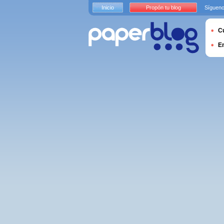
Inicio
Propón tu blog
Sígueno
Cu
E