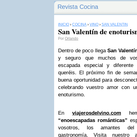
Revista Cocina
INICIO
›
COCINA
›
VINO
›
SAN VALENTÍN
San Valentín de enoturi
Por
Orlando
Dentro de poco llega
San Valentí
y seguro que muchos de voso
escapada especial y diferent
queréis. El próximo fin de sem
buena oportunidad para desconecta
celebrando vuestro amor con u
enoturismo.
En
viajerosdelvino.com
hemos
“enoescapadas románticas”
esp
vosotros, los amantes de
gastronomía. Visita nuestro