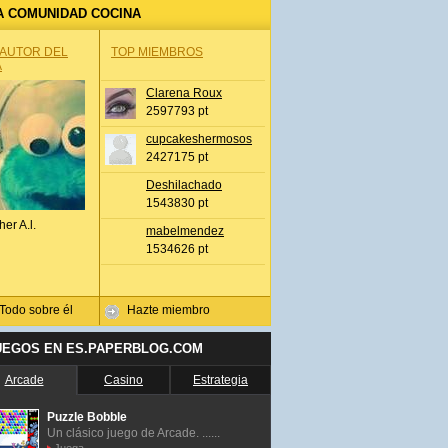
A COMUNIDAD COCINA
 AUTOR DEL
TOP MIEMBROS
A
Clarena Roux
2597793 pt
cupcakeshermosos
2427175 pt
Deshilachado
1543830 pt
her A.l.
mabelmendez
1534626 pt
Todo sobre él
Hazte miembro
UEGOS EN ES.PAPERBLOG.COM
Arcade
Casino
Estrategia
Puzzle Bobble
Un clásico juego de Arcade. ......