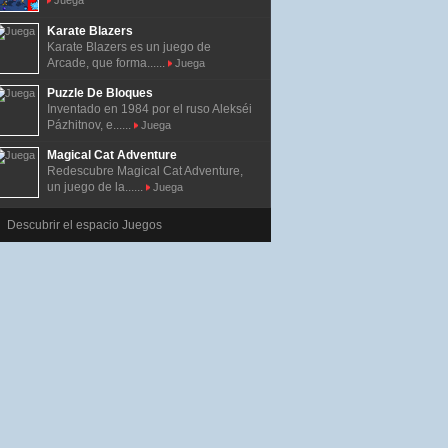
Juega
Karate Blazers
Karate Blazers es un juego de
Arcade, que forma......
Juega
Puzzle De Bloques
Inventado en 1984 por el ruso Alekséi
Pázhitnov, e......
Juega
Magical Cat Adventure
Redescubre Magical Cat Adventure,
un juego de la......
Juega
Descubrir el espacio Juegos