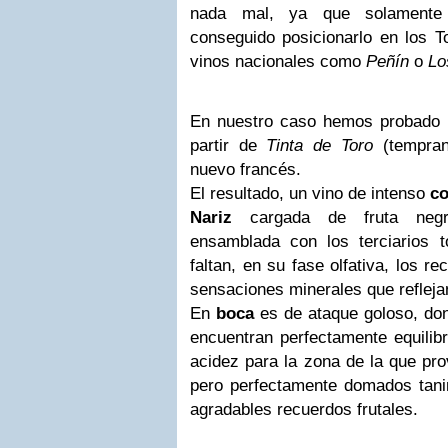
nada mal, ya que solament
conseguido posicionarlo en los T
vinos nacionales como
Peñín
o
Lo
En nuestro caso hemos probado 
partir de
Tinta de Toro
(tempran
nuevo francés.
El resultado, un vino de intenso
co
Nariz
cargada de fruta negr
ensamblada con los terciarios 
faltan, en su fase olfativa, los r
sensaciones minerales que refleja
En
boca
es de ataque goloso, don
encuentran perfectamente equilib
acidez para la zona de la que pro
pero perfectamente domados tanin
agradables recuerdos frutales.