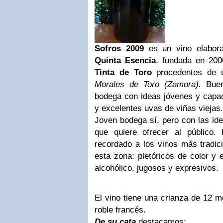
Sofros
2009
es un vino elabora
Quinta Esencia
, fundada en 200
Tinta de Toro
procedentes de u
Morales de Toro
(Zamora).
Buen
bodega con ideas jóvenes y capac
y excelentes uvas de viñas viejas.
Joven bodega sí, pero con las id
que quiere ofrecer al público
recordado a los vinos más tradici
esta zona: pletóricos de color y 
alcohólico, jugosos y expresivos.
El vino tiene una crianza de 12 
roble francés.
De su cata
destacamos: