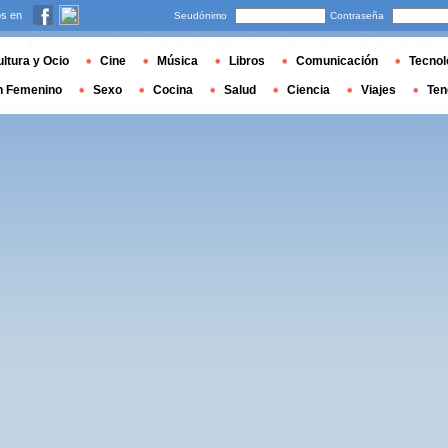
s en
Seudónimo
Contraseña
ltura y Ocio
Cine
Música
Libros
Comunicación
Tecnol
n Femenino
Sexo
Cocina
Salud
Ciencia
Viajes
Ten