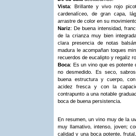
Vista
: Brillante y vivo rojo pico
cardenalíceo, de gran capa, l
arrastre de color en su movimiento
Nariz
: De buena intensidad, franc
de la crianza muy bien integrad
clara presencia de notas balsám
madura le acompañan toques mine
recuerdos de eucalipto y regaliz ro
Boca
: Es un vino que es potente d
no desmedido. Es seco, sabroso
buena estructura y cuerpo, con
acidez fresca y con la capaci
contrapunto a una notable graduaci
boca de buena persistencia.
En resumen, un vino muy de la uva
muy llamativo, intenso, joven; c
calidad y una boca potente, fruta