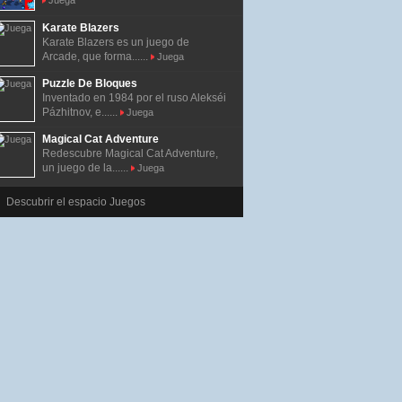
Juega
Karate Blazers
Karate Blazers es un juego de
Arcade, que forma......
Juega
Puzzle De Bloques
Inventado en 1984 por el ruso Alekséi
Pázhitnov, e......
Juega
Magical Cat Adventure
Redescubre Magical Cat Adventure,
un juego de la......
Juega
Descubrir el espacio Juegos