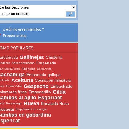
¿ Aún no eres miembro ?
Propón tu blog
EMAS POPULARES
Gallinejas
arcamusa
Chistorra
Empanada
nderilla
Karlos Arguiñano
an María Arzak
Albóndiga
Sergi Arola
achamiga
Empanada gallega
Aceituna
Cocina en miniatura
chuela
Gazpacho
Embuchado
sta
Ferran Adrià
Gilda
alamares fritos
Empanadilla
ambas al ajillo
Esgarraet
Hueva
Ensalada Rusa
rtín Berasategui
roqueta
Boquerones en vinagre
ambas en gabardina
spencat