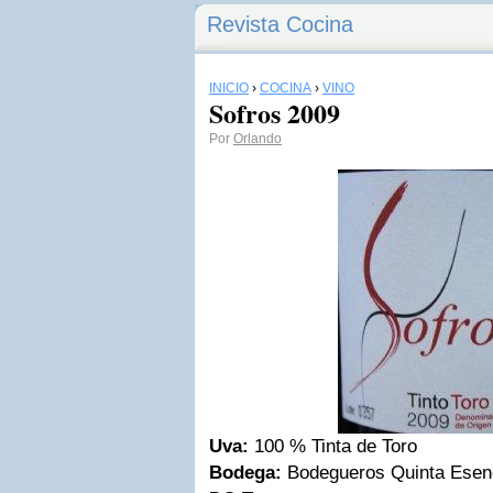
Revista Cocina
INICIO
›
COCINA
›
VINO
Sofros 2009
Por
Orlando
Uva:
100 % Tinta de Toro
Bodega:
Bodegueros Quinta Esen