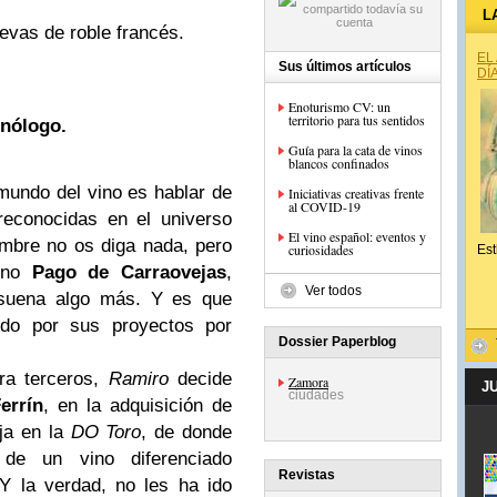
L
evas de roble francés.
EL
Sus últimos artículos
DÍ
Enoturismo CV: un
territorio para tus sentidos
nólogo.
Guía para la cata de vinos
blancos confinados
mundo del vino es hablar de
Iniciativas creativas frente
al COVID-19
reconocidas en el universo
El vino español: eventos y
mbre no os diga nada, pero
curiosidades
Est
iono
Pago de Carraovejas
,
Ver todos
uena algo más. Y es que
do por sus proyectos por
Dossier Paperblog
ra terceros,
Ramiro
decide
Zamora
J
ciudades
errín
, en la adquisición de
ja en la
DO Toro
, de donde
 de un vino diferenciado
Revistas
Y la verdad, no les ha ido