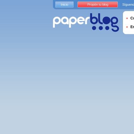
Inicio
Propón tu blog
Sígueno
Cu
E