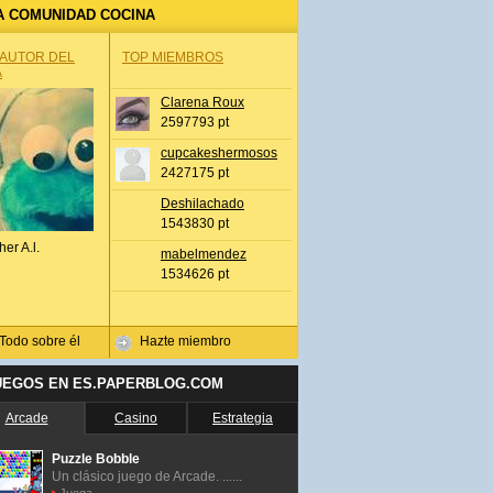
A COMUNIDAD COCINA
 AUTOR DEL
TOP MIEMBROS
A
Clarena Roux
2597793 pt
cupcakeshermosos
2427175 pt
Deshilachado
1543830 pt
her A.l.
mabelmendez
1534626 pt
Todo sobre él
Hazte miembro
UEGOS EN ES.PAPERBLOG.COM
Arcade
Casino
Estrategia
Puzzle Bobble
Un clásico juego de Arcade. ......