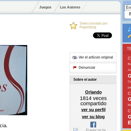
Juegos
Los Autores
Seleccionado por
Paperblog
T
Ver el artículo original
C
Ba
Denunciar
Ju
G
Sobre el autor
Ca
pa
Orlando
C
1814
veces
G
compartido
Ma
ver su perfil
C
G
ver su blog
E
cia.