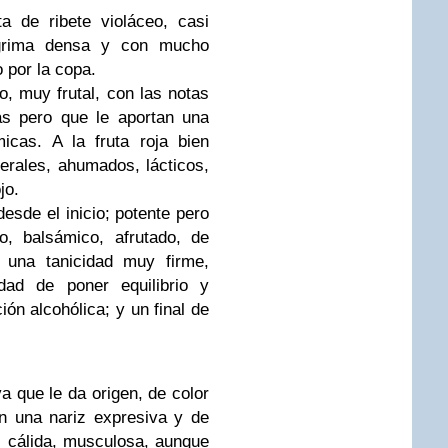
ta de ribete violáceo, casi
ágrima densa y con mucho
 por la copa.
o, muy frutal, con las notas
as pero que le aportan una
icas. A la fruta roja bien
rales, ahumados, lácticos,
jo.
esde el inicio; potente pero
, balsámico, afrutado, de
 una tanicidad muy firme,
dad de poner equilibrio y
ón alcohólica; y un final de
 que le da origen, de color
on una nariz expresiva y de
l, cálida, musculosa, aunque