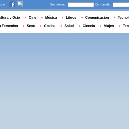
s en
Seudónimo
Contraseña
ltura y Ocio
Cine
Música
Libros
Comunicación
Tecnol
n Femenino
Sexo
Cocina
Salud
Ciencia
Viajes
Ten