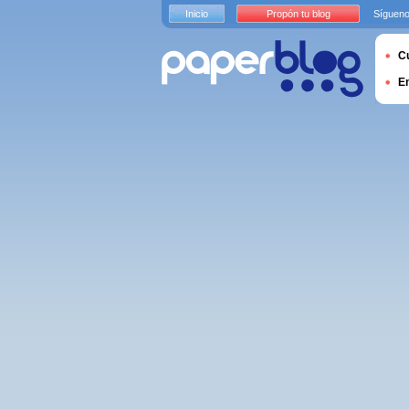
Inicio
Propón tu blog
Sígueno
Cu
E