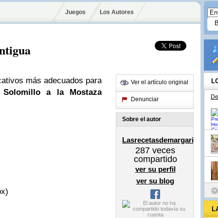
Juegos
Los Autores
ntigua
ficativos más adecuados para
L
Ver el artículo original
:
Solomillo a la Mostaza
De
Denunciar
Sobre el autor
Lasrecetasdemargarita
287
veces
compartido
ver su perfil
ver su blog
ox)
L