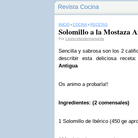
Revista Cocina
INICIO
›
COCINA
›
RECETAS
Solomillo a la Mostaza A
Por
Lasrecetasdemargarita
Sencilla y sabrosa son los 2 cali
describir esta deliciosa receta
Antigua
Os animo a probarla!!
Ingredientes: (2 comensales)
1 Solomillo de Ibérico (450 ge apr