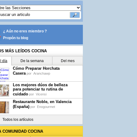
¿ Aún no eres miembro ?
Propón tu blog
OS MÁS LEÍDOS COCINA
l día
De la semana
Del mes
Cómo Preparar Horchata
Casera
por
Aranchawp
Los mejores dúos de belleza
para potenciar tu rutina de
cuidado
por
Vicensi
Restaurante Noble, en Valencia
(España)
por
Enogourmet
Todos los artículos
A COMUNIDAD COCINA