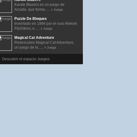
Karate Blazers es un juego de
Arcade, que forma......
Juega
Puzzle De Bloques
Inventado en 1984 por el ruso Alekséi
Pázhitnov, e......
Juega
Magical Cat Adventure
Redescubre Magical Cat Adventure,
un juego de la......
Juega
Descubrir el espacio Juegos