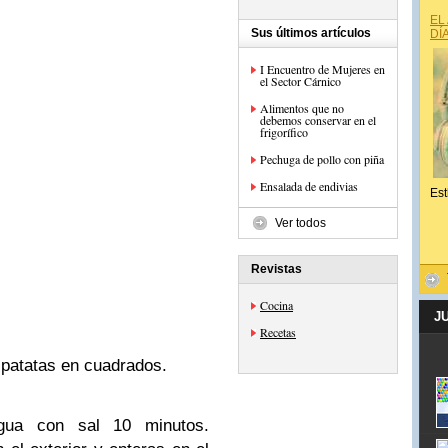
EL
Sus últimos artículos
DÍ
I Encuentro de Mujeres en
el Sector Cárnico
Alimentos que no
debemos conservar en el
frigorífico
Pechuga de pollo con piña
Ensalada de endivias
Est
Ver todos
Revistas
Cocina
J
Recetas
patatas en cuadrados.
ua con sal 10 minutos.