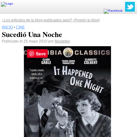
¿Los artículos de tu blog publicados aquí? ¡Propón tu blog!
INICIO
›
CINE
Sucedió Una Noche
Publicado el 25 mayo 2010 por
Moviefan
Save