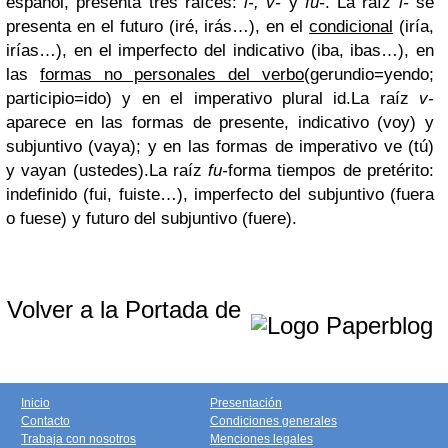
español, presenta tres raíces:
i-, v-
y
fu-
. La raíz
i-
se
presenta en el futuro (iré, irás…), en el
condicional
(iría,
irías…), en el imperfecto del indicativo (iba, ibas…), en
las
formas no personales del verbo
(gerundio=yendo;
participio=ido) y en el imperativo plural id.
La raíz
v-
aparece en las formas de presente, indicativo (voy) y
subjuntivo (vaya); y en las formas de imperativo ve (tú)
y vayan (ustedes).
La raíz
fu-
forma tiempos de pretérito:
indefinido (fui, fuiste…), imperfecto del subjuntivo (fuera
o fuese) y futuro del subjuntivo (fuere).
Volver a la Portada de
Inicio
Presentación
Contacto
Condiciones generales
Trabaja con nosotros
Menciones legales