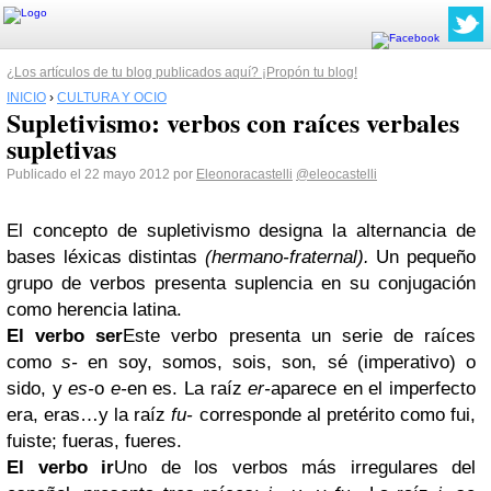
¿Los artículos de tu blog publicados aquí? ¡Propón tu blog!
INICIO
›
CULTURA Y OCIO
Supletivismo: verbos con raíces verbales
supletivas
Publicado el 22 mayo 2012 por
Eleonoracastelli
@eleocastelli
El concepto de supletivismo designa la alternancia de
bases léxicas distintas
(hermano-fraternal).
Un pequeño
grupo de verbos presenta suplencia en su conjugación
como herencia latina.
El verbo ser
Este verbo presenta un serie de raíces
como
s-
en soy, somos, sois, son, sé (imperativo) o
sido, y
es-
o
e-
en es. La raíz
er-
aparece en el imperfecto
era, eras…y la raíz
fu-
corresponde al pretérito como fui,
fuiste; fueras, fueres.
El verbo ir
Uno de los verbos más irregulares del