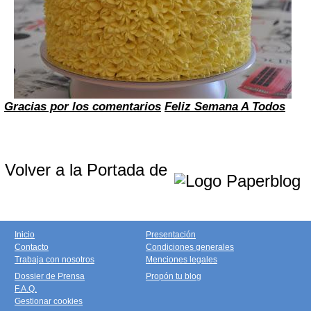
Gracias por los comentarios
Feliz Semana A Todos
Volver a la Portada de
Inicio
Presentación
Contacto
Condiciones generales
Trabaja con nosotros
Menciones legales
Dossier de Prensa
Propón tu blog
F.A.Q.
Gestionar cookies