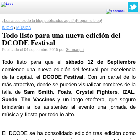
¿Los artículos de tu blog publicados aquí? ¡Propón tu blog!
INICIO
›
MÚSICA
Todo listo para una nueva edición del
DCODE Festival
Publicado el 04 septiembre 2015 por
Germanpri
Todo listo para que el
sábado 12 de Septiembre
comience una nueva edición del festival por excelencia
de la capital, el
DCODE Festival
. Con un cartel de lo
más atractivo, donde se pueden visualizar nombres de la
talla de
Sam Smith
,
Foals
,
Crystal Fighters
,
IZAL
,
Suede
,
The Vaccines
y un largo etcétera, que seguro
brindarán a los asistentes al evento una jornada de
música y fiesta por todo lo alto.
El DCODE se ha consolidado edición tras edición como