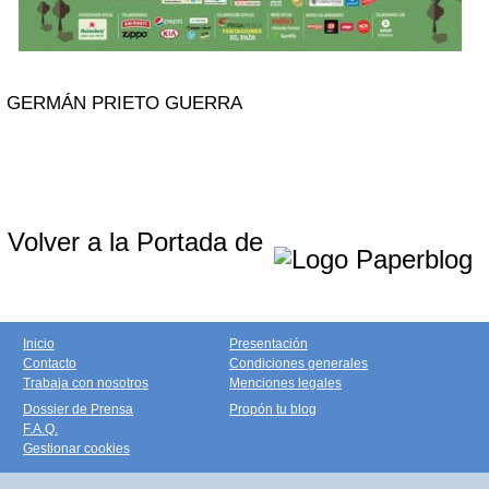
GERMÁN PRIETO GUERRA
Volver a la Portada de
Inicio
Presentación
Contacto
Condiciones generales
Trabaja con nosotros
Menciones legales
Dossier de Prensa
Propón tu blog
F.A.Q.
Gestionar cookies