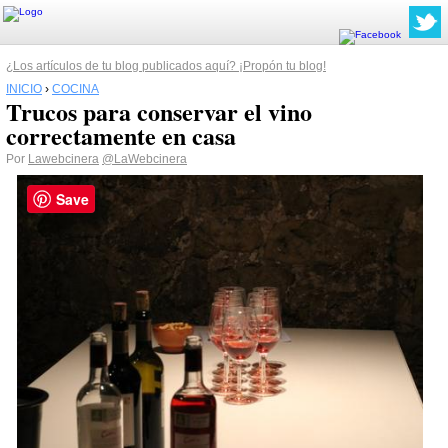
¿Los artículos de tu blog publicados aquí? ¡Propón tu blog!
INICIO
›
COCINA
Trucos para conservar el vino
correctamente en casa
Por
Lawebcinera
@LaWebcinera
Save