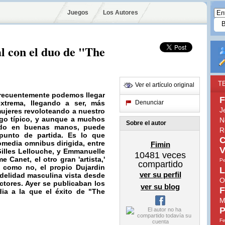
Juegos
Los Autores
l con el duo de "The
T
Ver el artículo original
frecuentemente podemos llegar
F
xtrema, llegando a ser, más
Denunciar
J
ujeres revoloteando a nuestro
lgo típico, y aunque a muchos
N
Sobre el autor
ndo en buenas manos, puede
R
e punto de partida. Es lo que
C
media omnibus dirigida, entre
Fimin
V
Gilles Lellouche, y Emmanuelle
10481
veces
Canet, el otro gran 'artista,'
Pe
compartido
 como no, el propio Dujardin
L
ver su perfil
idelidad masculina vista desde
O
ectores. Ayer se publicaban los
ver su blog
F
ia a la que el éxito de
"The
M
P
Fe