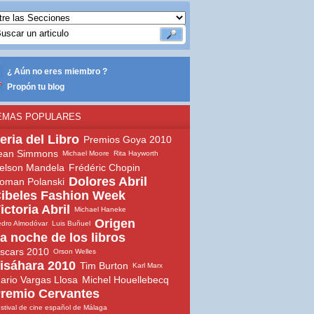
¿ Aún no eres miembro ?
Propón tu blog
EMAS POPULARES
eria del Libro
Premios Goya 2010
ean Simmons
Michael Moore
Rita Hayworth
elson Mandela
Frédéric Chopin
Dolores Abril
oman Polanski
ibeles Fashion Week
ictoria Abril
Michael Haneke
Origen
dro Almodóvar
Luis Buñuel
a noche de los libros
scars 2010
Orson Welles
isáhara 2010
Tim Burton
Karl Marx
ario Vargas Llosa
Michel Houellebecq
remio Cervantes
stival de cine español de Málaga