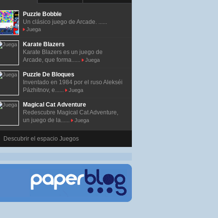
Puzzle Bobble
Un clásico juego de Arcade. ......
Juega
Karate Blazers
Karate Blazers es un juego de
Arcade, que forma......
Juega
Puzzle De Bloques
Inventado en 1984 por el ruso Alekséi
Pázhitnov, e......
Juega
Magical Cat Adventure
Redescubre Magical Cat Adventure,
un juego de la......
Juega
Descubrir el espacio Juegos