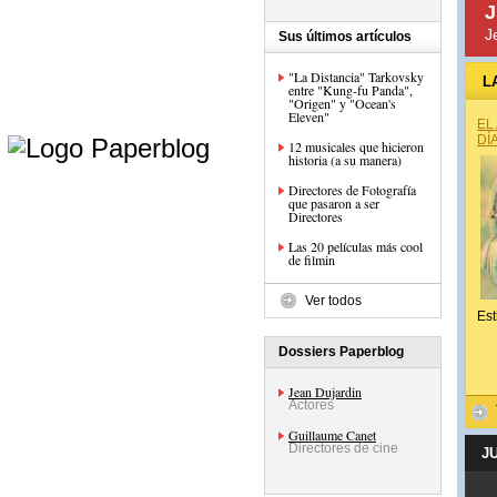
J
J
Sus últimos artículos
"La Distancia" Tarkovsky
L
entre "Kung-fu Panda",
"Origen" y "Ocean's
Eleven"
e
EL
DÍ
12 musicales que hicieron
historia (a su manera)
Directores de Fotografía
que pasaron a ser
Directores
Las 20 películas más cool
de filmin
Ver todos
Est
Dossiers Paperblog
Jean Dujardin
Actores
Guillaume Canet
Directores de cine
J