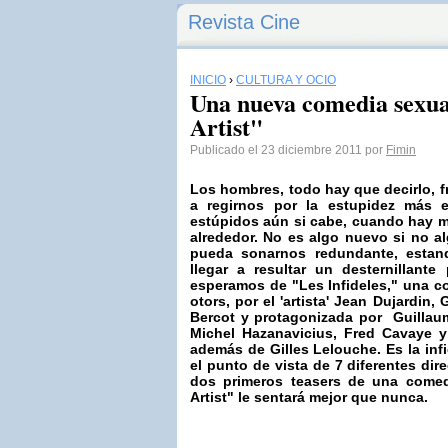
Revista Cine
INICIO
›
CULTURA Y OCIO
Una nueva comedia sexua
Artist"
Publicado el 23 diciembre 2011 por
Fimin
Los hombres, todo hay que decirlo, 
a regirnos por la estupidez más e
estúpidos aún si cabe, cuando hay m
alrededor. No es algo nuevo si no a
pueda sonarnos redundante, esta
llegar a resultar un desternillant
esperamos de
"Les Infideles,"
una co
otors, por el 'artista'
Jean Dujardin
, 
Bercot y protagonizada por Guillaume 
Michel Hazanavicius
, Fred Cavaye y
además de Gilles Lelouche. Es la inf
el punto de vista de 7 diferentes dir
dos primeros teasers de una comed
Artist"
le sentará mejor que nunca.