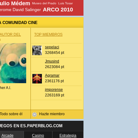
ulio Médem
Museo del Prado
Luis Tosar
ARCO 2010
erome David Salinger
A COMUNIDAD CINE
 AUTOR DEL
TOP MIEMBROS
A
sepelaci
3268454 pt
Jmusind
2623084 pt
Agramar
2361176 pt
her A.l.
jmporense
2263169 pt
Todo sobre él
Hazte miembro
UEGOS EN ES.PAPERBLOG.COM
Arcade
Casino
Estrategia