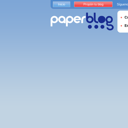
Inicio
Propón tu blog
Sígueno
Cu
E