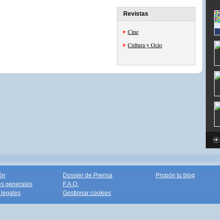
Revistas
Cine
Cultura y Ocio
ón
Dossier de Prensa
Propón tu blog
s generales
F.A.Q.
legales
Gestionar cookies