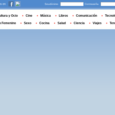
s en
Seudónimo
Contraseña
ltura y Ocio
Cine
Música
Libros
Comunicación
Tecnol
n Femenino
Sexo
Cocina
Salud
Ciencia
Viajes
Ten