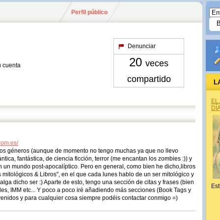
Perfil público
Denunciar
20
veces
u cuenta
compartido
L
EL
DÍ
com.es/
 los géneros (aunque de momento no tengo muchas ya que no llevo
ica, fantástica, de ciencia ficción, terror (me encantan los zombies :)) y
n un mundo post-apocalíptico. Pero en general, como bien he dicho,libros
 mitológicos & Libros", en el que cada lunes hablo de un ser mitológico y
alga dicho ser :) Aparte de esto, tengo una sección de citas y frases (bien
Est
dades, IMM etc... Y poco a poco iré añadiendo más secciones (Book Tags y
envenidos y para cualquier cosa siempre podéis contactar conmigo =)