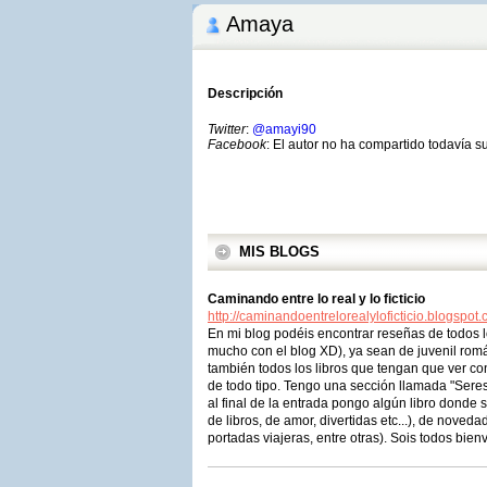
Amaya
Descripción
Twitter
:
@amayi90
Facebook
: El autor no ha compartido todavía s
MIS BLOGS
Caminando entre lo real y lo ficticio
http://caminandoentrelorealyloficticio.blogspot.
En mi blog podéis encontrar reseñas de todos
mucho con el blog XD), ya sean de juvenil románt
también todos los libros que tengan que ver co
de todo tipo. Tengo una sección llamada "Seres
al final de la entrada pongo algún libro donde s
de libros, de amor, divertidas etc...), de nove
portadas viajeras, entre otras). Sois todos bi