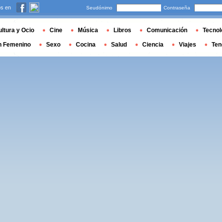
s en
Seudónimo
Contraseña
ltura y Ocio
Cine
Música
Libros
Comunicación
Tecnol
n Femenino
Sexo
Cocina
Salud
Ciencia
Viajes
Ten