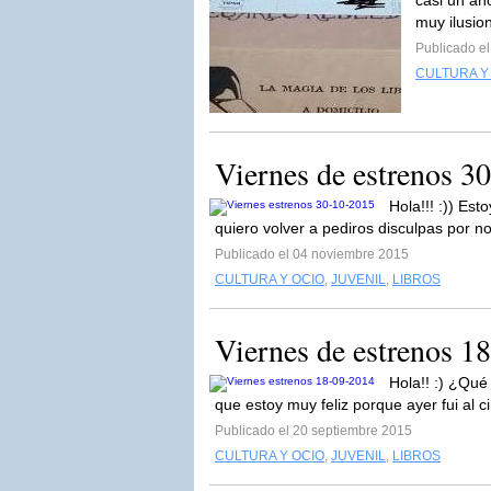
casi un añ
muy ilusio
Publicado el
CULTURA Y
Viernes de estrenos 3
Hola!!! :)) Est
quiero volver a pediros disculpas por n
Publicado el 04 noviembre 2015
CULTURA Y OCIO
,
JUVENIL
,
LIBROS
Viernes de estrenos 1
Hola!! :) ¿Qué
que estoy muy feliz porque ayer fui al ci
Publicado el 20 septiembre 2015
CULTURA Y OCIO
,
JUVENIL
,
LIBROS