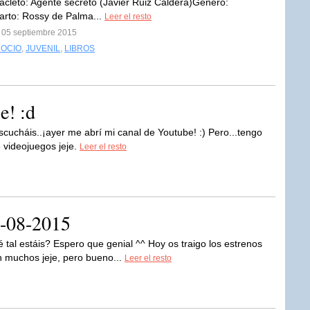
acleto: Agente secreto (Javier Ruiz Caldera)Género:
rto: Rossy de Palma...
Leer el resto
l 05 septiembre 2015
 OCIO
,
JUVENIL
,
LIBROS
e! :d
escucháis..¡ayer me abrí mi canal de Youtube! :) Pero...tengo
e videojuegos jeje.
Leer el resto
8-08-2015
é tal estáis? Espero que genial ^^ Hoy os traigo los estrenos
n muchos jeje, pero bueno...
Leer el resto