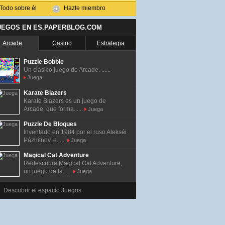
Todo sobre él
Hazte miembro
UEGOS EN ES.PAPERBLOG.COM
Arcade
Casino
Estrategia
Puzzle Bobble
Un clásico juego de Arcade. ......
Juega
Karate Blazers
Karate Blazers es un juego de
Arcade, que forma......
Juega
Puzzle De Bloques
Inventado en 1984 por el ruso Alekséi
Pázhitnov, e......
Juega
Magical Cat Adventure
Redescubre Magical Cat Adventure,
un juego de la......
Juega
Descubrir el espacio Juegos