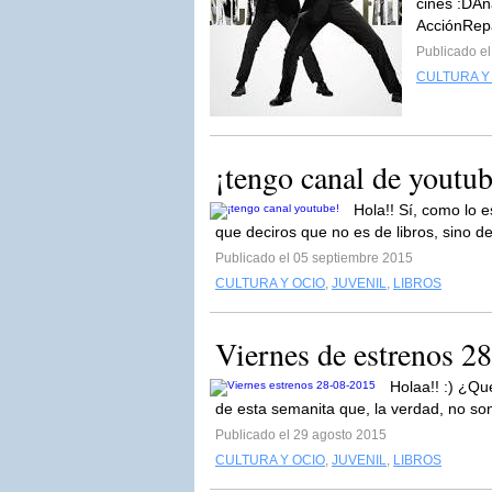
cines :DAn
AcciónRepa
Publicado e
CULTURA Y
¡tengo canal de youtub
Hola!! Sí, como lo 
que deciros que no es de libros, sino d
Publicado el 05 septiembre 2015
CULTURA Y OCIO
,
JUVENIL
,
LIBROS
Viernes de estrenos 2
Holaa!! :) ¿Qu
de esta semanita que, la verdad, no so
Publicado el 29 agosto 2015
CULTURA Y OCIO
,
JUVENIL
,
LIBROS