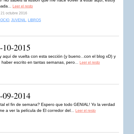
o! No sabéis la ilusión que me hace volver a estar aquí, estoy
nada...
Leer el resto
 21 octubre 2016
 OCIO
,
JUVENIL
,
LIBROS
0-10-2015
oy aquí de vuelta con esta sección (y bueno...con el blog xD) y
o haber escrito en tantas semanas, pero...
Leer el resto
8-09-2014
 tal el fin de semana? Espero que todo GENIAL! Yo la verdad
ne a ver la película de El corredor del...
Leer el resto