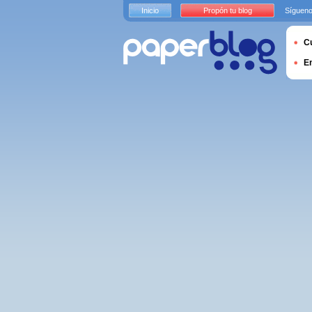
Inicio
Propón tu blog
Sígueno
Cu
E