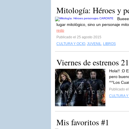
Mitología: Héroes y
Bueeen
lugar mitológico, sino un personaje 
resto
Publicado el 25 agosto 2015
CULTURA Y OCIO
,
JUVENIL
,
LIBROS
Viernes de estrenos 2
Hola!! :D 
pero bueno
^^Los Cuat
Publicado e
CULTURA Y
Mis favoritos #1