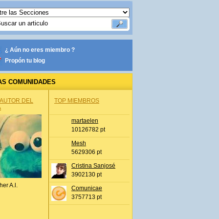
¿ Aún no eres miembro ?
Propón tu blog
AS COMUNIDADES
 AUTOR DEL
TOP MIEMBROS
A
martaelen
10126782 pt
Mesh
5629306 pt
Cristina Sanjosé
3902130 pt
her A.l.
Comunicae
3757713 pt