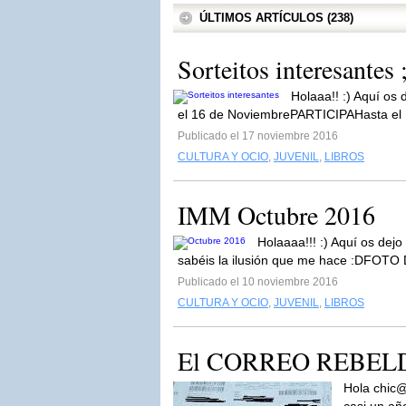
ÚLTIMOS ARTÍCULOS (238)
Sorteitos interesantes 
Holaaa!! :) Aquí os
el 16 de NoviembrePARTICIPAHasta el 
Publicado el 17 noviembre 2016
CULTURA Y OCIO
,
JUVENIL
,
LIBROS
IMM Octubre 2016
Holaaaa!!! :) Aquí os dej
sabéis la ilusión que me hace :DFOT
Publicado el 10 noviembre 2016
CULTURA Y OCIO
,
JUVENIL
,
LIBROS
El CORREO REBELDE
Hola chic@