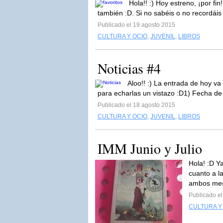
Hola!! :) Hoy estreno, ¡por f
también :D. Si no sabéis o no recordáis
Publicado el 19 agosto 2015
CULTURA Y OCIO
,
JUVENIL
,
LIBROS
Noticias #4
Aloo!! :) La entrada de hoy va
para echarlas un vistazo :D1) Fecha de
Publicado el 18 agosto 2015
CULTURA Y OCIO
,
JUVENIL
,
LIBROS
IMM Junio y Julio
Hola! :D Y
cuanto a l
ambos mes
Publicado e
CULTURA Y