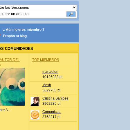
¿ Aún no eres miembro ?
Propón tu blog
AS COMUNIDADES
 AUTOR DEL
TOP MIEMBROS
A
martaelen
10126983 pt
Mesh
5629765 pt
Cristina Sanjosé
3902235 pt
her A.l.
Comunicae
3758217 pt