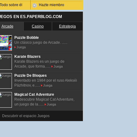
Todo sobre él
Hazte miembro
UEGOS EN ES.PAPERBLOG.COM
Arcade
Casino
Estrategia
Puzzle Bobble
Un clásico juego de Arcade. ......
Juega
Karate Blazers
Karate Blazers es un juego de
Arcade, que forma......
Juega
Puzzle De Bloques
Inventado en 1984 por el ruso Alekséi
Pázhitnov, e......
Juega
Magical Cat Adventure
Redescubre Magical Cat Adventure,
un juego de la......
Juega
Descubrir el espacio Juegos