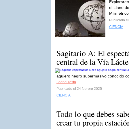
Explorarem
el Llano d
Milimétric
Publicado e
CIENCIA
Sagitario A: El espect
central de la Vía Lácte
agujero negro supermasivo conocido como
Leer el resto
Publicado el 24 febrero 2025
CIENCIA
Todo lo que debes sab
crear tu propia estación