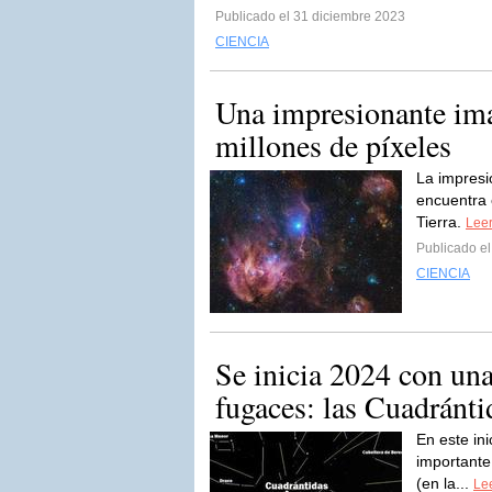
Publicado el 31 diciembre 2023
CIENCIA
Una impresionante ima
millones de píxeles
La impresi
encuentra 
Tierra.
Leer
Publicado e
CIENCIA
Se inicia 2024 con una 
fugaces: las Cuadránti
En este ini
importante
(en la...
Lee