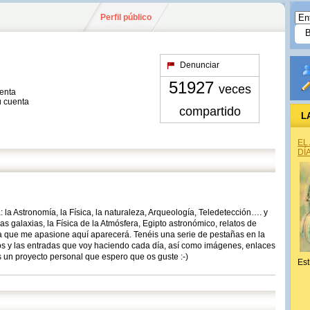
Perfil público
Denunciar
51927
veces
uenta
u cuenta
compartido
L
EL
DÍ
la Astronomía, la Física, la naturaleza, Arqueología, Teledetección…. y
las galaxias, la Física de la Atmósfera, Egipto astronómico, relatos de
a que me apasione aquí aparecerá. Tenéis una serie de pestañas en la
dos y las entradas que voy haciendo cada día, así como imágenes, enlaces
un proyecto personal que espero que os guste :-)
Est