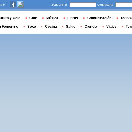
s en
Seudónimo
Contraseña
ltura y Ocio
Cine
Música
Libros
Comunicación
Tecnol
n Femenino
Sexo
Cocina
Salud
Ciencia
Viajes
Ten