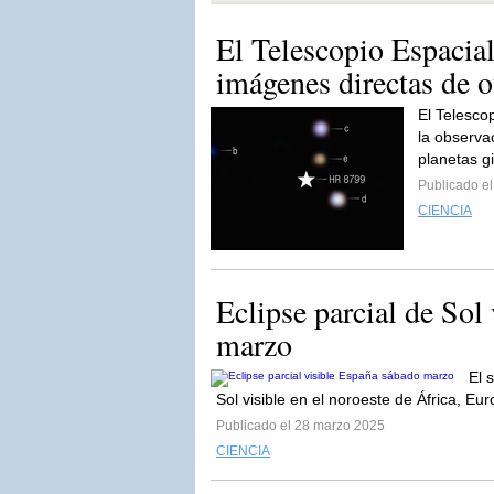
El Telescopio Espacia
imágenes directas de ot
El Telesco
la observa
planetas g
Publicado e
CIENCIA
Eclipse parcial de Sol
marzo
El 
Sol visible en el noroeste de África, Eu
Publicado el 28 marzo 2025
CIENCIA