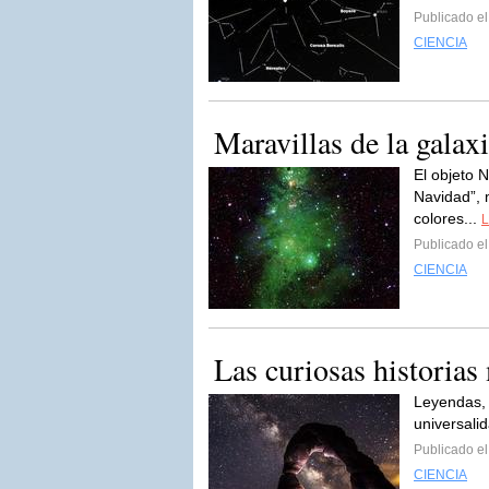
Publicado e
CIENCIA
Maravillas de la galax
El objeto
Navidad”, m
colores...
L
Publicado e
CIENCIA
Las curiosas historias
Leyendas, 
universali
Publicado e
CIENCIA