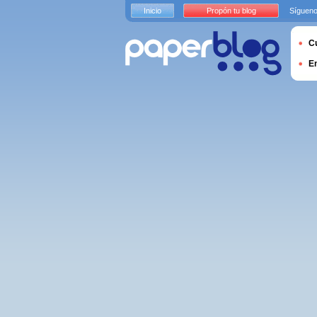
Inicio
Propón tu blog
Sígueno
Cu
E