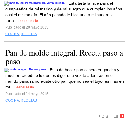
Esta tarta la hice para el
cumpleaños de mi marido y de mi suegro que cumplen los años
casi el mismo día. El año pasado le hice una a mi suegro la
tarta...
Leer el resto
Publicado el 20 mayo 2015
COCINA
,
RECETAS
Pan de molde integral. Receta paso a
paso
Esto de hacer pan casero engancha y
mucho¡¡ creedme lo que os digo, una vez te adentras en el
mundo panarra no existe otro pan que no sea el tuyo, es mas en
mi...
Leer el resto
Publicado el 14 mayo 2015
COCINA
,
RECETAS
1
2
3
...
10