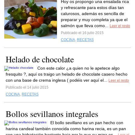
Hoy os propongo una ensalada rica
y refrescante para estos días tan
calurosos, además es sencilla de
preparar y muy completa ya que el
salmón que lleva como...
Leer el resto
Publicado el 16 julio 2015
COCINA
,
RECETAS
Helado de chocolate
Con este calor ¿a quien no le apetece algo
fresquito ?, aquí os traigo un helado de chocolate casero hecho
con una base de crema inglesa ( podéis ver aquí el...
Leer el resto
Publicado el 14 julio 2015
COCINA
,
RECETAS
Bollos sevillanos integrales
El bollo sevillano es un pan hecho con
harina candeal también conocida como harina recia, es un pan
con una hidratación bastante baja por lo que su miga es...