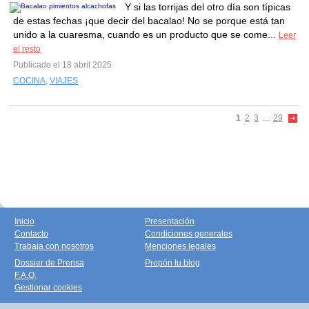
Y si las torrijas del otro día son típicas
de estas fechas ¡que decir del bacalao! No se porque está tan
unido a la cuaresma, cuando es un producto que se come...
Leer
el resto
Publicado el 18 abril 2025
COCINA
,
VIAJES
1
2
3
...
29
Inicio
Presentación
Contacto
Condiciones generales
Trabaja con nosotros
Menciones legales
Dossier de Prensa
Propón tu blog
F.A.Q.
Gestionar cookies