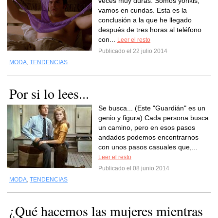
veces muy duras. Somos yonkis,
vamos en cundas. Esta es la
conclusión a la que he llegado
después de tres horas al teléfono
con...
Leer el resto
Publicado el 22 julio 2014
MODA
,
TENDENCIAS
Por si lo lees...
Se busca... (Este "Guardián" es un
genio y figura) Cada persona busca
un camino, pero en esos pasos
andados podemos encontrarnos
con unos pasos casuales que,...
Leer el resto
Publicado el 08 junio 2014
MODA
,
TENDENCIAS
¿Qué hacemos las mujeres mientras