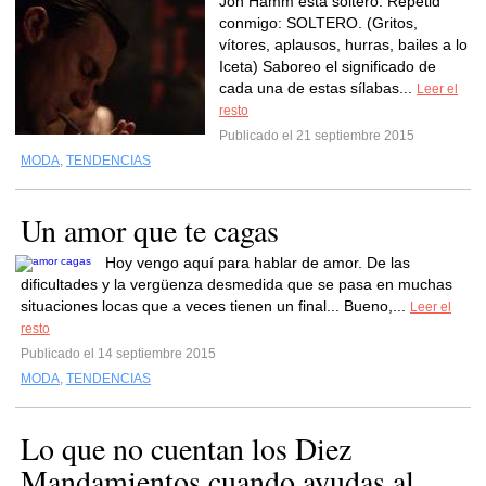
Jon Hamm está soltero. Repetid
conmigo: SOLTERO. (Gritos,
vítores, aplausos, hurras, bailes a lo
Iceta) Saboreo el significado de
cada una de estas sílabas...
Leer el
resto
Publicado el 21 septiembre 2015
MODA
,
TENDENCIAS
Un amor que te cagas
Hoy vengo aquí para hablar de amor. De las
dificultades y la vergüenza desmedida que se pasa en muchas
situaciones locas que a veces tienen un final... Bueno,...
Leer el
resto
Publicado el 14 septiembre 2015
MODA
,
TENDENCIAS
Lo que no cuentan los Diez
Mandamientos cuando ayudas al