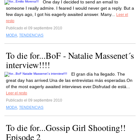
One day I decided to send an email to
someone I really admire. I feared I would never get a reply. But a
few days ago, I got his eagerly awaited answer. Many...
Leer el
resto
Publicado el 09 septiembre 2010
MODA
,
TENDENCIAS
To die for...BoF - Natalie Massenet´s
interview!!!!
El gran día ha llegado. The
great day has arrived.Una de las entrevistas más esperadas.On
of the most eagerly awaited interviews ever.Disfrutad de está...
Leer el resto
Publicado el 09 septiembre 2010
MODA
,
TENDENCIAS
To die for...Gossip Girl Shooting!!
Episode 2