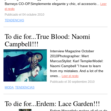
Barneys CO-OP.Simplemente elegante y chic, el accesorio...
Leer
el resto
Publicado el 04 octubre 2010
TENDENCIAS
To die for...True Blood: Naomi
Campbell!!!
Interview Magazine October
2010Photographer: Mert
MarcusStylist: Karl TemplerModel:
Naomi Campbell "I have to learn
from my mistakes. And a lot of the
ones...
Leer el resto
Publicado el 30 septiembre 2010
MODA
,
TENDENCIAS
To die for...Erdem: Lace Garden!!!
Erdem Moragliolu makes all of us do