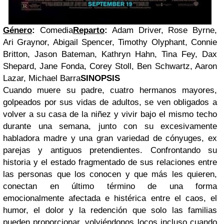
Género
:
Comedia
Reparto
:
Adam Driver, Rose Byrne,
Ari Graynor, Abigail Spencer, Timothy Olyphant, Connie
Britton, Jason Bateman, Kathryn Hahn, Tina Fey, Dax
Shepard, Jane Fonda, Corey Stoll, Ben Schwartz, Aaron
Lazar, Michael Barra
SINOPSIS
Cuando muere su padre, cuatro hermanos mayores,
golpeados por sus vidas de adultos, se ven obligados a
volver a su casa de la niñez y vivir bajo el mismo techo
durante una semana, junto con su excesivamente
habladora madre y una gran variedad de cónyuges, ex
parejas y antiguos pretendientes. Confrontando su
historia y el estado fragmentado de sus relaciones entre
las personas que los conocen y que más les quieren,
conectan en último término de una forma
emocionalmente afectada e histérica entre el caos, el
humor, el dolor y la redención que solo las familias
pueden proporcionar, volviéndonos locos incluso cuando