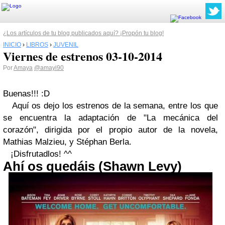
¿Los artículos de tu blog publicados aquí? ¡Propón tu blog!
INICIO
›
LIBROS
›
JUVENIL
Viernes de estrenos 03-10-2014
Por
Amaya
@amayi90
Buenas!!! :D
Aquí os dejo los estrenos de la semana, entre los que
se encuentra la adaptación de "La mecánica del
corazón", dirigida por el propio autor de la novela,
Mathias Malzieu, y Stéphan Berla.
¡Disfrutadlos! ^^
Ahí os quedáis (Shawn Levy)