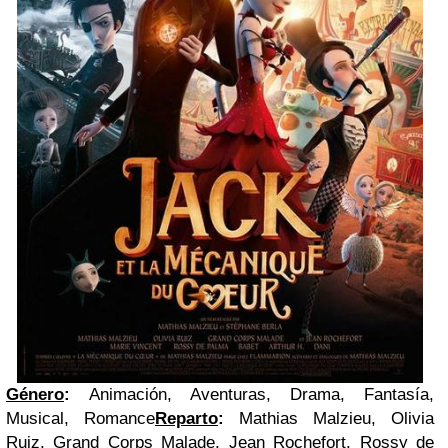
Género
:
Animación, Aventuras, Drama, Fantasía,
Musical, Romance
Reparto
:
Mathias Malzieu, Olivia
Ruiz, Grand Corps Malade, Jean Rochefort, Rossy de