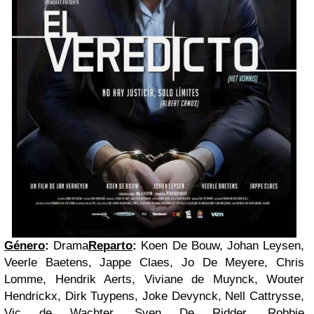
Género
:
Drama
Reparto
:
Koen De Bouw, Johan Leysen,
Veerle Baetens, Jappe Claes, Jo De Meyere, Chris
Lomme, Hendrik Aerts, Viviane de Muynck, Wouter
Hendrickx, Dirk Tuypens, Joke Devynck, Nell Cattrysse,
Vic de Wachter, Sven De Ridder, Robbie