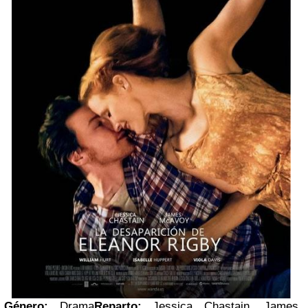
Género
:
Drama
Reparto
:
Jessica Chastain, James