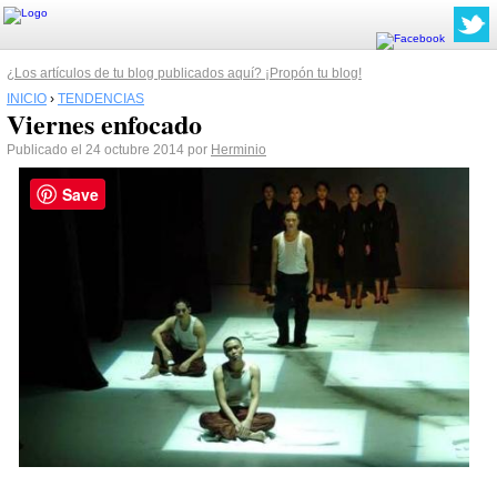
¿Los artículos de tu blog publicados aquí? ¡Propón tu blog!
INICIO
›
TENDENCIAS
Viernes enfocado
Publicado el 24 octubre 2014 por
Herminio
Save