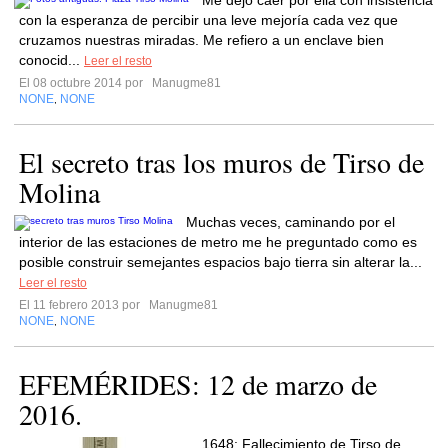
Me dejo caer por ella con insistencia
con la esperanza de percibir una leve mejoría cada vez que
cruzamos nuestras miradas. Me refiero a un enclave bien
conocid...
Leer el resto
El 08 octubre 2014 por
Manugme81
NONE
NONE
,
El secreto tras los muros de Tirso de
Molina
Muchas veces, caminando por el
interior de las estaciones de metro me he preguntado como es
posible construir semejantes espacios bajo tierra sin alterar la...
Leer el resto
El 11 febrero 2013 por
Manugme81
NONE
NONE
,
EFEMÉRIDES: 12 de marzo de
2016.
1648: Fallecimiento de Tirso de