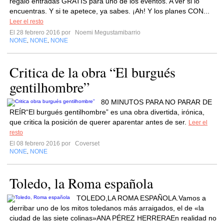
regalo entradas GRATIS para uno de los eventos. A ver si lo
encuentras. Y si te apetece, ya sabes. ¡Ah! Y los planes CON...
Leer el resto
El 28 febrero 2016 por
Noemi Megustamibarrio
NONE
NONE
NONE
,
,
Critica de la obra “El burgués
gentilhombre”
80 MINUTOS PARA NO PARAR DE
REÍR“El burgués gentilhombre” es una obra divertida, irónica,
que critica la posición de querer aparentar antes de ser.
Leer el
resto
El 08 febrero 2016 por
Coverset
NONE
NONE
,
Toledo, la Roma española
TOLEDO,LA ROMA ESPAÑOLA.Vamos a
derribar uno de los mitos toledanos más arraigados, el de «la
ciudad de las siete colinas»ANA PÉREZ HERRERAEn realidad no