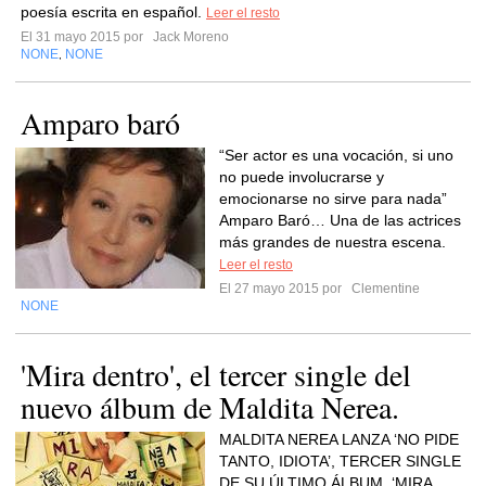
poesía escrita en español.
Leer el resto
El 31 mayo 2015 por
Jack Moreno
NONE
NONE
,
Amparo baró
“Ser actor es una vocación, si uno
no puede involucrarse y
emocionarse no sirve para nada”
Amparo Baró… Una de las actrices
más grandes de nuestra escena.
Leer el resto
El 27 mayo 2015 por
Clementine
NONE
'Mira dentro', el tercer single del
nuevo álbum de Maldita Nerea.
MALDITA NEREA LANZA ‘NO PIDE
TANTO, IDIOTA’, TERCER SINGLE
DE SU ÚLTIMO ÁLBUM, ‘MIRA