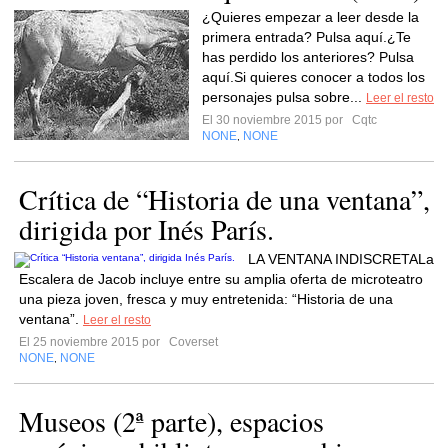
¿Quieres empezar a leer desde la
primera entrada? Pulsa aquí.¿Te
has perdido los anteriores? Pulsa
aquí.Si quieres conocer a todos los
personajes pulsa sobre...
Leer el resto
El 30 noviembre 2015 por
Cqtc
NONE
NONE
,
Crítica de “Historia de una ventana”,
dirigida por Inés París.
LA VENTANA INDISCRETALa
Escalera de Jacob incluye entre su amplia oferta de microteatro
una pieza joven, fresca y muy entretenida: “Historia de una
ventana”.
Leer el resto
El 25 noviembre 2015 por
Coverset
NONE
NONE
,
Museos (2ª parte), espacios