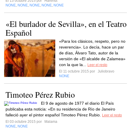
El 13 octubre 2015 por
Harendt
NONE
NONE
NONE
NONE
NONE
,
,
,
,
«El burlador de Sevilla», en el Teatro
Español
«Para los clásicos, respeto, pero no
reverencia». Lo decía, hace un par
de días, Álvaro Tato, autor de la
versión de «El alcalde de Zalamea»
con la que la...
Leer el resto
El 11 octubre 2015 por
Juliobravo
NONE
Timoteo Pérez Rubio
El 9 de agosto de 1977 el diario El País
publicaba esta noticia: «En su residencia de Río de Janeiro
falleció ayer el pintor español Timoteo Pérez Rubio.
Leer el resto
El 03 octubre 2015 por
Malama
NONE
NONE
,