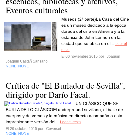
escénicos, bibliotecas y archivos,
Eventos culturales
Museos (2ª parte)La Casa del Cine
es un museo dedicado a la época
dorada del cine en Almería y a la
estancia de John Lennon en la
ciudad que se ubica en el...
Leer el
resto
El 06 noviembre 2015 por
Joaquin
Joaquin Castañ Sansano
NONE
NONE
,
Crítica de "El Burlador de Sevilla",
dirigido por Darío Facal.
UN CLÁSICO QUE SE
BURLA DE LO CLÁSICOEl underground sevillano, el baile de
cuerpos y de versos y la música en directo acompaña a esta
impresionante versión del...
Leer el resto
El 29 octubre 2015 por
Coverset
NONE
NONE
,