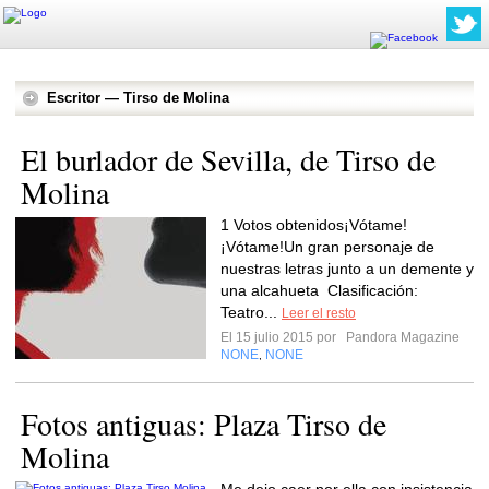
Escritor — Tirso de Molina
El burlador de Sevilla, de Tirso de
Molina
1 Votos obtenidos¡Vótame!
¡Vótame!Un gran personaje de
nuestras letras junto a un demente y
una alcahueta Clasificación:
Teatro...
Leer el resto
El 15 julio 2015 por
Pandora Magazine
NONE
NONE
,
Fotos antiguas: Plaza Tirso de
Molina