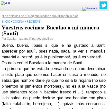
¿Los artículos de tu blog publicados aquí? ¡Propón tu blog!
INICIO
›
COCINA
›
RECETAS
Vuestras cocinas: Bacalao a mi manera
(Santi)
Por
Capitan_rabano
@pardeguindillas
Bueno, bueno, ¡pues si que le ha gustado a Santi
aparecer por aquí!, pues nada, nada, ¡a ver si mandáis
material el resto!, ¡qué lo publicamos!, ¡qué es verdad!.
Os dejo con el Bacalao a la manera de Santi.
Lo primero que he estado pensando es como denominar
a este plato que solemos hacer en casa a menudo; no
sabía que nombre darle ya que no es a la riojana (no uso
pimentón ni pimientos morrones), no es a la vasca (no
uso pimientos rojos ni bacalao fresco ni …), tampoco a
la bilbaína, no puede decirse que sea bacalao con pisto
(falta calabacín, berenjena, …), quizás más cercano al