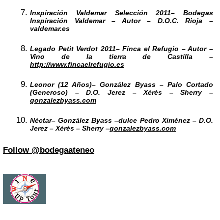
Inspiración Valdemar Selección 2011
– Bodegas
Inspiración Valdemar – Autor – D.O.C. Rioja –
valdemar.es
Legado Petit Verdot 2011
– Finca el Refugio – Autor –
Vino de la tierra de Castilla –
http://www.fincaelrefugio.es
Leonor (12 Años)
– González Byass –
Palo Cortado
(Generoso) – D.O. Jerez – Xérès – Sherry –
gonzalezbyass.com
Néctar
– González Byass –dulce Pedro Ximénez – D.O.
Jerez – Xérès – Sherry –
gonzalezbyass.com
Follow @bodegaateneo