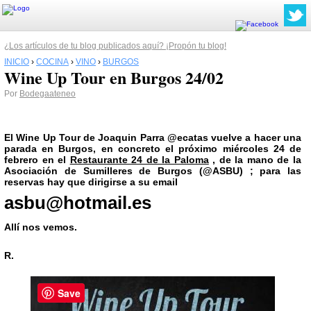
¿Los artículos de tu blog publicados aquí? ¡Propón tu blog!
INICIO
›
COCINA
›
VINO
›
BURGOS
Wine Up Tour en Burgos 24/02
Por
Bodegaateneo
El
Wine Up Tour de Joaquin Parra @ecatas
vuelve a hacer una
parada en
Burgos
, en concreto el próximo miércoles
24 de
febrero
en el
Restaurante 24 de la Paloma
, de la mano de la
Asociación de Sumilleres de
Burgos
(@ASBU)
; para las
reservas hay que dirigirse a su email
asbu@hotmail.es
Allí nos vemos.
R.
Save