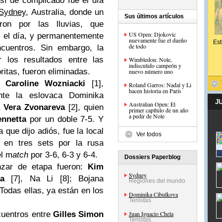
sí de complicado fue el día
Sydney
, Australia, donde un
Sus últimos artículos
ron por las lluvias, que
US Open: Djokovic
o el día, y permanentemente
nuevamente fue el dueño
Est
de todo
ncuentros. Sin embargo, la
 los resultados entre las
Wimbledon: Nole,
indiscutido campeón y
itas, fueron eliminadas.
nuevo número uno
sa
Caroline Wozniacki
[1],
Roland Garros: Nadal y Li
hacen historia en París
nte la eslovaca Dominika
J
Australian Open: El
a
Vera Zvonareva
[2], quien
primer capítulo de un año
a pedir de Nole
ennetta
por un doble 7-5. Y
a que dijo adiós, fue la local
Ver todos
 en tres sets por la rusa
el m
atch
por 3-6, 6-3 y 6-4.
Dossiers Paperblog
nzar de etapa fueron:
Kim
Sydney
a
[7], Na Li [8]; Bojana
Regiones del mundo
 Todas ellas, ya están en los
Dominika Cibulkova
Tenistas
ncuentros entre
Gilles Simon
Juan Ignacio Chela
Tenistas