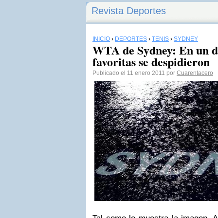
Revista Deportes
INICIO
›
DEPORTES
›
TENIS
›
SYDNEY
WTA de Sydney: En un día
favoritas se despidieron
Publicado el 11 enero 2011 por
Cuarentacero