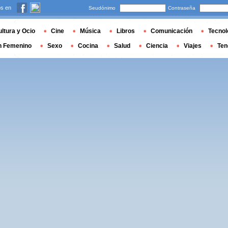
s en
Seudónimo
Contraseña
ltura y Ocio
Cine
Música
Libros
Comunicación
Tecnol
n Femenino
Sexo
Cocina
Salud
Ciencia
Viajes
Ten