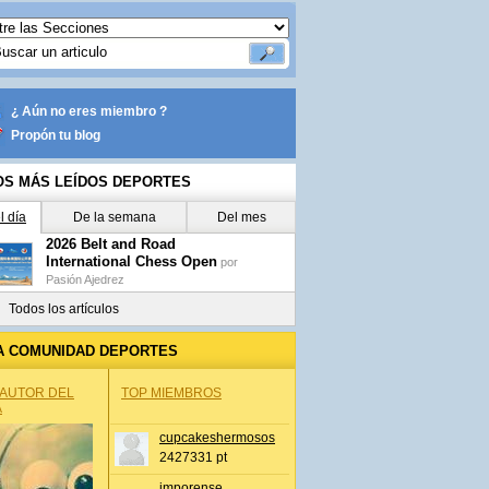
¿ Aún no eres miembro ?
Propón tu blog
OS MÁS LEÍDOS DEPORTES
l día
De la semana
Del mes
2026 Belt and Road
International Chess Open
por
Pasión Ajedrez
Todos los artículos
A COMUNIDAD DEPORTES
 AUTOR DEL
TOP MIEMBROS
A
cupcakeshermosos
2427331 pt
jmporense