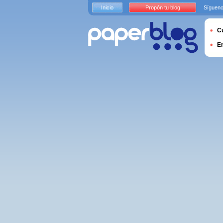
Inicio
Propón tu blog
Sígueno
Cu
E