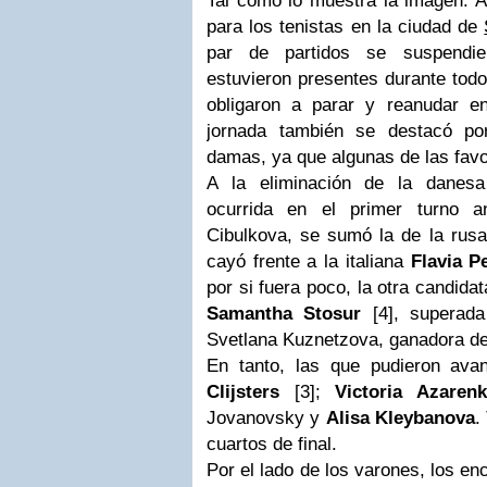
Tal como lo muestra la imagen. A
para los tenistas en la ciudad de
par de partidos se suspendie
estuvieron presentes durante tod
obligaron a parar y reanudar e
jornada también se destacó por
damas, ya que algunas de las favor
A la eliminación de la dane
ocurrida en el primer turno a
Cibulkova, se sumó la de la rus
cayó frente a la italiana
Flavia P
por si fuera poco, la otra candidat
Samantha Stosur
[4], superada
Svetlana Kuznetzova, ganadora d
En tanto, las que pudieron ava
Clijsters
[3];
Victoria Azarenk
Jovanovsky y
Alisa Kleybanova
.
cuartos de final.
Por el lado de los varones, los e