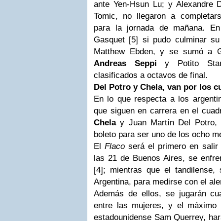
ante Yen-Hsun Lu; y Alexandre D
Tomic, no llegaron a completar
para la jornada de mañana. En 
Gasquet [5] si pudo culminar su 
Matthew Ebden, y se sumó a Gu
Andreas Seppi
y Potito Sta
clasificados a octavos de final.
Del Potro y Chela, van por los c
En lo que respecta a los argenti
que siguen en carrera en el cua
Chela
y Juan Martín Del Potro, 
boleto para ser uno de los ocho m
El
Flaco
será el primero en salir
las 21 de Buenos Aires, se enfre
[4]; mientras que el tandilense,
Argentina, para medirse con el a
Además de ellos, se jugarán cu
entre las mujeres, y el máximo f
estadounidense Sam Querrey, hará