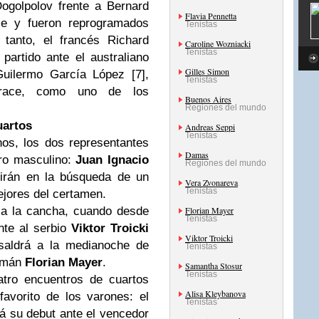
ogolpolov frente a Bernard
Flavia Pennetta
se y fueron reprogramados
Tenistas
tanto, el francés Richard
Caroline Wozniacki
Tenistas
partido ante el australiano
Gilles Simon
ilermo García López [7],
Tenistas
race, como uno de los
Buenos Aires
Regiones del mundo
uartos
Andreas Seppi
Tenistas
nos, los dos representantes
Damas
dro masculino:
Juan Ignacio
Regiones del mundo
irán en la búsqueda de un
Vera Zvonareva
Tenistas
ejores del certamen.
 a la cancha, cuando desde
Florian Mayer
Tenistas
nte al serbio
Viktor Troicki
Viktor Troicki
 saldrá a la medianoche de
Tenistas
lemán
Florian Mayer
.
Samantha Stosur
Tenistas
atro encuentros de cuartos
Alisa Kleybanova
avorito de los varones: el
Tenistas
 su debut ante el vencedor