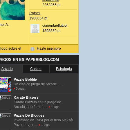
2263355 pt
Rafael
1988034 pt
her A.l.
comentaelfutbol
1595589 pt
Todo sobre él
Hazte miembro
UEGOS EN ES.PAPERBLOG.COM
Arcade
Casino
Estrategia
Puzzle Bobble
Un clásico juego de Arcade. ......
Juega
Karate Blazers
Karate Blazers es un juego de
Arcade, que forma......
Juega
Puzzle De Bloques
Inventado en 1984 por el ruso Alekséi
Pázhitnov, e......
Juega