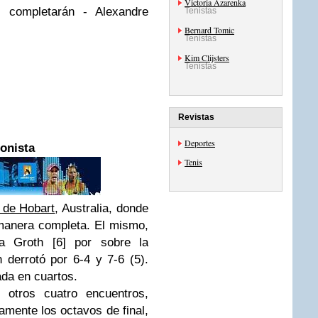
Victoria Azarenka
 completarán - Alexandre
Tenistas
Bernard Tomic
Tenistas
Kim Clijsters
Tenistas
Revistas
Deportes
gonista
Tenis
de Hobart
, Australia, donde
 manera completa. El mismo,
lla Groth [6] por sobre la
 derrotó por 6-4 y 7-6 (5).
ada en cuartos.
 otros cuatro encuentros,
mente los octavos de final,