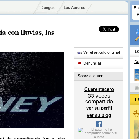
Juegos
Los Autores
 con lluvias, las
L
Ver el artículo original
De
Denunciar
Sobre el autor
Cuarentacero
33
veces
L
compartido
ver su perfil
EL
ver su blog
DÍ