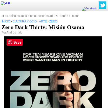
¿Los artículos de tu blog publicados aquí? ¡Propón tu blog!
INICIO
›
CULTURA Y OCIO
›
ARTE
›
ZERO
Zero Dark Thirty: Misión Osama
Por
Androsmalv
Save