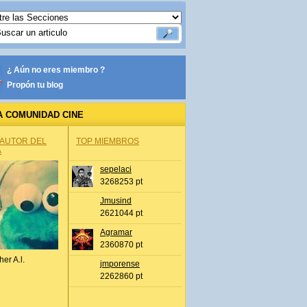
¿ Aún no eres miembro ?
Propón tu blog
A COMUNIDAD CINE
 AUTOR DEL
TOP MIEMBROS
A
sepelaci
3268253 pt
Jmusind
2621044 pt
Agramar
2360870 pt
her A.l.
jmporense
2262860 pt