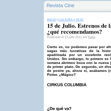
Revista Cine
INICIO
›
CULTURA Y OCIO
15 de Julio. Estrenos de 
¿qué recomendamos?
Publicado el 15 julio 2011 por
Fimin
Cierto es, no podemos pasar por alt
sagas más lucrativas de la hist
apadrinada por un excelente reci
Unidos. Sin embargo, lo primero es l
semana abrimos boca con la nueva j
de primer plato. De segundo, un di
de postre ya, ahora sí, acabamos 
Potter
. ¿Mágico?
CIRKUS COLUMBIA
¿De qué va?