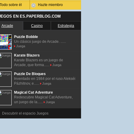
Todo sobre él
Hazte miembro
UEGOS EN ES.PAPERBLOG.COM
Arcade
Casino
Estrategia
Puzzle Bobble
Un clásico juego de Arcade. ......
Juega
Karate Blazers
Karate Blazers es un juego de
Arcade, que forma......
Juega
Puzzle De Bloques
Inventado en 1984 por el ruso Alekséi
Pázhitnov, e......
Juega
Magical Cat Adventure
Redescubre Magical Cat Adventure,
un juego de la......
Juega
Descubrir el espacio Juegos