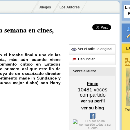
Juegos
Los Autores
la semana en cines,
L
Ver el artículo original
o el broche final a una de las
oria, más aún cuando viene
Denunciar
EL
bimiento crítico en Estados
DÍ
o primero, así que este fin de
Sobre el autor
oya de un oscarizado director
vertimento made in Sundance y
(nunca mejor dicho) con
Harry
Fimin
10481
veces
compartido
ver su perfil
ver su blog
Est