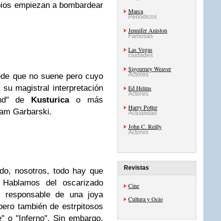
rbios empiezan a bombardear
Marca
Periódicos
Jennifer Aniston
Famosas
Las Vegas
ciudades
Sigourney Weaver
Actores
ede que no suene pero cuyo
 su magistral interpretación
Ed Helms
Actores
und" de
Kusturica
o más
Harry Potter
Sam Garbarski.
Actualidad
John C. Reilly
Actores
Revistas
do, nosotros, todo hay que
. Hablamos del oscarizado
Cine
c, responsable de una joya
Cultura y Ocio
pero también de estrpitosos
e" o "Inferno". Sin embargo,