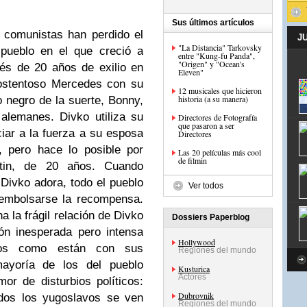
Sus últimos artículos
 comunistas han perdido el
J
"La Distancia" Tarkovsky
 pueblo en el que creció a
entre "Kung-fu Panda",
"Origen" y "Ocean's
és de 20 años de exilio en
Eleven"
ostentoso Mercedes con su
12 musicales que hicieron
historia (a su manera)
o negro de la suerte, Bonny,
 alemanes. Divko utiliza su
Directores de Fotografía
que pasaron a ser
iar a la fuerza a su esposa
Directores
, pero hace lo posible por
Las 20 películas más cool
de filmin
rtin, de 20 años. Cuando
Divko adora, todo el pueblo
Ver todos
embolsarse la recompensa.
a la frágil relación de Divko
Dossiers Paperblog
ón inesperada pero intensa
Hollywood
dos como están con sus
Regiones del mundo
mayoría de los del pueblo
Kusturica
Actores
r de disturbios políticos:
Dubrovnik
odos los yugoslavos se ven
Regiones del mundo