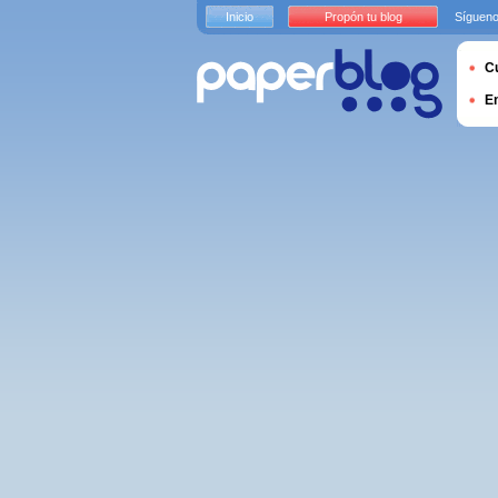
Inicio
Propón tu blog
Sígueno
Cu
E