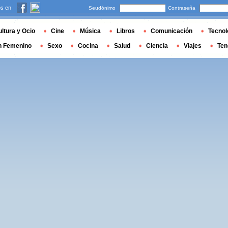
s en
Seudónimo
Contraseña
ltura y Ocio
Cine
Música
Libros
Comunicación
Tecnol
n Femenino
Sexo
Cocina
Salud
Ciencia
Viajes
Ten