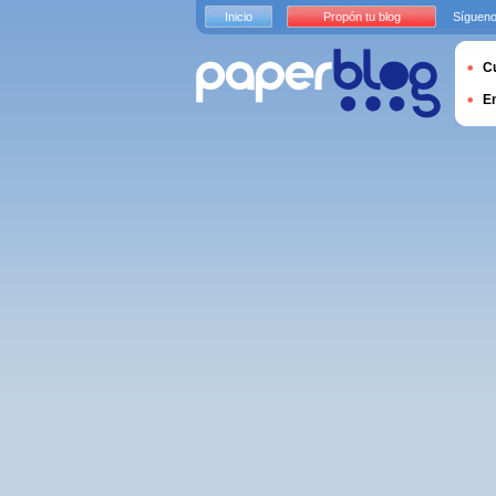
Inicio
Propón tu blog
Sígueno
Cu
E