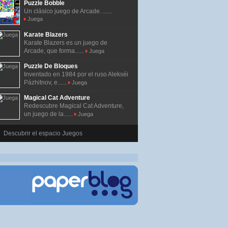
Puzzle Bobble
Un clásico juego de Arcade. ......
Juega
Karate Blazers
Karate Blazers es un juego de
Arcade, que forma......
Juega
Puzzle De Bloques
Inventado en 1984 por el ruso Alekséi
Pázhitnov, e......
Juega
Magical Cat Adventure
Redescubre Magical Cat Adventure,
un juego de la......
Juega
Descubrir el espacio Juegos