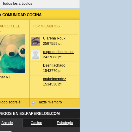
Todos los artículos
A COMUNIDAD COCINA
 AUTOR DEL
TOP MIEMBROS
A
Clarena Roux
2597559 pt
cupcakeshermosos
2427088 pt
Deshilachado
1543770 pt
her A.l.
mabelmendez
1534530 pt
Todo sobre él
Hazte miembro
UEGOS EN ES.PAPERBLOG.COM
Arcade
Casino
Estrategia