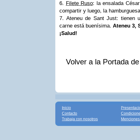
6.
Filete Ruso
: la ensalada Césa
compartir y luego, la hamburgues
7. Ateneu de Sant Just: tienen u
carne está buenísima.
Ateneu 3, 
¡Salud!
Volver a la Portada d
Inicio
Presentaci
Contacto
Condicione
Trabaja con nosotros
Menciones 