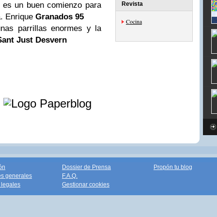
r es un buen comienzo para
Revista
a. Enrique
Granados 95
Cocina
nas parrillas enormes y la
Sant Just Desvern
e
ón
Dossier de Prensa
Propón tu blog
s generales
F.A.Q.
legales
Gestionar cookies