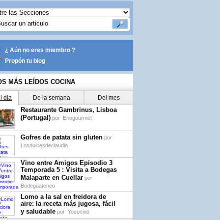
¿ Aún no eres miembro ?
Propón tu blog
OS MÁS LEÍDOS COCINA
l día
De la semana
Del mes
Restaurante Gambrinus, Lisboa
(Portugal)
por
Enogourmet
Gofres de patata sin gluten
por
Losdulcesdeclaudia
Vino entre Amigos Episodio 3
Temporada 5 : Visita a Bodegas
Malaparte en Cuellar
por
Bodegaateneo
Lomo a la sal en freidora de
aire: la receta más jugosa, fácil
y saludable
por
Yococino