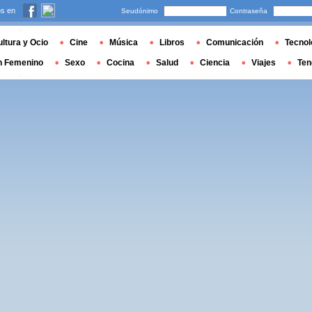
s en
Seudónimo
Contraseña
ltura y Ocio
Cine
Música
Libros
Comunicación
Tecnol
n Femenino
Sexo
Cocina
Salud
Ciencia
Viajes
Ten