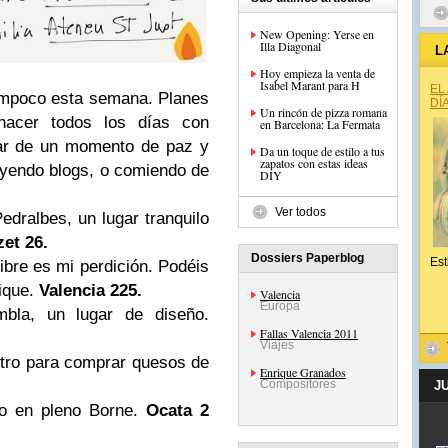
New Opening: Yerse en
Illa Diagonal
L
Hoy empieza la venta de
Isabel Marant para H
EL
ampoco esta semana. Planes
DÍ
Un rincón de pizza romana
 hacer todos los días con
en Barcelona: La Fermata
utar de un momento de paz y
Da un toque de estilo a tus
zapatos con estas ideas
leyendo blogs, o comiendo de
DIY
Ver todos
Pedralbes, un lugar tranquilo
et 26.
Dossiers Paperblog
Est
gibre es mi perdición. Podéis
tique.
Valencia
225.
Valencia
Europa
bla, un lugar de diseño.
Fallas Valencia 2011
Viajes
tro para comprar quesos de
Enrique Granados
Compositores
J
o en pleno Borne.
Ocata 2