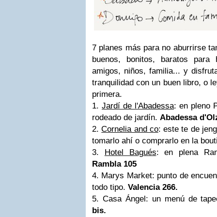
7 planes más para no aburrirse t
buenos, bonitos, baratos para
amigos, niños, familia... y disfr
tranquilidad con un buen libro, o 
primera.
1.
Jardí de l'Abadessa
: en pleno 
rodeado de jardín.
Abadessa d'Olz
2.
Cornelia and co
: este te de jen
tomarlo ahí o comprarlo en la bou
3.
Hotel Bagués
: en plena Ram
Rambla 105
4. Marys Market: punto de encuen
todo tipo.
Valencia 266.
5. Casa Ángel: un menú de tape
bis.