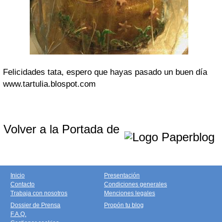
Felicidades tata, espero que hayas pasado un buen día
www.tartulia.blospot.com
Volver a la Portada de
Inicio
Presentación
Contacto
Condiciones generales
Trabaja con nosotros
Menciones legales
Dossier de Prensa
Propón tu blog
F.A.Q.