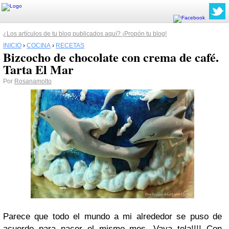
¿Los artículos de tu blog publicados aquí? ¡Propón tu blog!
INICIO
›
COCINA
›
RECETAS
Bizcocho de chocolate con crema de café.
Tarta El Mar
Por
Rosanamolto
Parece que todo el mundo a mi alrededor se puso de
acuerdo para nacer el mismo mes. Vaya tela!!!! Con