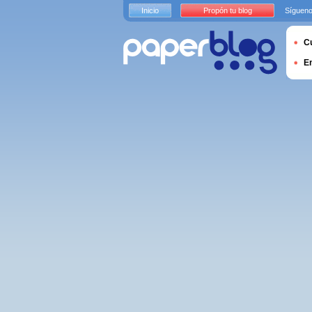
Inicio
Propón tu blog
Sígueno
Cu
E