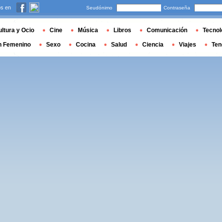
s en
Seudónimo
Contraseña
ltura y Ocio
Cine
Música
Libros
Comunicación
Tecnol
n Femenino
Sexo
Cocina
Salud
Ciencia
Viajes
Ten