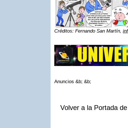
Créditos: Fernando San Martín,
in
Anuncios
&b; &b;
Volver a la Portada d