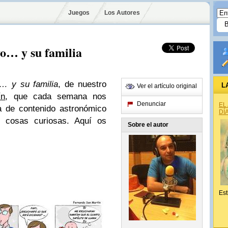
Juegos
Los Autores
o… y su familia
o… y su familia
, de nuestro
L
Ver el artículo original
ín
, que cada semana nos
Denunciar
EL
a de contenido astronómico
DÍ
 cosas curiosas. Aquí os
Sobre el autor
Est