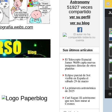
Astronomy
51927
veces
compartido
J
ver su perfil
ver su blog
fografia.webs.com
Sus últimos artículos
El Telescopio Espacial
James Webb capta nuevas
imágenes directas de otros
planetas
Eclipse parcial de Sol
visible en España el
sábado 29 de marzo
La primavera astronómica
de 2025
e
Carl Sagan: El astrónomo
que nos hizo mirar al
Cosmos