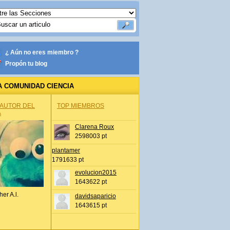
¿ Aún no eres miembro ?
Propón tu blog
A COMUNIDAD CIENCIA
 AUTOR DEL
TOP MIEMBROS
A
Clarena Roux
2598003 pt
plantamer
1791633 pt
evolucion2015
1643622 pt
her A.l.
davidsaparicio
1643615 pt