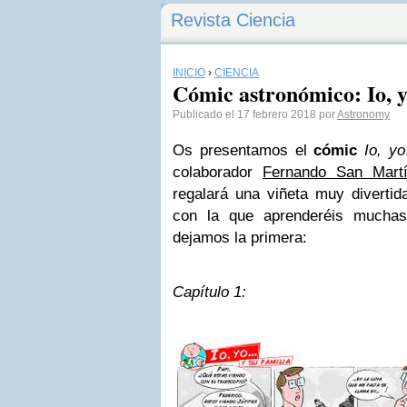
Revista Ciencia
INICIO
›
CIENCIA
Cómic astronómico: Io, y
Publicado el 17 febrero 2018 por
Astronomy
Os presentamos el
cómic
Io, y
colaborador
Fernando San Mart
regalará una viñeta muy divertid
con la que aprenderéis muchas
dejamos la primera:
Capítulo 1: