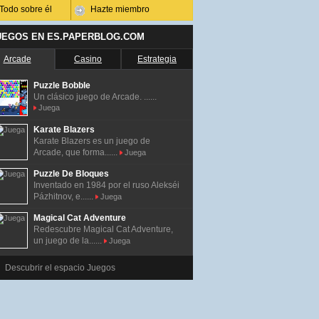
Todo sobre él
Hazte miembro
UEGOS EN ES.PAPERBLOG.COM
Arcade
Casino
Estrategia
Puzzle Bobble
Un clásico juego de Arcade. ......
Juega
Karate Blazers
Karate Blazers es un juego de
Arcade, que forma......
Juega
Puzzle De Bloques
Inventado en 1984 por el ruso Alekséi
Pázhitnov, e......
Juega
Magical Cat Adventure
Redescubre Magical Cat Adventure,
un juego de la......
Juega
Descubrir el espacio Juegos