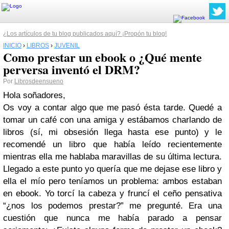
¿Los artículos de tu blog publicados aquí? ¡Propón tu blog!
INICIO
›
LIBROS
›
JUVENIL
Como prestar un ebook o ¿Qué mente
perversa inventó el DRM?
Por
Librosdeensueno
Hola soñadores,
Os voy a contar algo que me pasó ésta tarde. Quedé a
tomar un café con una amiga y estábamos charlando de
libros (sí, mi obsesión llega hasta ese punto) y le
recomendé un libro que había leído recientemente
mientras ella me hablaba maravillas de su última lectura.
Llegado a este punto yo quería que me dejase ese libro y
ella el mío pero teníamos un problema: ambos estaban
en ebook. Yo torcí la cabeza y fruncí el ceño pensativa
“¿nos los podemos prestar?” me pregunté. Era una
cuestión que nunca me había parado a pensar