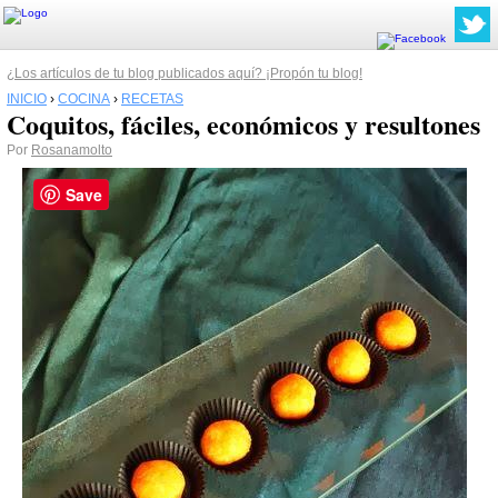
¿Los artículos de tu blog publicados aquí? ¡Propón tu blog!
INICIO
›
COCINA
›
RECETAS
Coquitos, fáciles, económicos y resultones
Por
Rosanamolto
Save