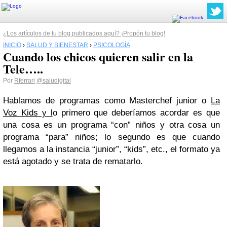
¿Los artículos de tu blog publicados aquí? ¡Propón tu blog!
INICIO
›
SALUD Y BIENESTAR
›
PSICOLOGÍA
Cuando los chicos quieren salir en la
Tele…..
Por
Rferrari
@saludigital
Hablamos de programas como Masterchef junior o
La
Voz Kids y l
o primero que deberíamos acordar es que
una cosa es un programa “con” niños y otra cosa un
programa “para” niños; lo segundo es que cuando
llegamos a la instancia “junior”, “kids”, etc., el formato ya
está agotado y se trata de rematarlo.