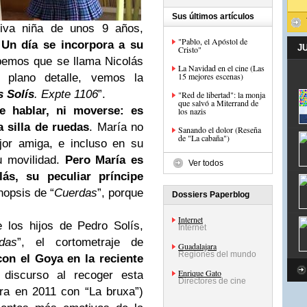
Sus últimos artículos
tiva niña de unos 9 años,
"Pablo, el Apóstol de
.
Un día se incorpora a su
J
Cristo"
bemos que se llama Nicolás
La Navidad en el cine (Las
15 mejores escenas)
 plano detalle, vemos la
s Solís
. Expte 1106
”.
"Red de libertad": la monja
que salvó a Miterrand de
e hablar, ni moverse: es
los nazis
a silla de ruedas
. María no
Sanando el dolor (Reseña
de "La cabaña")
jor amiga, e incluso en su
u movilidad.
Pero María es
Ver todos
ás, su peculiar príncipe
nopsis de “
Cuerdas
”, porque
Dossiers Paperblog
Internet
 los hijos de Pedro Solís,
Internet
das
”, el cortometraje de
Guadalajara
Regiones del mundo
on el Goya en la reciente
Enrique Gato
 discurso al recoger esta
Directores de cine
era en 2011 con “La bruxa”)