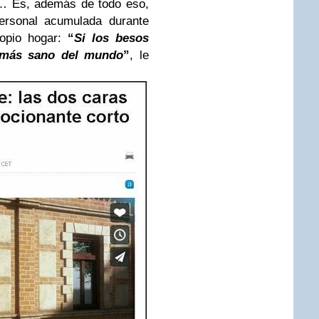
… Es, además de todo eso,
personal acumulada durante
ropio hogar:
“
Si los besos
o más sano del mundo
”
, le