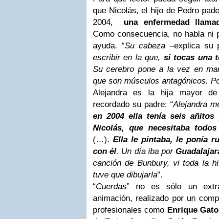
que Nicolás, el hijo de Pedro pad
2004,
una enfermedad llamad
Como consecuencia, no habla ni p
ayuda. “
Su cabeza
–explica su
escribir en la que,
si tocas una t
Su cerebro pone a la vez en marc
que son músculos antagónicos. Po
Alejandra es la hija mayor d
recordado su padre: “
Alejandra me
en 2004 ella tenía seis añitos
Nicolás, que necesitaba todo
(…).
Ella le pintaba, le ponía 
con él
. Un día iba por
Guadalajar
canción de Bunbury, vi toda la hi
tuve que dibujarla
”.
“
Cuerdas
” no es sólo un extra
animación, realizado por un comp
profesionales como
Enrique Gato