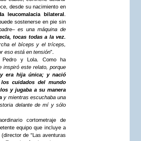
ece, desde su nacimiento en
a leucomalacia bilateral
.
uede sostenerse en pie sin
 padre–
es una máquina de
ecla, tocas todas a la vez.
ha el bíceps y el tríceps,
r eso está en tensión
”.
e Pedro y Lola. Como ha
 inspiró este relato, porque
 y era hija única; y nació
s los cuidados del mundo
rulos y jugaba a su manera
a
y mientras escuchaba una
storia delante de mí y sólo
ordinario cortometraje de
etente equipo que incluye a
(director de “Las aventuras