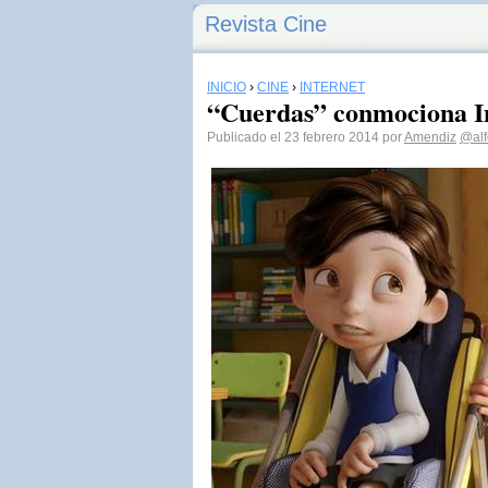
Revista Cine
INICIO
›
CINE
›
INTERNET
“Cuerdas” conmociona I
Publicado el 23 febrero 2014 por
Amendiz
@al