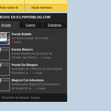
Todo sobre él
Hazte miembro
UEGOS EN ES.PAPERBLOG.COM
Arcade
Casino
Estrategia
Puzzle Bobble
Un clásico juego de Arcade. ......
Juega
Karate Blazers
Karate Blazers es un juego de
Arcade, que forma......
Juega
Puzzle De Bloques
Inventado en 1984 por el ruso Alekséi
Pázhitnov, e......
Juega
Magical Cat Adventure
Redescubre Magical Cat Adventure,
un juego de la......
Juega
Descubrir el espacio Juegos