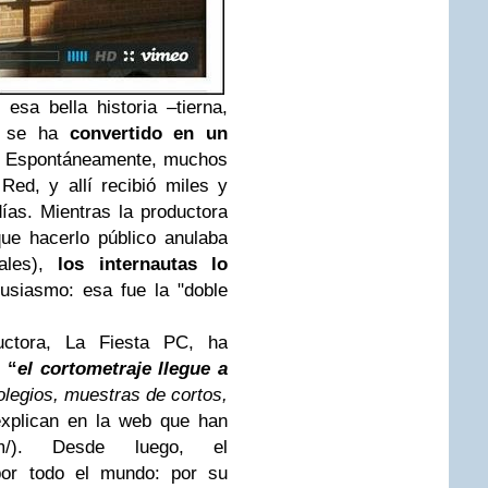
esa bella historia –tierna,
–, se ha
convertido en un
. Espontáneamente, muchos
Red, y allí recibió miles y
ías. Mientras la productora
que hacerlo público anulaba
vales),
los internautas lo
usiasmo: esa fue la "doble
ductora, La Fiesta PC, ha
 “
el cortometraje llegue a
olegios, muestras de cortos,
 explican en la web que han
.com/). Desde luego, el
por todo el mundo: por su