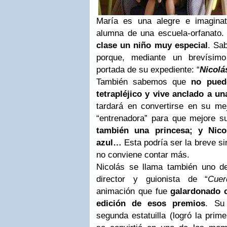
María es una alegre e imagina
alumna de una escuela-orfanato
clase un niño muy especial
. Sa
porque, mediante un brevísimo
portada de su expediente: “
Nicolá
También sabemos que
no pued
tetrapléjico y vive anclado a un
tardará en convertirse en su me
“entrenadora” para que mejore s
también una princesa; y Nicol
azul…
Esta podría ser la breve si
no conviene contar más.
Nicolás se llama también uno de
director y guionista de “
Cuer
animación que fue
galardonado c
edición de esos premios
. Su
segunda estatuilla (logró la prim