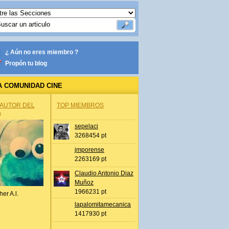
¿ Aún no eres miembro ?
Propón tu blog
A COMUNIDAD CINE
 AUTOR DEL
TOP MIEMBROS
A
sepelaci
3268454 pt
jmporense
2263169 pt
Claudio Antonio Diaz
Muñoz
1966231 pt
her A.l.
lapalomitamecanica
1417930 pt