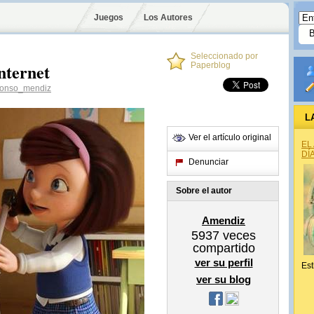
Juegos
Los Autores
Seleccionado por
nternet
Paperblog
fonso_mendiz
L
Ver el artículo original
EL
DÍ
Denunciar
Sobre el autor
Amendiz
5937
veces
compartido
ver su perfil
Est
ver su blog