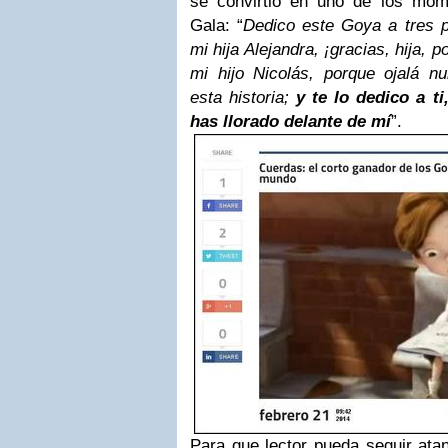
se convirtió en uno de los mo
Gala: “
Dedico este Goya a tres 
mi hija Alejandra, ¡gracias, hija, p
mi hijo Nicolás, porque ojalá n
esta historia;
y te lo dedico a t
has llorado delante de mí
”.
Para que lector pueda seguir ata