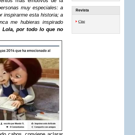
mentos más emotivos de la
personas muy especiales: a
Revista
or inspirarme esta historia; a
Cine
unca me hubieras inspirado
i, Lola, por todo lo que no
ndo cabos, conviene aclarar