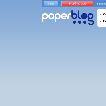
Inicio
Propón tu blog
Sígueno
Cu
E