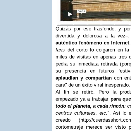
Quizás por ese trasfondo, y por 
divertida y dolorosa a la vez
auténtico fenómeno en Internet
fans
del corto lo colgaron en la 
miles de visitas en apenas tres d
pedía su inmediata retirada (por
su presencia en futuros festi
aplaudían y compartían
con ent
cara" de un éxito viral inesperado.
Al fin se retiró. Pero la pro
empezado ya a trabajar
para que
todo el planeta, a cada rincón
: c
centros culturales, etc.
”. Así lo
creado (http://cuerdasshort
cortometraje merece ser visto 