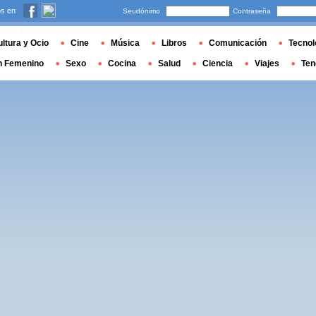
s en
Seudónimo
Contraseña
ltura y Ocio
Cine
Música
Libros
Comunicación
Tecnol
n Femenino
Sexo
Cocina
Salud
Ciencia
Viajes
Ten