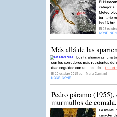
El Huracan
categoría 
Meteorolog
territorio
las 16 hrs 
El 23 octub
NONE
NON
,
Más allá de las aparie
Los tarahumaras, una tr
son los corredores más resistentes del
días seguidos con un poco de...
Leer el 
El 15 octubre 2015 por
María Damiani
NONE
NONE
,
Pedro páramo (1955), d
murmullos de comala.
La literat
carácter d