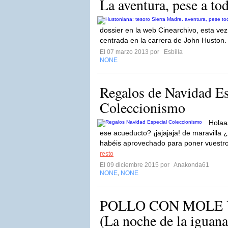
La aventura, pese a to
dossier en la web Cinearchivo, esta ve
centrada en la carrera de John Huston
El 07 marzo 2013 por
Esbilla
NONE
Regalos de Navidad Es
Coleccionismo
Holaa
ese acueducto? ¡jajajaja! de maravill
habéis aprovechado para poner vuestro 
resto
El 09 diciembre 2015 por
Anakonda61
NONE
NONE
,
POLLO CON MOLE 
(La noche de la iguana