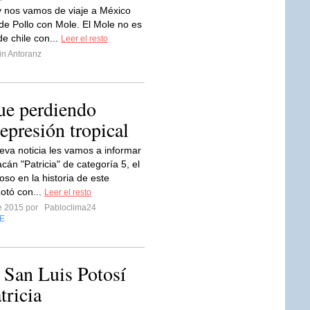
 nos vamos de viaje a México
 de Pollo con Mole. El Mole no es
e chile con...
Leer el resto
in Antoranz
gue perdiendo
depresión tropical
eva noticia les vamos a informar
cán "Patricia" de categoría 5, el
so en la historia de este
zotó con...
Leer el resto
re 2015 por
Pabloclima24
E
 San Luis Potosí
tricia