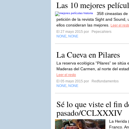
Las 10 mejores películ
358 cineastas de 
petición de la revista Sight and Sound, 
ellos consideran las mejores.
Leer el rest
El 27 mayo 2015 por
Pepecahiers
NONE
NONE
,
La Cueva en Pilares
La reserva ecológica “Pilares” se sitúa
Maderas del Carmen, al norte del estad
Leer el resto
El 05 mayo 2015 por
Redfundamentos
NONE
NONE
,
Sé lo que viste el fin
pasado/CCLXXXIV
La Herida 
Franco. An