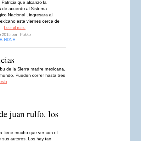
 Patricia que alcanzó la
5 de acuerdo al Sistema
ico Nacional , ingresara al
 mexicano este viernes cerca de
...
Leer el resto
re 2015 por
Pukko
E
NONE
,
ncias
ibu de la Sierra madre mexicana,
 mundo. Pueden correr hasta tres
resto
e juan rulfo. los
ura tiene mucho que ver con el
e sus autores. Los hay tan