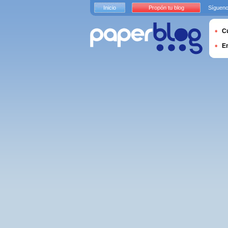
Inicio
Propón tu blog
Sígueno
Cu
E