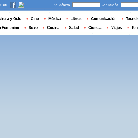
s en
Seudónimo
Contraseña
ltura y Ocio
Cine
Música
Libros
Comunicación
Tecnol
n Femenino
Sexo
Cocina
Salud
Ciencia
Viajes
Ten