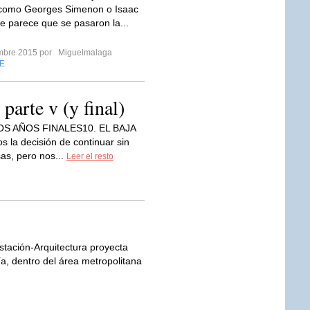
, como Georges Simenon o Isaac
e parece que se pasaron la...
embre 2015 por
Miguelmalaga
E
parte v (y final)
OS AÑOS FINALES10. EL BAJA
la decisión de continuar sin
sas, pero nos...
Leer el resto
stación-Arquitectura proyecta
, dentro del área metropolitana