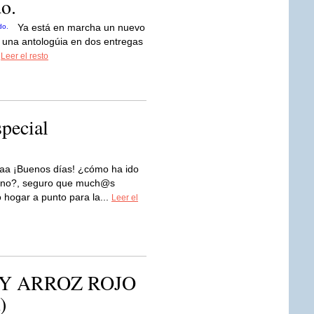
do.
Ya está en marcha un nuevo
z una antologúia en dos entregas
.
Leer el resto
pecial
aa ¡Buenos días! ¿cómo ha ido
a ¿no?, seguro que much@s
hogar a punto para la...
Leer el
Y ARROZ ROJO
)