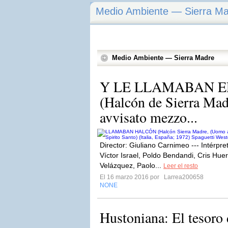
Medio Ambiente — Sierra M
Medio Ambiente — Sierra Madre
Y LE LLAMABAN 
(Halcón de Sierra Mad
avvisato mezzo...
Director: Giuliano Carnimeo --- Intérpre
Víctor Israel, Poldo Bendandi, Cris Hue
Velázquez, Paolo...
Leer el resto
El 16 marzo 2016 por
Larrea200658
NONE
Hustoniana: El tesoro 