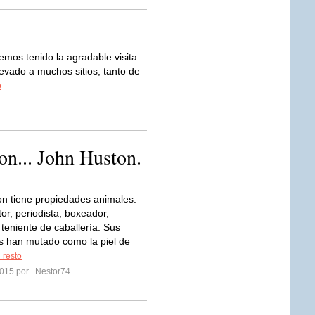
os tenido la agradable visita
evado a muchos sitios, tanto de
o
on... John Huston.
n tiene propiedades animales.
or, periodista, boxeador,
 teniente de caballería. Sus
s han mutado como la piel de
 resto
 2015 por
Nestor74