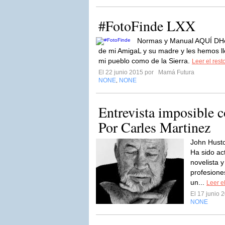
#FotoFinde LXX
Normas y Manual AQUÍ DHem
de mi AmigaL y su madre y les hemos ll
mi pueblo como de la Sierra.
Leer el rest
El 22 junio 2015 por
Mamá Futura
NONE
NONE
,
Entrevista imposible c
Por Carles Martinez
John Husto
Ha sido act
novelista y
profesione
un...
Leer el
El 17 junio
NONE