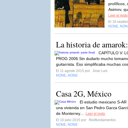
prolíficos
Asimov, qu
Leer el resto
El 18 septi
NONE
NON
,
La historia de amarok: 
CAPÍTULO V: L
PROG 2006.Sin dudarlo mucho tomamos 
guitarrista. Eso simplificaba muchas co
El 11 agosto 2015 por
Jose Luis
NONE
NONE
,
Casa 2G, México
El estudio mexicano S-AR 
una vivienda en San Pedro Garza García
de Monterrey....
Leer el resto
El 10 julio 2015 por
Redfundamentos
NONE
NONE
,