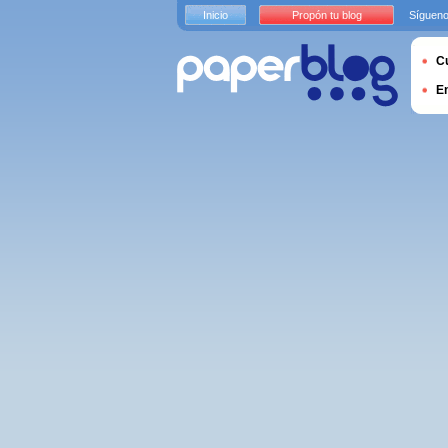
Inicio
Propón tu blog
Sígueno
Cu
E