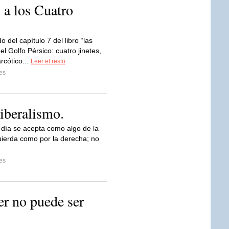
 a los Cuatro
o del capítulo 7 del libro “las
l Golfo Pérsico: cuatro jinetes,
rcótico...
Leer el resto
es
liberalismo.
 día se acepta como algo de la
quierda como por la derecha; no
es
r no puede ser