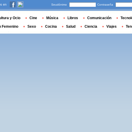
s en
Seudónimo
Contraseña
ltura y Ocio
Cine
Música
Libros
Comunicación
Tecnol
n Femenino
Sexo
Cocina
Salud
Ciencia
Viajes
Ten