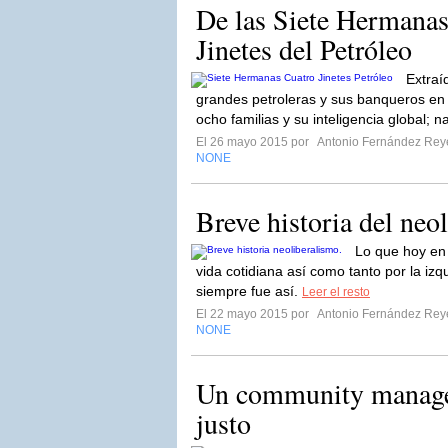
De las Siete Hermanas
Jinetes del Petróleo
Extraíd
grandes petroleras y sus banqueros en e
ocho familias y su inteligencia global; na
El 26 mayo 2015 por
Antonio Fernández Rey
NONE
Breve historia del neo
Lo que hoy en
vida cotidiana así como tanto por la iz
siempre fue así.
Leer el resto
El 22 mayo 2015 por
Antonio Fernández Rey
NONE
Un community manage
justo