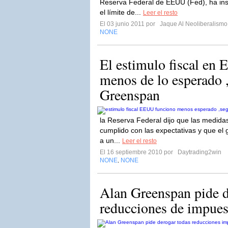
Reserva Federal de EEUU (Fed), ha inst
el límite de...
Leer el resto
El 03 junio 2011 por
Jaque Al Neoliberalismo
NONE
El estimulo fiscal en
menos de lo esperado 
Greenspan
la Reserva Federal dijo que las medidas
cumplido con las expectativas y que el
a un...
Leer el resto
El 16 septiembre 2010 por
Daytrading2win
NONE
NONE
,
Alan Greenspan pide d
reducciones de impues