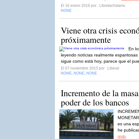
El 16 enero 2016 por
Libretachatarra
NONE
Viene otra crisis econ
próximamente
En lo
leyendo notícias realmente espantosas 
sigue como está hoy, parece que el pue
El 07 noviembre 2015 por
Liberal
NONE
NONE
NONE
,
,
Incremento de la masa
poder de los bancos
INCREMEN
MONETARIA
es una esp
he publica
resto