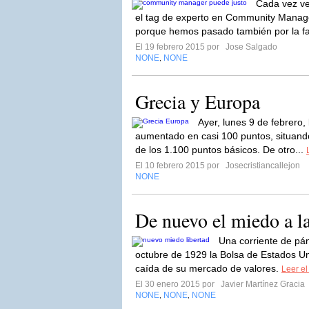
Cada vez ve
el tag de experto en Community Manag
porque hemos pasado también por la fa
El 19 febrero 2015 por
Jose Salgado
NONE
NONE
,
Grecia y Europa
Ayer, lunes 9 de febrero,
aumentado en casi 100 puntos, situand
de los 1.100 puntos básicos. De otro...
El 10 febrero 2015 por
Josecristiancallejon
NONE
De nuevo el miedo a la
Una corriente de pá
octubre de 1929 la Bolsa de Estados Un
caída de su mercado de valores.
Leer el
El 30 enero 2015 por
Javier Martínez Gracia
NONE
NONE
NONE
,
,