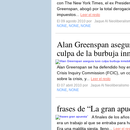
con The New York Times, el ex Presiden
Greenspan, abogó por la total derogaci
impuestos...
Leer el resto
El 09 agosto 2010 por
Jaque Al Neoliberalis
NONE
NONE
NONE
,
,
Alan Greenspan asegur
culpa de la burbuja inm
Alan Greenspan se ha defendido hoy en e
Crisis Inquiry Commission (FCIC), un c
sobre la crisis, y...
Leer el resto
El 07 abril 2010 por
Jaque Al Neoliberalismo
NONE
NONE
,
frases de “La gran apu
A finales de los años
era un trabajo al que se entraba para 
Era una maldita siesta, lleno...
Leer el re