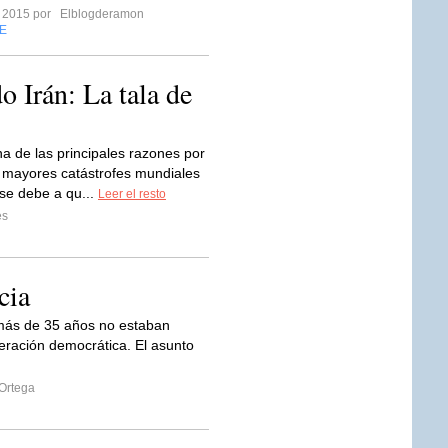
o 2015 por
Elblogderamon
E
o Irán: La tala de
a de las principales razones por
s mayores catástrofes mundiales
 se debe a qu...
Leer el resto
es
cia
 más de 35 años no estaban
neración democrática. El asunto
 Ortega