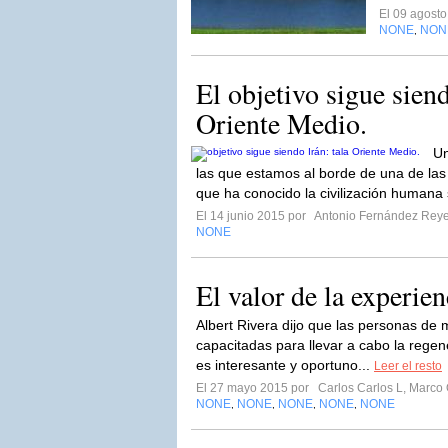
El 09 agost
NONE
NON
,
El objetivo sigue siend
Oriente Medio.
Un
las que estamos al borde de una de la
que ha conocido la civilización humana
El 14 junio 2015 por
Antonio Fernández Rey
NONE
El valor de la experien
Albert Rivera dijo que las personas de
capacitadas para llevar a cabo la rege
es interesante y oportuno...
Leer el resto
El 27 mayo 2015 por
Carlos Carlos L, Marco
NONE
NONE
NONE
NONE
NONE
,
,
,
,