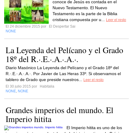
conoce de Jesús es contada en el
Nuevo Testamento. El Nuevo
Testamento es la parte de la Biblia
cristiana compuesta por u...
Leer el resto
El 24 diciembre 2015 por
El Despertar Sai
NONE
La Leyenda del Pelícano y el Grado
18º del R.·.E.·.A.·.A.·.
Diario Masónico La Leyenda del Pelícano y el Grado 18º del
R.·.E.·.A.·.A.·. Por Javier de Las Heras 33º. Si observamos el
tablero de Grado que preside nuestros...
Leer el resto
El 30 julio 2015 por
Habitalia
NONE
NONE
,
Grandes imperios del mundo. El
Imperio hitita
El Imperio hitita es uno de los