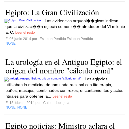
Egipto: La Gran Civilización
Las evidencias arqueol��gicas indican
que la civilizaci��n egipcia comenz�� alrededor del VI milenio
a. C.
Leer el resto
El 06 junio 2014 por
Eslabon Perdido Eslabon Perdido
NONE
La urología en el Antiguo Egipto: el
origen del nombre "cálculo renal"
Los egipcios
utilizaban la medicina denominada racional con fitoterapia,
baños, masajes, combinados con rezos, encantamientos y actos
rituales para obtener la...
Leer el resto
El 15 febrero 2014 por
Cateterdoblejota
NONE
NONE
,
Egipto noticias: Ministro aclara el