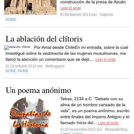
construcción de la presa de Asuán.
Leer el resto
El 09 febrero 2013 por
Viajeros
NONE
La ablación del clítoris
Por Amal desde ChileEn mi entrada, sobre la cual
investigué sobre la vestimenta de las mujeres musulmanas, me
llamó la atención un comentario que se dejó,...
Leer el resto
El 23 octubre 2012 por
Bebloggera
NONE
NONE
,
Un poema anónimo
Tebas, 2134 a.C. "Debate con su
alma de un hombre cansado de la
vida", es un poema anónimo, escrito
entre finales del Imperio Antiguo y el
llamado Inicio del...
Leer el resto
El 22 noviembre 2011 por
Monpalentina