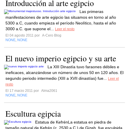
Introducción al arte egipcio
Las primeras
manifestaciones de arte egipcio las situamos en torno al año
5300 a.C, cuando empieza el período Neolítico, hasta el año
3000 a.C. que supone el...
Leer el resto
El 04 agosto 2011 por
A-Cero Blog
NONE
NONE
,
El nuevo imperio egipcio y su arte
La XIII Dinastía tuvo faraones débiles e
ineficaces, alcanzándose un número de unos 50 en 120 años. El
segundo periodo intermedio (XIII a XVII dinastías) fue...
Leer el
resto
El 17 marzo 2011 por
Alma2061
NONE
NONE
,
Escultura egipcia
Estatua de KefrénLa estatua en piedra de
tamaño natural de Kefrén (c. 2530 a.C.) de Gizeh, fue esculpida