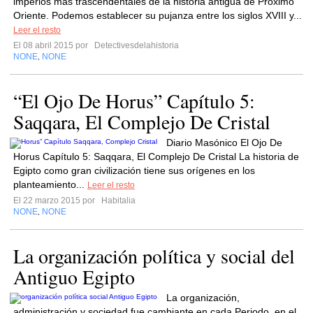
imperios más trascendentales de la historia antigua de Próximo
Oriente. Podemos establecer su pujanza entre los siglos XVIII y...
Leer el resto
El 08 abril 2015 por
Detectivesdelahistoria
NONE
NONE
,
“El Ojo De Horus” Capítulo 5:
Saqqara, El Complejo De Cristal
Diario Masónico El Ojo De
Horus Capítulo 5: Saqqara, El Complejo De Cristal La historia de
Egipto como gran civilización tiene sus orígenes en los
planteamiento...
Leer el resto
El 22 marzo 2015 por
Habitalia
NONE
NONE
,
La organización política y social del
Antiguo Egipto
La organización,
administración y sociedad fue cambiante en cada Periodo, en el