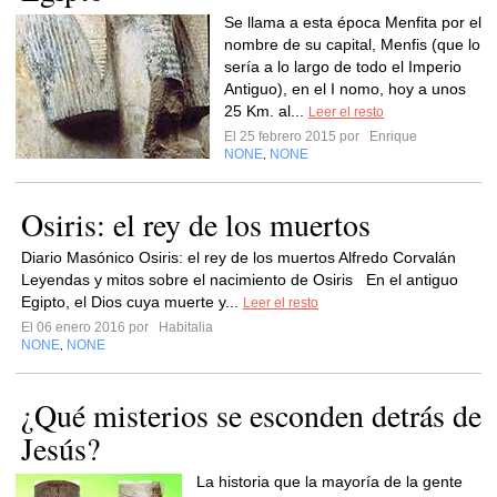
Se llama a esta época Menfita por el
nombre de su capital, Menfis (que lo
sería a lo largo de todo el Imperio
Antiguo), en el I nomo, hoy a unos
25 Km. al...
Leer el resto
El 25 febrero 2015 por
Enrique
NONE
NONE
,
Osiris: el rey de los muertos
Diario Masónico Osiris: el rey de los muertos Alfredo Corvalán
Leyendas y mitos sobre el nacimiento de Osiris En el antiguo
Egipto, el Dios cuya muerte y...
Leer el resto
El 06 enero 2016 por
Habitalia
NONE
NONE
,
¿Qué misterios se esconden detrás de
Jesús?
La historia que la mayoría de la gente