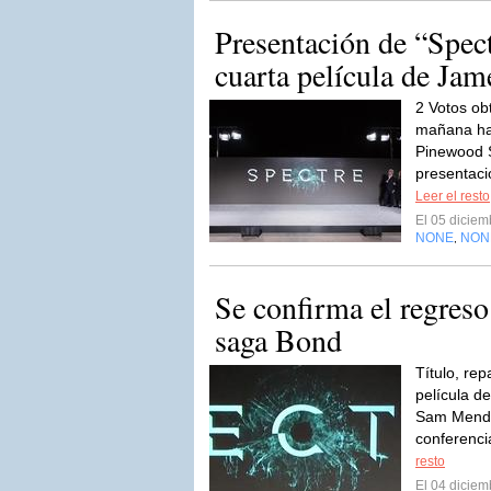
Presentación de “Spect
cuarta película de Ja
2 Votos ob
mañana ha 
Pinewood S
presentació
Leer el resto
El 05 dicie
NONE
NON
,
Se confirma el regreso
saga Bond
Título, re
película d
Sam Mende
conferenci
resto
El 04 dicie