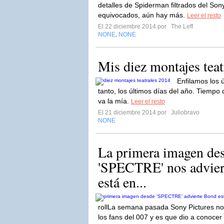
detalles de Spiderman filtrados del So
equivocados, aún hay más.
Leer el resto
El 22 diciembre 2014 por
The Leff
NONE
NONE
,
Mis diez montajes teat
Enfilamos los 
tanto, los últimos días del año. Tiempo d
va la mía.
Leer el resto
El 21 diciembre 2014 por
Juliobravo
NONE
La primera imagen des
'SPECTRE' nos advier
está en...
rollLa semana pasada Sony Pictures no
los fans del 007 y es que dio a conocer el