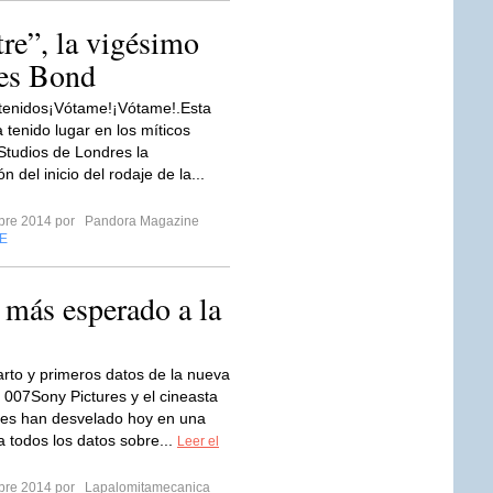
re”, la vigésimo
mes Bond
tenidos¡Vótame!¡Vótame!.Esta
tenido lugar en los míticos
tudios de Londres la
n del inicio del rodaje de la...
mbre 2014 por
Pandora Magazine
E
 más esperado a la
parto y primeros datos de la nueva
e 007Sony Pictures y el cineasta
s han desvelado hoy en una
a todos los datos sobre...
Leer el
mbre 2014 por
Lapalomitamecanica