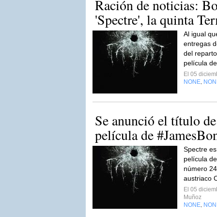
Ración de noticias: B
'Spectre', la quinta Ter
Al igual qu
entregas de
del repart
película d
El 05 dicie
NONE
NON
,
Se anunció el título d
película de #JamesBo
Spectre es
película d
número 24 
austriaco 
El 05 dicie
Muñoz
NONE
NON
,