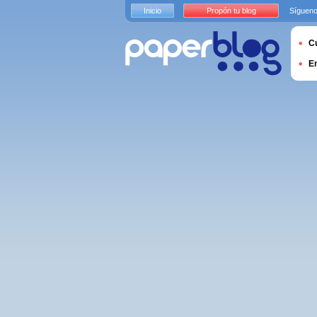
Inicio
Propón tu blog
Sígueno
Cu
E