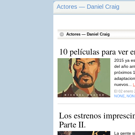
Actores — Daniel Craig
Actores — Daniel Craig
10 películas para ver 
2015 ya es
del año ant
próximos 
adaptacion
nuevos...
L
El 02 enero
NONE
NON
,
Los estrenos impresci
Parte II.
La gente s