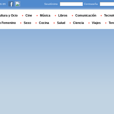
s en
Seudónimo
Contraseña
ltura y Ocio
Cine
Música
Libros
Comunicación
Tecnol
n Femenino
Sexo
Cocina
Salud
Ciencia
Viajes
Ten