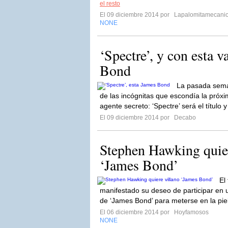
el resto
El 09 diciembre 2014 por
Lapalomitamecani
NONE
‘Spectre’, y con esta 
Bond
La pasada sema
de las incógnitas que escondía la próx
agente secreto: ‘Spectre’ será el título y
El 09 diciembre 2014 por
Decabo
Stephen Hawking quier
‘James Bond’
El
manifestado su deseo de participar en u
de ‘James Bond’ para meterse en la piel
El 06 diciembre 2014 por
Hoyfamosos
NONE