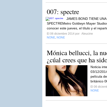
007: spectre
JAMES BOND TIENE UNA 
SPECTREMetro Goldwyn Mayer Studios 
conocer este jueves, el título y el repar
El 06 diciembre 2014 por
Aleucine
NONE
NONE
,
Mónica bellucci, la nu
¿cúal crees que ha sido
Noticia int
03/12/2014
película d
británico 0
El 06 dicie
NONE