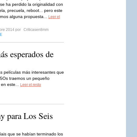
se ha perdido la originalidad con
la, precuela, reboot... pero este
mos alguna propuesta...
Leer el
mbre 2014 por
Criticasen8mm
E
más esperados de
as películas más interesantes que
015Os traemos un pequeño
 en este...
Leer el resto
ny para Los Seis
íais que se habían terminado los