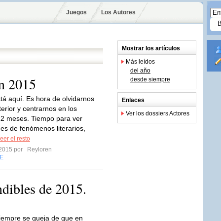
Juegos
Los Autores
Mostrar los artículos
Más leídos
del año
en 2015
desde siempre
tá aquí. Es hora de olvidarnos
Enlaces
erior y centrarnos en los
Ver los dossiers Actores
12 meses. Tiempo para ver
es de fenómenos literarios,
eer el resto
 2015 por
Reyloren
E
ndibles de 2015.
iempre se queja de que en