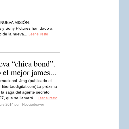
NUEVA MISIÓN:
y Sony Pictures han dado a
to de la nueva...
Leer el resto
eva “chica bond”.
 el mejor james...
ernacional. Jmg (publicada el
 libertaddigital.com)La próxima
e la saga del agente secreto
07, que se llamará...
Leer el resto
mbre 2014 por
Noticiadeayer