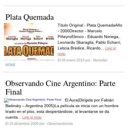
Plata Quemada
Título Original - Plata QuemadaAño
- 2000Director - Marcelo
PiñeyroElenco - Eduardo Noriega,
Leonardo Sbaraglia, Pablo Echarri,
Leticia Brédice, Ricardo...
Leer el
resto
El 06 enero 2010 por
Moviefan
NONE
Observando Cine Argentino: Parte
Final
El Aura(Dirigida por Fabián
Bielinsky – Argentina 2005)La película se inicia con un hombre
tirado en el piso, esta despertándose, al levantarse se da
cuenta...
Leer el resto
El 25 diciembre 2009 por
Observandocine