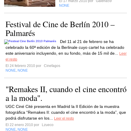
El 17 marzo 2010 por
Galeria59
NONE
Festival de Cine de Berlín 2010 –
Palmarés
Del 11 al 21 de febrero se ha
celebrado la 60ª edición de la Berlinale cuyo cartel ha celebrado
este aniversario incluyendo, en su fondo, más de 15 mil de...
Leer
el resto
El 24 febrero 2010 por
Cinefagos
NONE
NONE
,
"Remakes II, cuando el cine encontró
a la moda".
UGC Ciné Cité presenta en Madrid la II Edición de la muestra
fotográfica “Remakes II: cuando el cine encontró a la moda”, que
podrá disfrutarse en los...
Leer el resto
El 22 enero 2010 por
Lzueco
NONE
NONE
,