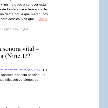
Films ha dado a conocer esta
e de Pósters caracterizados de
 Una dama por la que matar', hoy
s para Jessica Alba que...
Leer el
2014 por
Alex Trujillo
E
 sonora vital –
a (Nine 1/2
Es
r aparece por esta sección, un
sus eficaces versiones de