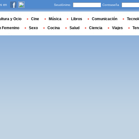
s en
Seudónimo
Contraseña
ltura y Ocio
Cine
Música
Libros
Comunicación
Tecnol
n Femenino
Sexo
Cocina
Salud
Ciencia
Viajes
Ten