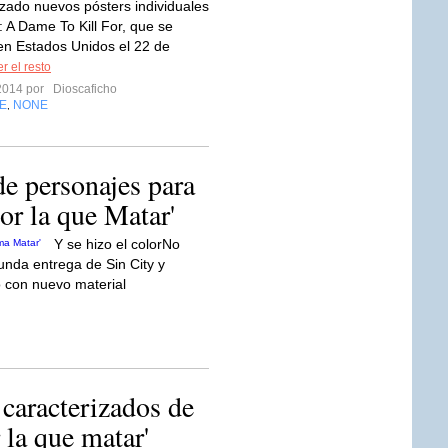
zado nuevos pósters individuales
: A Dame To Kill For, que se
en Estados Unidos el 22 de
r el resto
2014 por
Dioscaficho
E
NONE
,
de personajes para
or la que Matar'
Y se hizo el colorNo
nda entrega de Sin City y
 con nuevo material
 caracterizados de
 la que matar'