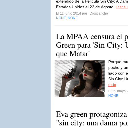
extendido de la Película Sin City: A Dam
Estados Unidos el 22 de Agosto.
Leer el 
El 11 junio 2014 por
Dioscaficho
NONE
NONE
,
La MPAA censura el p
Green para 'Sin City:
que Matar'
Porque mue
pecho y un
liado con e
Sin City: 
resto
El 29 mayo 
NONE
Eva green protagoniza 
"sin city: una dama po