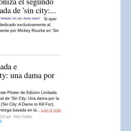
oniza el segundo
da de 'sin city:...
Si ayer
 dedicado exclusivamente al
ente por Mickey Rourke en 'Sin
tada e
ity: una dama por
este Póster de Edicion Limitada
nal de 'Sin City: Una dama por la
(Sin City: A Dame to Kill For),
trega basada en la...
Leer el resto
2014 por
Alex Trujillo
E