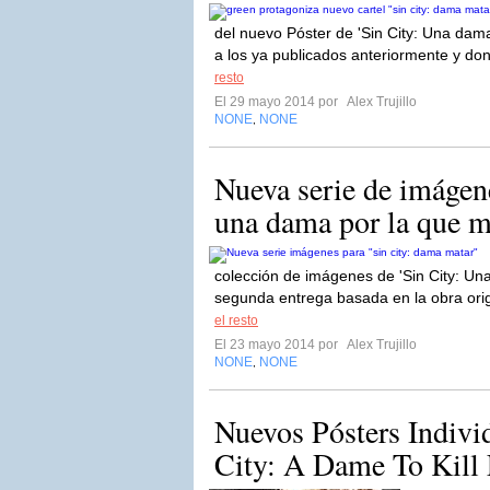
del nuevo Póster de 'Sin City: Una dam
a los ya publicados anteriormente y do
resto
El 29 mayo 2014 por
Alex Trujillo
NONE
NONE
,
Nueva serie de imágene
una dama por la que m
colección de imágenes de 'Sin City: Un
segunda entrega basada en la obra origi
el resto
El 23 mayo 2014 por
Alex Trujillo
NONE
NONE
,
Nuevos Pósters Indivi
City: A Dame To Kill 