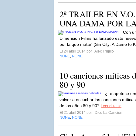
2º TRAILER EN V.O.
UNA DAMA POR LA
Con un
Dimension Films ha lanzado este nuevo
por la que matar' (Sin City: A Dame to K
El 24 abril 2014 por
Alex Trujillo
NONE
NONE
,
10 canciones míticas d
80 y 90
¿Te apetece emp
volver a escuchar las canciones mítica
de los años 80 y 90?
Leer el resto
El 21 abril 2014 por
Dice La Canción
NONE
NONE
,