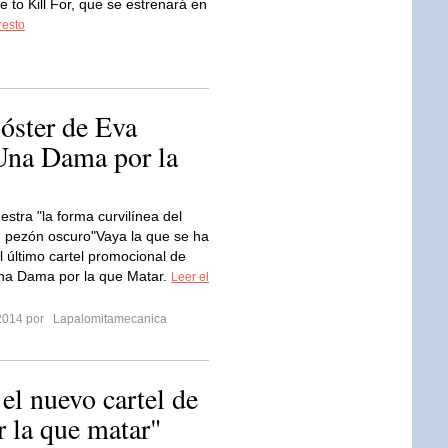
e to Kill For, que se estrenará en
resto
óster de Eva
 Una Dama por la
stra "la forma curvilínea del
 pezón oscuro"Vaya la que se ha
l último cartel promocional de
Una Dama por la que Matar.
Leer el
2014 por
Lapalomitamecanica
el nuevo cartel de
r la que matar"