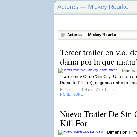
Actores — Mickey Rourke
Actores — Mickey Rourke
Tercer trailer en v.o. d
dama por la que matar
Dimensi
Trailer en V.O. de 'Sin City: Una dama po
Dame to Kill For), segunda entrega bas
El 12 junio 2014 por
Alex Trujillo
NONE
NONE
,
Nuevo Trailer De Sin
Kill For
Dimension Film