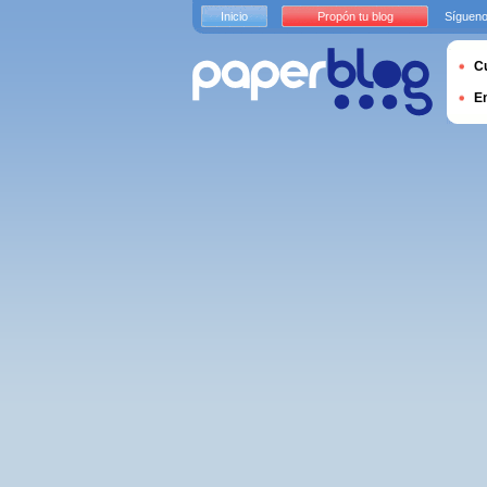
Inicio
Propón tu blog
Sígueno
Cu
E