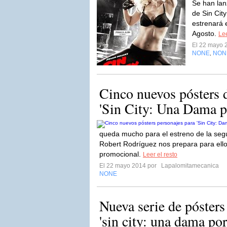
Se han lan
de Sin City
estrenará 
Agosto.
Lee
El 22 mayo 
NONE
NON
,
Cinco nuevos pósters 
'Sin City: Una Dama p
queda mucho para el estreno de la segu
Robert Rodríguez nos prepara para ello
promocional.
Leer el resto
El 22 mayo 2014 por
Lapalomitamecanica
NONE
Nueva serie de pósters
'sin city: una dama por