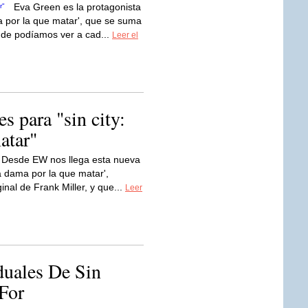
Eva Green es la protagonista
a por la que matar', que se suma
nde podíamos ver a cad...
Leer el
s para "sin city:
atar"
Desde EW nos llega esta nueva
a dama por la que matar',
nal de Frank Miller, y que...
Leer
duales De Sin
For