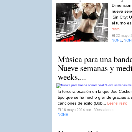
Dimension 
nueva seri
'Sin City:
el turno e
resto
El 22 mayo 
NONE
NON
,
Música para una banda
Nueve semanas y medi
weeks,...
la tercera ocasión en la que Joe Cocke
tipo que se ha hecho grande gracias a 
canciones de éxito (Bob...
Leer el resto
El 16 mayo 2014 por
39escalones
NONE