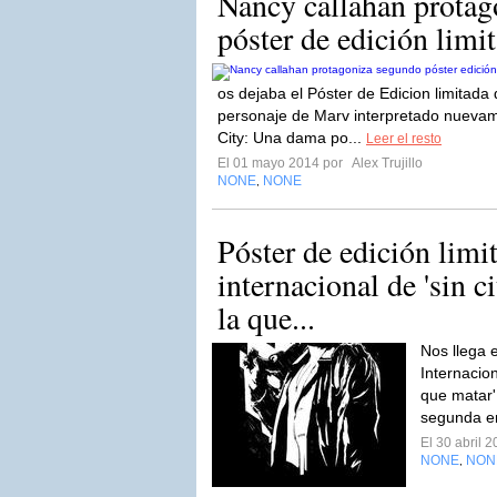
Nancy callahan protag
póster de edición limita
os dejaba el Póster de Edicion limitada
personaje de Marv interpretado nuevam
City: Una dama po...
Leer el resto
El 01 mayo 2014 por
Alex Trujillo
NONE
NONE
,
Póster de edición limi
internacional de 'sin c
la que...
Nos llega 
Internacio
que matar' 
segunda en
El 30 abril 
NONE
NON
,