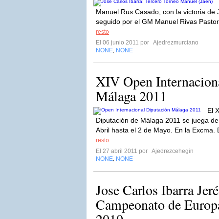
Manuel Rus Casado, con la victoria d
seguido por el GM Manuel Rivas Pastor 
resto
El 06 junio 2011 por
Ajedrezmurciano
NONE
NONE
,
XIV Open Internacion
Málaga 2011
El 
Diputación de Málaga 2011 se juega de
Abril hasta el 2 de Mayo. En la Excma. 
resto
El 27 abril 2011 por
Ajedrezcehegin
NONE
NONE
,
Jose Carlos Ibarra Jeré
Campeonato de Europa