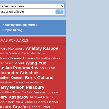
¿ Aún no eres miembro ?
Propón tu blog
EMAS POPULARES
Anatoly Karpov
ikaru Nakamura
sé Luis Fernández García
Marc Narciso
lfonso Romero Holmes
Ibragim Khamrakulov
Wang Yue
rancesch Vicent
uslan Ponomariov
Arturo Pomar
lexander Grischuk
Boris Gelfand
ladimir Kramnik
vier Moreno Carnero
Leontxo García
arry Nelson Pillsbury
Veselin Topalov
nuel Rivas Pastor
Rey Ardid
ary Kasparov
Michael Adams
igel Short
Bobby Fischer
Manuel Golmayo
ázaro Bruzón
Robert Fisher