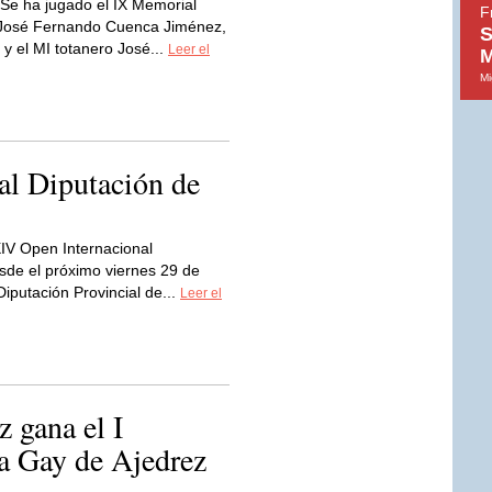
Se ha jugado el IX Memorial
F
e José Fernando Cuenca Jiménez,
S
y el MI totanero José...
Leer el
M
Mi
al Diputación de
XIV Open Internacional
sde el próximo viernes 29 de
Diputación Provincial de...
Leer el
z gana el I
 Gay de Ajedrez