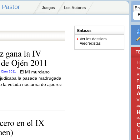
 Pastor
Juegos
Los Autores
Enlaces
Ver los dossiers
Ajedrecistas
éz gana la IV
T
 de Ojén 2011
H
Jo
El MI murciano
A
adjudicaba la pasada madrugada
F
e la velada nocturna de ajedrez
R
A
V
Ja
H
cero en el IX
Ma
G
aen)
N
L