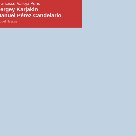
rancisco Vallejo Pons
ergey Karjakin
anuel Pérez Candelario
guel Illescas