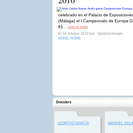
2010
celebrado en el Palacio de Exposicion
(Málaga) el I Campeonato de Europa Ga
81...
Leer el resto
El 16 octubre 2010 por
Ajedrezcehegin
NONE
NONE
,
Dossiers
LEONTXO GARCÍA
MANUEL GOL