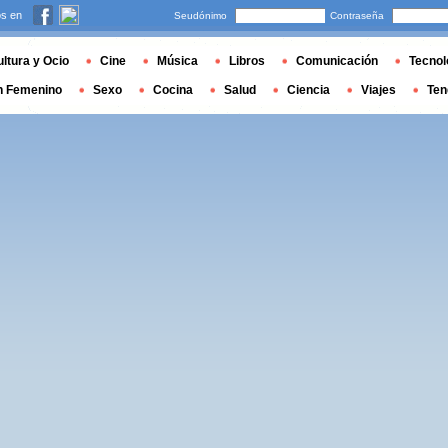
s en
Seudónimo
Contraseña
ltura y Ocio
Cine
Música
Libros
Comunicación
Tecnol
n Femenino
Sexo
Cocina
Salud
Ciencia
Viajes
Ten