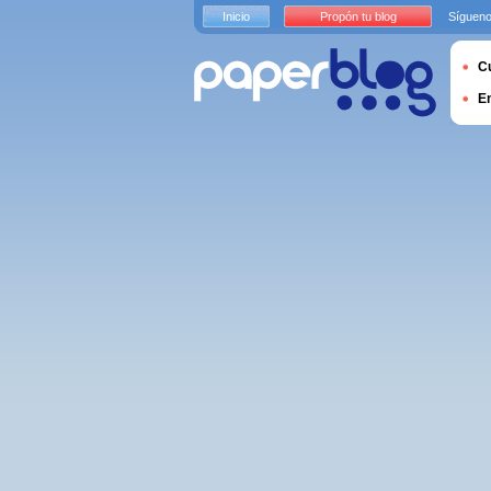
Inicio
Propón tu blog
Sígueno
Cu
E