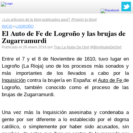
¿Los artículos de tu blog publicados aquí? ¡Propón tu blog!
INICIO
›
LOGROÑO
El Auto de Fe de Logroño y las brujas de
Zugarramurdi
Publicado el 28 enero 2016 por
Tras La Nube De Oort
@BlogNubeDeOort
Entre el 7 y el 8 de Noviembre de 1610, tuvo lugar en
Logroño (La Rioja) uno de los procesos más sonados y
más importantes de los llevados a cabo por la
Inquisición
contra la brujería en España: el
Auto de Fe
de
Logroño, también conocido como el proceso de las
brujas de Zugarramurdi.
Una vez más la Inquisición asesinaba y condenaba a
gente por ser diferente a lo establecido por el dogma
católico, o simplemente por haber sido acusados, sin