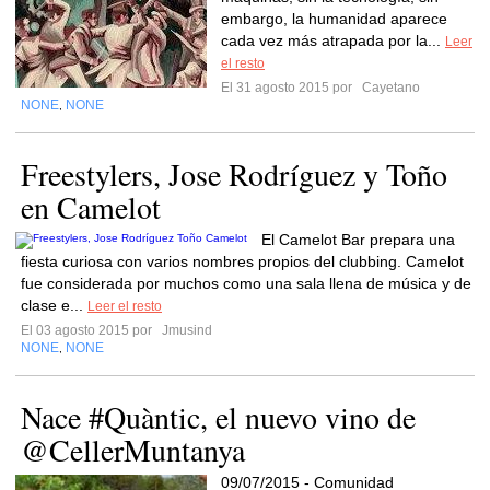
embargo, la humanidad aparece
cada vez más atrapada por la...
Leer
el resto
El 31 agosto 2015 por
Cayetano
NONE
NONE
,
Freestylers, Jose Rodríguez y Toño
en Camelot
El Camelot Bar prepara una
fiesta curiosa con varios nombres propios del clubbing. Camelot
fue considerada por muchos como una sala llena de música y de
clase e...
Leer el resto
El 03 agosto 2015 por
Jmusind
NONE
NONE
,
Nace #Quàntic, el nuevo vino de
@CellerMuntanya
09/07/2015 - Comunidad