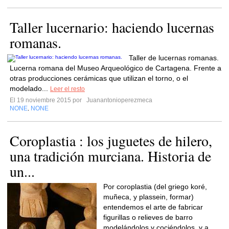
Taller lucernario: haciendo lucernas
romanas.
Taller de lucernas romanas.
Lucerna romana del Museo Arqueológico de Cartagena. Frente a
otras producciones cerámicas que utilizan el torno, o el
modelado...
Leer el resto
El 19 noviembre 2015 por
Juanantonioperezmeca
NONE
NONE
,
Coroplastia : los juguetes de hilero,
una tradición murciana. Historia de
un...
Por coroplastia (del griego koré,
muñeca, y plassein, formar)
entendemos el arte de fabricar
figurillas o relieves de barro
modelándolos y cociéndolos, y a