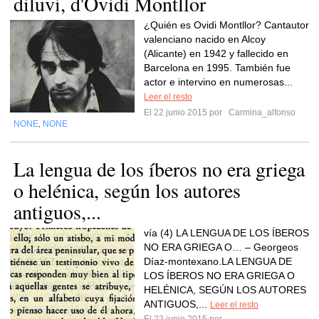
diluvi, d'Ovidi Montllor
¿Quién es Ovidi Montllor? Cantautor
valenciano nacido en Alcoy
(Alicante) en 1942 y fallecido en
Barcelona en 1995. También fue
actor e intervino en numerosas...
Leer el resto
El 22 junio 2015 por
Carmina_alfonso
NONE
NONE
,
La lengua de los íberos no era griega
o helénica, según los autores
antiguos,...
vía (4) LA LENGUA DE LOS ÍBEROS
NO ERA GRIEGA O… – Georgeos
Díaz-montexano.LA LENGUA DE
LOS ÍBEROS NO ERA GRIEGA O
HELÉNICA, SEGÚN LOS AUTORES
ANTIGUOS,...
Leer el resto