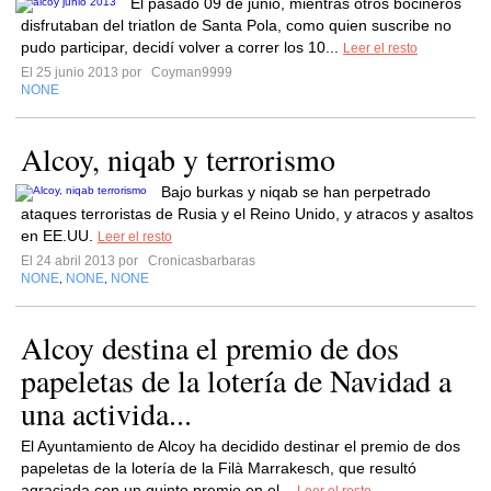
El pasado 09 de junio, mientras otros bocineros
disfrutaban del triatlon de Santa Pola, como quien suscribe no
pudo participar, decidí volver a correr los 10...
Leer el resto
El 25 junio 2013 por
Coyman9999
NONE
Alcoy, niqab y terrorismo
Bajo burkas y niqab se han perpetrado
ataques terroristas de Rusia y el Reino Unido, y atracos y asaltos
en EE.UU.
Leer el resto
El 24 abril 2013 por
Cronicasbarbaras
NONE
NONE
NONE
,
,
Alcoy destina el premio de dos
papeletas de la lotería de Navidad a
una activida...
El Ayuntamiento de Alcoy ha decidido destinar el premio de dos
papeletas de la lotería de la Filà Marrakesch, que resultó
agraciada con un quinto premio en el...