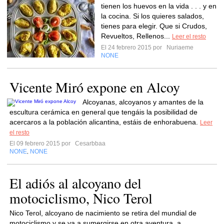
tienen los huevos en la vida . . . y en
la cocina. Si los quieres salados,
tienes para elegir. Que si Crudos,
Revueltos, Rellenos...
Leer el resto
El 24 febrero 2015 por
Nuriaeme
NONE
Vicente Miró expone en Alcoy
Alcoyanas, alcoyanos y amantes de la
escultura cerámica en general que tengáis la posibilidad de
acercaros a la población alicantina, estáis de enhorabuena.
Leer
el resto
El 09 febrero 2015 por
Cesarbbaa
NONE
NONE
,
El adiós al alcoyano del
motociclismo, Nico Terol
Nico Terol, alcoyano de nacimiento se retira del mundial de
motociclismo y se va a sumergirse en otra aventura, a