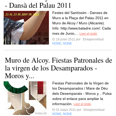
- Dansà del Palau 2011
Festes del Santíssim - Danses de
Muro a la Plaça del Palau 2011 en
Muro de Alcoy / Muro (Alicante).
Info: http://www.baladre.com/: Cada
mes de Junio,...
Leer el resto
El 18 junio 2011 por
Elviajerovirtual
NONE
NONE
,
Muro de Alcoy. Fiestas Patronales de
la virgen de los Desamparados -
Moros y...
Fiestas Patronales de la Virgen de
los Desamparados / Mare de Déu
dels Desemparats - Moros y... Pulsa
sobre el enlace para ampliar la
información.
Leer el resto
El 01 mayo 2011 por
Elviajerovirtual
NONE
NONE
,