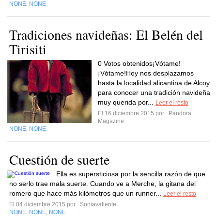
NONE
NONE
,
Tradiciones navideñas: El Belén del
Tirisiti
0 Votos obtenidos¡Vótame!
¡Vótame!Hoy nos desplazamos
hasta la localidad alicantina de Alcoy
para conocer una tradición navideña
muy querida por...
Leer el resto
El 16 diciembre 2015 por
Pandora
Magazine
NONE
NONE
,
Cuestión de suerte
Ella es supersticiosa por la sencilla razón de que
no serlo trae mala suerte. Cuando ve a Merche, la gitana del
romero que hace más kilómetros que un runner...
Leer el resto
El 04 diciembre 2015 por
Soniavaliente
NONE
NONE
NONE
,
,