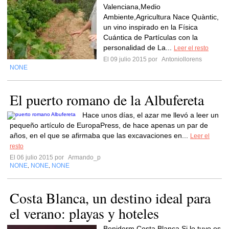
Valenciana,Medio
Ambiente,Agricultura Nace Quàntic,
un vino inspirado en la Física
Cuántica de Partículas con la
personalidad de La...
Leer el resto
El 09 julio 2015 por
Antoniollorens
NONE
El puerto romano de la Albufereta
Hace unos días, el azar me llevó a leer un
pequeño artículo de EuropaPress, de hace apenas un par de
años, en el que se afirmaba que las excavaciones en...
Leer el
resto
El 06 julio 2015 por
Armando_p
NONE
NONE
NONE
,
,
Costa Blanca, un destino ideal para
el verano: playas y hoteles
Benidorm Costa Blanca Si lo tuyo es