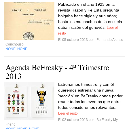
Publicado en el año 1923 en la
revista Razón y Fe Esta pregunta
holgaba hace siglos y aun años;
hasta los muchachos de la escuela
daban razón del genovés.
Leer el
resto
El 05 octubre 2013 por
Fernando Alonso
Conchouso
NONE
NONE
,
Agenda BeFreaky - 4º Trimestre
2013
Estrenamos trimestre, y con él
queremos estrenar una nueva
'sección' en BeFreaky donde poder
reunir todos los eventos que entre
todos consideremos relevantes...
Leer el resto
El 02 octubre 2013 por
Be Freaky My
Friend