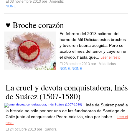
El 03 noviembre 2013 por
Amendiz
NONE
♥ Broche corazón
En febrero del 2013 salieron del
horno de Mil Delicias estos broches
y tuvieron buena acogida. Pero se
acabó el mes del amor y cayeron en
el olvido, hasta que...
Leer el resto
El 28 octubre 2013 por
Mildelicias
NONE
NONE
,
La cruel y devota conquistadora, Inés
de Suárez (1507-1580)
Inés de Suárez pasó a
la historia no sólo por ser una de las fundadoras de Santiago de
Chile junto al conquistador Pedro Valdivia, sino por haber...
Leer el
resto
El 24 octubre 2013 por
Sandra