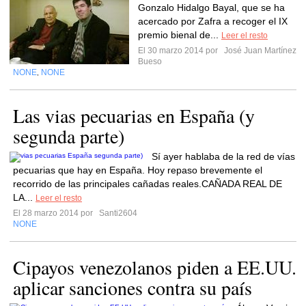
Gonzalo Hidalgo Bayal, que se ha
acercado por Zafra a recoger el IX
premio bienal de...
Leer el resto
El 30 marzo 2014 por
José Juan Martínez
Bueso
NONE
NONE
,
Las vias pecuarias en España (y
segunda parte)
Sí ayer hablaba de la red de vías
pecuarias que hay en España. Hoy repaso brevemente el
recorrido de las principales cañadas reales.CAÑADA REAL DE
LA...
Leer el resto
El 28 marzo 2014 por
Santi2604
NONE
Cipayos venezolanos piden a EE.UU.
aplicar sanciones contra su país