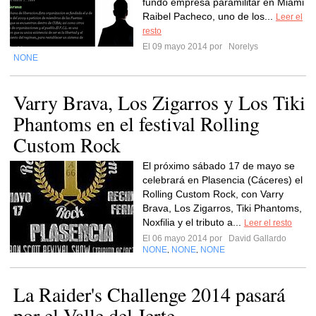
fundó empresa paramilitar en Miami
Raibel Pacheco, uno de los...
Leer el
resto
El 09 mayo 2014 por
Norelys
NONE
Varry Brava, Los Zigarros y Los Tiki
Phantoms en el festival Rolling
Custom Rock
El próximo sábado 17 de mayo se
celebrará en Plasencia (Cáceres) el
Rolling Custom Rock, con Varry
Brava, Los Zigarros, Tiki Phantoms,
Noxfilia y el tributo a...
Leer el resto
El 06 mayo 2014 por
David Gallardo
NONE
NONE
NONE
,
,
La Raider's Challenge 2014 pasará
por el Valle del Jerte