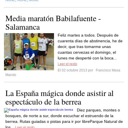
NONE
NONE
NONE
,
,
Media maratón Babilafuente -
Salamanca
Feliz martes a todos. Después de
cuarenta días de abstinencia, he de
decir, que tras tomarme unas
cuantas cervezas el domingo, el
lunes me desperté con la boca...
Leer el resto
El 02 octubre 2013 por
Francisco Masa
Maroto
La España mágica donde asistir al
espectáculo de la berrea
Diez parques, montes o
bosques, de norte a sur, donde escuchar el estruendo de la
berrea. Rutas guiadas o pistas para ir por libreParque Natural de
los...
Leer el resto