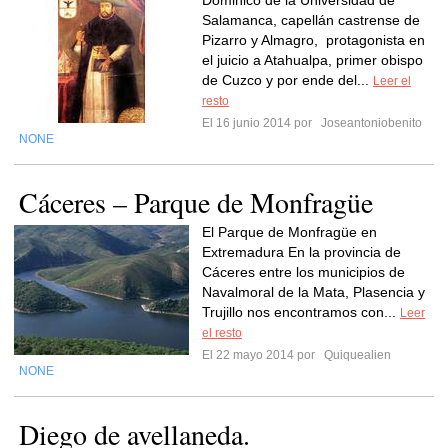
Dominico de la Universidad de
Salamanca, capellán castrense de
Pizarro y Almagro, protagonista en
el juicio a Atahualpa, primer obispo
de Cuzco y por ende del...
Leer el
resto
El 16 junio 2014 por
Joseantoniobenito
NONE
Cáceres – Parque de Monfragüe
El Parque de Monfragüe en
Extremadura En la provincia de
Cáceres entre los municipios de
Navalmoral de la Mata, Plasencia y
Trujillo nos encontramos con...
Leer
el resto
El 22 mayo 2014 por
Quiquealien
NONE
Diego de avellaneda.