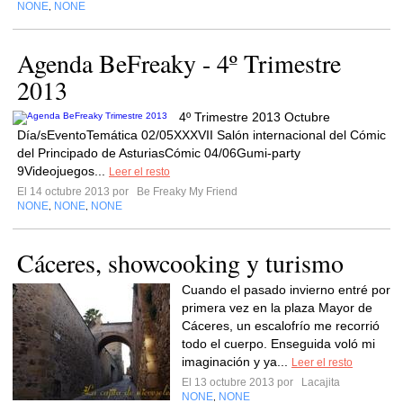
NONE
NONE
,
Agenda BeFreaky - 4º Trimestre
2013
4º Trimestre 2013 Octubre
Día/sEventoTemática 02/05XXXVII Salón internacional del Cómic
del Principado de AsturiasCómic 04/06Gumi-party
9Videojuegos...
Leer el resto
El 14 octubre 2013 por
Be Freaky My Friend
NONE
NONE
NONE
,
,
Cáceres, showcooking y turismo
Cuando el pasado invierno entré por
primera vez en la plaza Mayor de
Cáceres, un escalofrío me recorrió
todo el cuerpo. Enseguida voló mi
imaginación y ya...
Leer el resto
El 13 octubre 2013 por
Lacajita
NONE
NONE
,