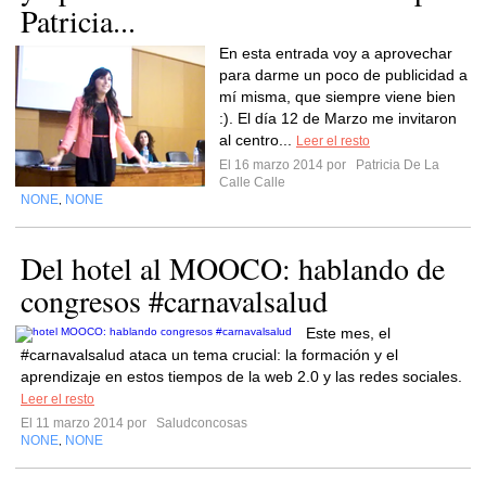
Patricia...
En esta entrada voy a aprovechar
para darme un poco de publicidad a
mí misma, que siempre viene bien
:). El día 12 de Marzo me invitaron
al centro...
Leer el resto
El 16 marzo 2014 por
Patricia De La
Calle Calle
NONE
NONE
,
Del hotel al MOOCO: hablando de
congresos #carnavalsalud
Este mes, el
#carnavalsalud ataca un tema crucial: la formación y el
aprendizaje en estos tiempos de la web 2.0 y las redes sociales.
Leer el resto
El 11 marzo 2014 por
Saludconcosas
NONE
NONE
,