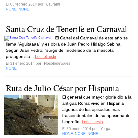
El 05 febrero 2014 por
Lauraml
NONE
NONE
,
Santa Cruz de Tenerife en Carnaval
El Cartel del Carnaval de este año se
llama “Agüitaaaa” y es obra de Juan Pedro Hidalgo Sabina.
Según Juan Pedro, “surge del modelado de la mascota
protagonista...
Leer el resto
El 31 enero 2014 por
Nosolodeviajes
NONE
Ruta de Julio César por Hispania
El general que mayor gloria dio a la
antigua Roma vivió en Hispania
algunos de los episodios más
trascendentales de su apasionante
biografía.
Leer el resto
El 30 enero 2014 por
Yorga
NONE
NONE
NONE
,
,