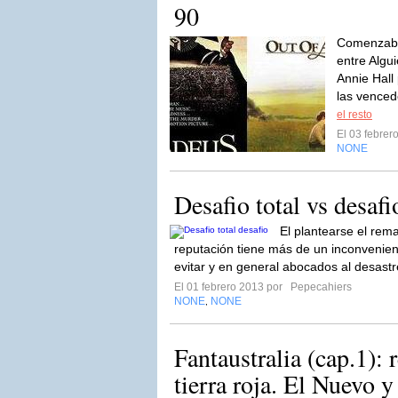
90
Comenzaba
entre Algui
Annie Hall
las venced
el resto
El 03 febre
NONE
Desafio total vs desafi
El plantearse el rema
reputación tiene más de un inconvenient
evitar y en general abocados al desast
El 01 febrero 2013 por
Pepecahiers
NONE
NONE
,
Fantaustralia (cap.1): 
tierra roja. El Nuevo y