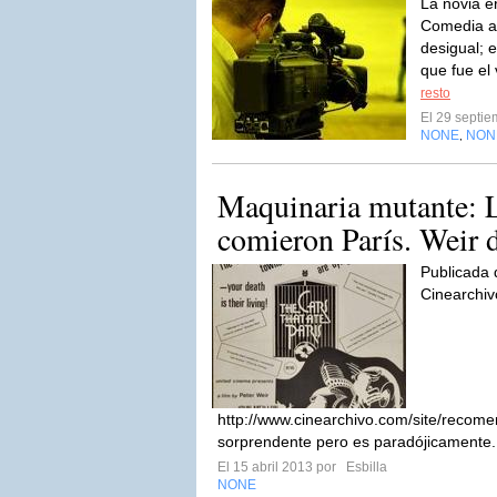
La novia e
Comedia al
desigual; 
que fue el 
resto
El 29 septi
NONE
NON
,
Maquinaria mutante: L
comieron París. Weir d
Publicada 
Cinearchiv
http://www.cinearchivo.com/site/recom
sorprendente pero es paradójicamente.
El 15 abril 2013 por
Esbilla
NONE