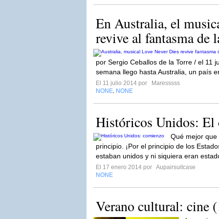
En Australia, el musi
revive al fantasma de l
por Sergio Ceballos de la Torre / el 11 j
semana llego hasta Australia, un país en
El 11 julio 2014 por
Maresssss
NONE
NONE
,
Históricos Unidos: El
Qué mejor que 
principio. ¡Por el principio de los Esta
estaban unidos y ni siquiera eran estad
El 17 enero 2014 por
Aupairsuitcase
NONE
Verano cultural: cine (