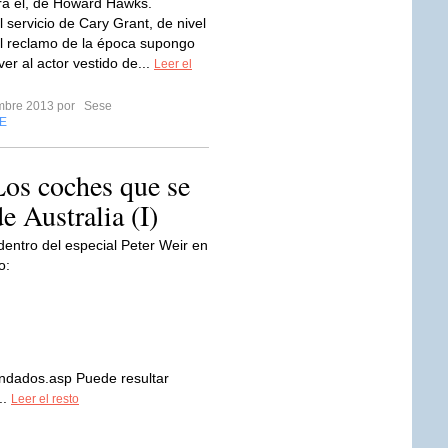
ra él, de Howard Hawks.
 servicio de Cary Grant, de nivel
el reclamo de la época supongo
ver al actor vestido de...
Leer el
embre 2013 por
Sese
E
os coches que se
e Australia (I)
dentro del especial Peter Weir en
o:
endados.asp Puede resultar
..
Leer el resto