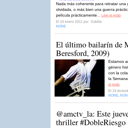
Nada más coherente para retratar una g
olvidada, o más bien una guerra práct
película prácticamente...
Leer el resto
El 10 enero 2011 por
Esbilla
NONE
El último bailarín de
Beresford, 2009)
Estamos an
género his
con la col
la Semana 
el resto
El 19 dicie
NONE
NON
,
@amctv_la: Este jueve
thriller #DobleRiesg