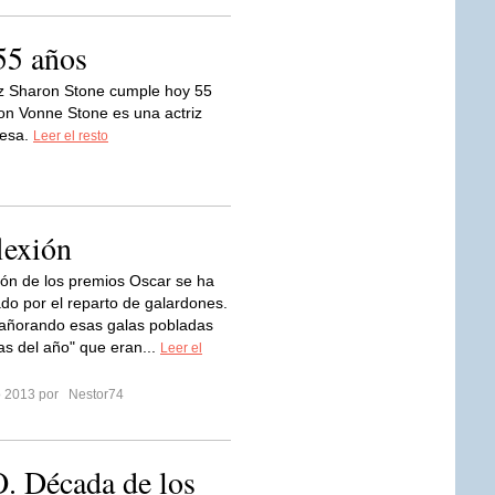
55 años
iz Sharon Stone cumple hoy 55
n Vonne Stone es una actriz
desa.
Leer el resto
lexión
ión de los premios Oscar se ha
ado por el reparto de galardones.
añorando esas galas pobladas
las del año" que eran...
Leer el
ro 2013 por
Nestor74
Década de los