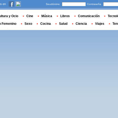
s en
Seudónimo
Contraseña
ltura y Ocio
Cine
Música
Libros
Comunicación
Tecnol
n Femenino
Sexo
Cocina
Salud
Ciencia
Viajes
Ten