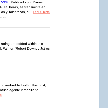
Publicado por Darius
18.05 horas, se transmitirá en
as y Talentosas, el...
Leer el resto
Muñoz
a rating embedded within this
Hank Palmer (Robert Downey Jr.) es
ting embedded within this post,
éntrico agente inmobiliario
to