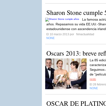
Sharon Stone cumple 
La famosa actr
años. Repasamos su vida EE.UU.-Sharo
estadounidense con ascendencia irlan
El 10 marzo 2013 por
Nmactualidad
NONE
Oscars 2013: breve ref
La 85 edic
caracteriz
Seguimos 
de "pelícu
resto
El 26 febre
NONE
OSCAR DE PLATINO. 