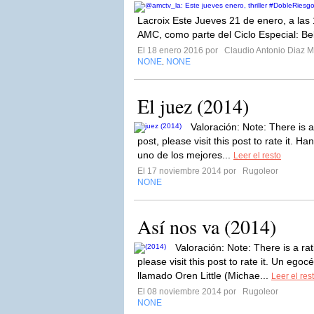
Lacroix Este Jueves 21 de enero, a las 
AMC, como parte del Ciclo Especial: Bell
El 18 enero 2016 por
Claudio Antonio Diaz 
NONE
NONE
,
El juez (2014)
Valoración: Note: There is 
post, please visit this post to rate it. 
uno de los mejores...
Leer el resto
El 17 noviembre 2014 por
Rugoleor
NONE
Así nos va (2014)
Valoración: Note: There is a ra
please visit this post to rate it. Un egoc
llamado Oren Little (Michae...
Leer el res
El 08 noviembre 2014 por
Rugoleor
NONE