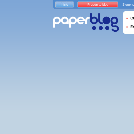
Inicio
Propón tu blog
Sígueno
Cu
E