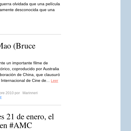
uerra olvidada que una película
icamente desconocida que una
 Mao (Bruce
te un importante filme de
tórico, coproducido por Australia
aboración de China, que clausuró
Internacional de Cine de...
Leer
mbre 2010 por
Marinneri
E
s 21 de enero, el
o en #AMC