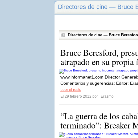
Directores de cine — Bruce 
Directores de cine — Bruce Beresfor
Bruce Beresford, presu
atrapado en su propia 
www.informanet1.com Director Genera
Comentarios y sugerencias: Editor: Eras
Leer el resto
El 29 febrero 2012 por
Erasmo
“La guerra de los caba
terminado”: Breaker Mo