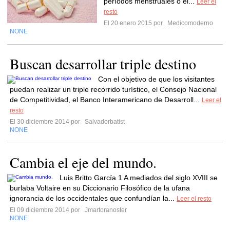
períodos menstruales o el...
Leer el
resto
El 20 enero 2015 por
Medicomoderno
NONE
Buscan desarrollar triple destino
Con el objetivo de que los visitantes
puedan realizar un triple recorrido turístico, el Consejo Nacional
de Competitividad, el Banco Interamericano de Desarroll...
Leer el
resto
El 30 diciembre 2014 por
Salvadorbatist
NONE
Cambia el eje del mundo.
Luis Britto García 1 A mediados del siglo XVIII se
burlaba Voltaire en su Diccionario Filosófico de la ufana
ignorancia de los occidentales que confundían la...
Leer el resto
El 09 diciembre 2014 por
Jmartoranoster
NONE