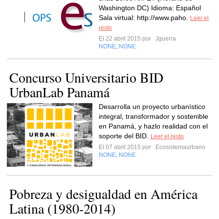
Washington DC) Idioma: Español
Sala virtual: http://www.paho.
Leer el
resto
El 22 abril 2015 por
Jguerra
NONE
NONE
,
Concurso Universitario BID
UrbanLab Panamá
Desarrolla un proyecto urbanístico
integral, transformador y sostenible
en Panamá, y hazlo realidad con el
soporte del BID.
Leer el resto
El 07 abril 2015 por
Ecosistemaurbano
NONE
NONE
,
Pobreza y desigualdad en América
Latina (1980-2014)