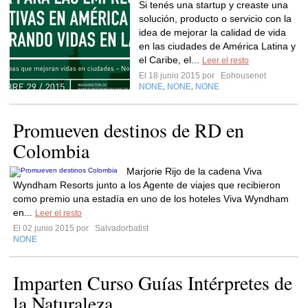
Si tenés una startup y creaste una
solución, producto o servicio con la
idea de mejorar la calidad de vida
en las ciudades de América Latina y
el Caribe, el...
Leer el resto
El 18 junio 2015 por
Eohousenet
NONE
NONE
NONE
,
,
Promueven destinos de RD en
Colombia
Marjorie Rijo de la cadena Viva
Wyndham Resorts junto a los Agente de viajes que recibieron
como premio una estadía en uno de los hoteles Viva Wyndham
en...
Leer el resto
El 02 junio 2015 por
Salvadorbatist
NONE
Imparten Curso Guías Intérpretes de
la Naturaleza